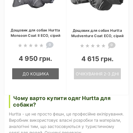
Дощовик для собак Hurtta
Дощовик для собак Hurtta
Monsoon Coat II ECO, сірий
Mudventure Coat ECO, сірий
0
0
4 950 грн.
4 615 грн.
ДО КОШИКА
ОЧІКУВАННЯ 2-3 ДНІ
Чому варто купити одяг Hurtta для
собаки?
Hurtta - це не просто фешн, це професійне екіпірування.
Виробник використовує власні розробки та матеріали,
аналогічні тим, що застосовуються у туристичному
одязі для людей. Основні переваги: