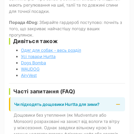
мають регулювання на шиї, талії та по довжині спини
для точної посадки.
Порада 4Dog:
Збирайте гардероб поступово: почніть з
того, що закриває найчастішу погоду ваших
прогулянок.
Дивіться також
Одяг для собак - весь розділ
Усі товари Hurtta
Dogs Bomba
WAUDOG
AiryVest
Часті запитання (FAQ)
Чи підходять дощовики Hurtta для зими?
Дощовики без утеплення (як Mudventure або
Monsoon) розраховані на захист від вологи та вітру
у міжсезоння. Однак завдяки вільному крою їх
можна надягати поверх флісових кофт або светрів,