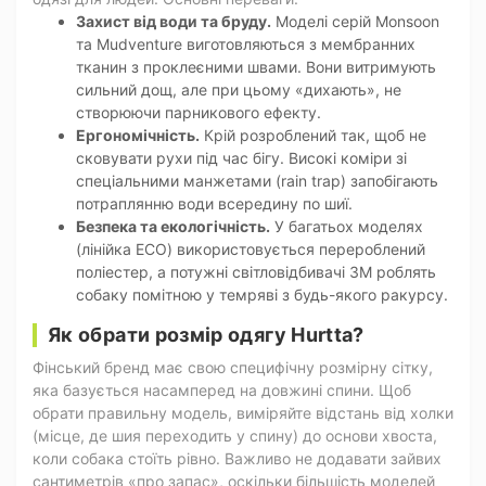
Захист від води та бруду.
Моделі серій Monsoon
та Mudventure виготовляються з мембранних
тканин з проклеєними швами. Вони витримують
сильний дощ, але при цьому «дихають», не
створюючи парникового ефекту.
Ергономічність.
Крій розроблений так, щоб не
сковувати рухи під час бігу. Високі коміри зі
спеціальними манжетами (rain trap) запобігають
потраплянню води всередину по шиї.
Безпека та екологічність.
У багатьох моделях
(лінійка ECO) використовується перероблений
поліестер, а потужні світловідбивачі 3M роблять
собаку помітною у темряві з будь-якого ракурсу.
Як обрати розмір одягу Hurtta?
Фінський бренд має свою специфічну розмірну сітку,
яка базується насамперед на довжині спини. Щоб
обрати правильну модель, виміряйте відстань від холки
(місце, де шия переходить у спину) до основи хвоста,
коли собака стоїть рівно. Важливо не додавати зайвих
сантиметрів «про запас», оскільки більшість моделей