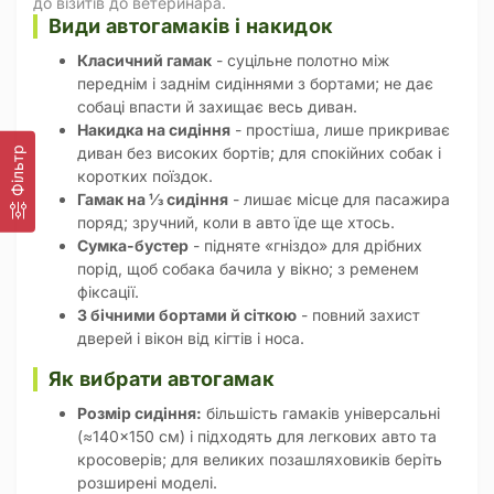
до візитів до ветеринара.
Види автогамаків і накидок
Класичний гамак
- суцільне полотно між
переднім і заднім сидіннями з бортами; не дає
собаці впасти й захищає весь диван.
Накидка на сидіння
- простіша, лише прикриває
диван без високих бортів; для спокійних собак і
Фільтр
коротких поїздок.
Гамак на ⅓ сидіння
- лишає місце для пасажира
поряд; зручний, коли в авто їде ще хтось.
Сумка-бустер
- підняте «гніздо» для дрібних
порід, щоб собака бачила у вікно; з ременем
фіксації.
З бічними бортами й сіткою
- повний захист
дверей і вікон від кігтів і носа.
Як вибрати автогамак
Розмір сидіння:
більшість гамаків універсальні
(≈140×150 см) і підходять для легкових авто та
кросоверів; для великих позашляховиків беріть
розширені моделі.