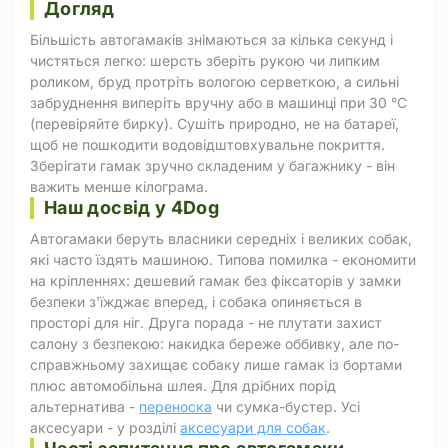
Догляд
Більшість автогамаків знімаються за кілька секунд і
чистяться легко: шерсть зберіть рукою чи липким
роликом, бруд протріть вологою серветкою, а сильні
забруднення виперіть вручну або в машинці при 30 °C
(перевіряйте бирку). Сушіть природно, не на батареї,
щоб не пошкодити водовідштовхувальне покриття.
Зберігати гамак зручно складеним у багажнику - він
важить менше кілограма.
Наш досвід у 4Dog
Автогамаки беруть власники середніх і великих собак,
які часто їздять машиною. Типова помилка - економити
на кріпленнях: дешевий гамак без фіксаторів у замки
безпеки з'їжджає вперед, і собака опиняється в
просторі для ніг. Друга порада - не плутати захист
салону з безпекою: накидка береже оббивку, але по-
справжньому захищає собаку лише гамак із бортами
плюс автомобільна шлея. Для дрібних порід
альтернатива -
переноска
чи сумка-бустер. Усі
аксесуари - у розділі
аксесуари для собак
.