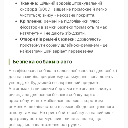
Тканина:
щільний водовідштовхувальний
оксфорд (600D і вище) не промокає й легко
чиститься; знизу - нековзне покриття.
Кріплення:
ремені на підголівники плюс
фіксатори в замки безпеки тримають гамак
натягнутим і не дають з'їжджати.
Отвори під ремені безпеки:
дозволяють
пристебнути собаку шлейкою-ременем - це
найбезпечніший варіант перевезення.
Безпека собаки в авто
Незафіксована собака в салоні небезпечна і для себе, і
для пасажирів: при різкому гальмуванні вона летить
уперед, як будь-який незакріплений предмет.
Автогамак із високими бортами вже значно знижує
ризик, але для повної безпеки собаку варто
пристебнути автомобільною шлеєю з коротким
ременем, що чіпляється в замок або до спеціального
отвору гамака. Не пристібайте собаку за нашийник -
при ривку це травмує шию; лише за шлею, що
розподіляє навантаження по грудях.