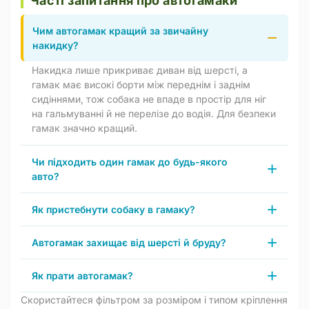
Часті запитання про автогамаки
Чим автогамак кращий за звичайну
накидку?
Накидка лише прикриває диван від шерсті, а
гамак має високі борти між переднім і заднім
сидіннями, тож собака не впаде в простір для ніг
на гальмуванні й не перелізе до водія. Для безпеки
гамак значно кращий.
Чи підходить один гамак до будь-якого
авто?
Як пристебнути собаку в гамаку?
Автогамак захищає від шерсті й бруду?
Як прати автогамак?
Скористайтеся фільтром за розміром і типом кріплення