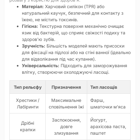
Матеріал:
Харчовий силікон (TPR) або
натуральний каучук, безпечний для контакту з
їжею, не містить токсинів.
Гігієна:
Текстурна поверхня механічно очищає
язик від бактерій, що сприяє свіжості подиху та
здоров'ю зубів.
Зручність:
Більшість моделей мають присоски
для фіксації на підлозі або на стіні ванної (ідеально
для відволікання під час купання).
Універсальність:
Підходить для заморожування
влітку, створюючи охолоджуючі ласощі.
Тип рельєфу
Призначення
Тип ласощів
Хрестики /
Максимальне
Фарш,
Лабіринти
сповільнення їжі
шматочки м'яса
Заспокоєння,
Йогурт,
Дрібні
довге
арахісова паста,
крапки
злизування
паштет