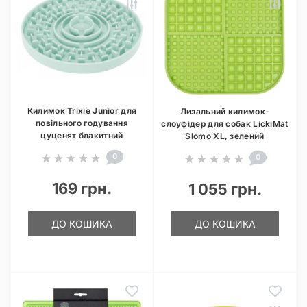
Килимок Trixie Junior для
Лизальний килимок-
повільного годування
слоуфідер для собак LickiMat
цуценят блакитний
Slomo XL, зелений
0
0
169 грн.
1 055 грн.
ДО КОШИКА
ДО КОШИКА