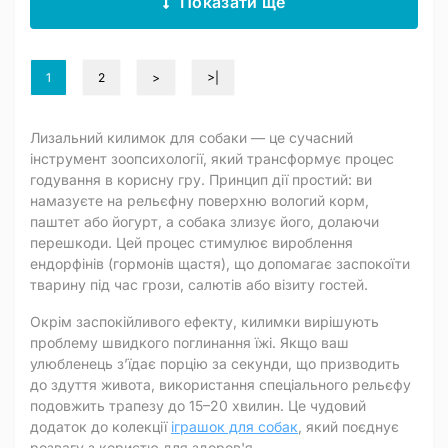
Показати ще
1
2
>
>|
Лизальний килимок для собаки — це сучасний
інструмент зоопсихології, який трансформує процес
годування в корисну гру. Принцип дії простий: ви
намазуєте на рельєфну поверхню вологий корм,
паштет або йогурт, а собака злизує його, долаючи
перешкоди. Цей процес стимулює вироблення
ендорфінів (гормонів щастя), що допомагає заспокоїти
тварину під час грози, салютів або візиту гостей.
Окрім заспокійливого ефекту, килимки вирішують
проблему швидкого поглинання їжі. Якщо ваш
улюбленець з’їдає порцію за секунди, що призводить
до здуття живота, використання спеціального рельєфу
подовжить трапезу до 15–20 хвилин. Це чудовий
додаток до колекції
іграшок для собак
, який поєднує
розвагу з користю для здоров'я.