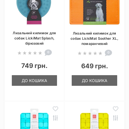
Лизальний килимок для
Лизальний килимок для
собак LickiMat Splash,
собак LickiMat Soother XL,
бірюзовий
помаранчевий
0
0
749 грн.
649 грн.
ДО КОШИКА
ДО КОШИКА