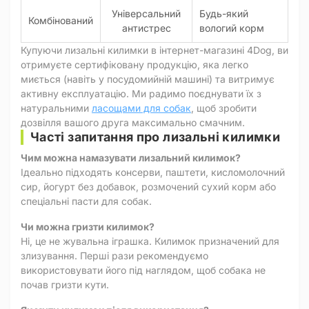
Універсальний
Будь-який
Комбінований
антистрес
вологий корм
Купуючи лизальні килимки в інтернет-магазині 4Dog, ви
отримуєте сертифіковану продукцію, яка легко
миється (навіть у посудомийній машині) та витримує
активну експлуатацію. Ми радимо поєднувати їх з
натуральними
ласощами для собак
, щоб зробити
дозвілля вашого друга максимально смачним.
Часті запитання про лизальні килимки
Чим можна намазувати лизальний килимок?
Ідеально підходять консерви, паштети, кисломолочний
сир, йогурт без добавок, розмочений сухий корм або
спеціальні пасти для собак.
Чи можна гризти килимок?
Ні, це не жувальна іграшка. Килимок призначений для
злизування. Перші рази рекомендуємо
використовувати його під наглядом, щоб собака не
почав гризти кути.