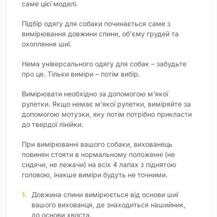
саме цієї моделі.
Підбір одягу для собаки починається саме з
вимірювання довжини спини, об'єму грудей та
охоплення шиї.
Нема універсального одягу для собак – забудьте
про це. Тільки виміри – потім вибір.
Вимірювати необхідно за допомогою м'якої
рулетки. Якщо немає м'якої рулетки, виміряйте за
допомогою мотузки, яку потім потрібно прикласти
до твердої лінійки.
При вимірюванні вашого собаки, вихованець
повинен стояти в нормальному положенні (не
сидячи, не лежачи) на всіх 4 лапах з піднятою
головою, інакше виміри будуть не точними.
Довжина спини вимірюється від основи шиї
вашого вихованця, де знаходиться нашийник,
до основи хвоста.