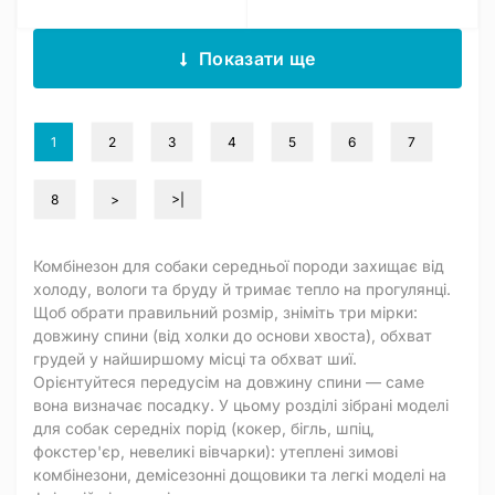
Показати ще
1
2
3
4
5
6
7
8
>
>|
Комбінезон для собаки середньої породи захищає від
холоду, вологи та бруду й тримає тепло на прогулянці.
Щоб обрати правильний розмір, зніміть три мірки:
довжину спини (від холки до основи хвоста), обхват
грудей у найширшому місці та обхват шиї.
Орієнтуйтеся передусім на довжину спини — саме
вона визначає посадку. У цьому розділі зібрані моделі
для собак середніх порід (кокер, бігль, шпіц,
фокстер'єр, невеликі вівчарки): утеплені зимові
комбінезони, демісезонні дощовики та легкі моделі на