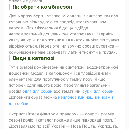
флісовій підкладці.
Як обрати комбінезон
Для морозу беріть утеплену модель із синтепоном або
хутряною підкладкою та водовідштовхувальним
верхом. Для міжсезоння й дощу підійде
непромокальний дощовик без утеплювача. Зверніть
увагу на крій: для хлопчиків і дівчаток вирізи під туалет
відрізняються. Перевірте, чи зручно собаці рухатися —
комбінезон не має сковувати лапи й тиснути в грудях.
Види в каталозі
Тут є зимові комбінезони на синтепоні, водонепроникні
дощовики, моделі з капюшоном і світловідбивними
елементами для прогулянок у темну пору. Якщо
потрібен одяг іншого крою, перегляньте загальний
розділ
одяг для собак
або тематичні
сукні для собак
.
Доповнити образ можна
нейлоновими нашийниками
для собак
.
Скористайтеся фільтром праворуч — оберіть розмір,
сезон і колір, і каталог покаже лише підходящі позиції.
Доставляємо по всій Україні — Нова Пошта, Укрпошта.