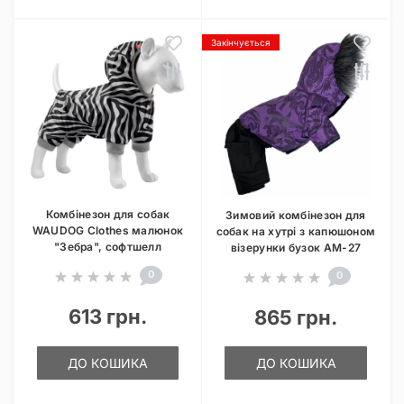
Закінчується
Комбінезон для собак
Зимовий комбінезон для
WAUDOG Clothes малюнок
собак на хутрі з капюшоном
"Зебра", софтшелл
візерунки бузок AM-27
0
0
613 грн.
865 грн.
ДО КОШИКА
ДО КОШИКА