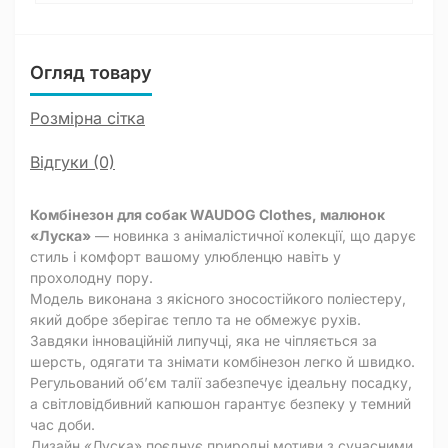
Огляд товару
Розмірна сітка
Відгуки (0)
Комбінезон для собак WAUDOG Clothes, малюнок
«Луска»
— новинка з анімалістичної колекції, що дарує
стиль і комфорт вашому улюбленцю навіть у
прохолодну пору.
Модель виконана з якісного зносостійкого поліестеру,
який добре зберігає тепло та не обмежує рухів.
Завдяки інноваційній липучці, яка не чіпляється за
шерсть, одягати та знімати комбінезон легко й швидко.
Регульований об’єм талії забезпечує ідеальну посадку,
а світловідбивний капюшон гарантує безпеку у темний
час доби.
Дизайн «Луска» поєднує природні мотиви з сучасними