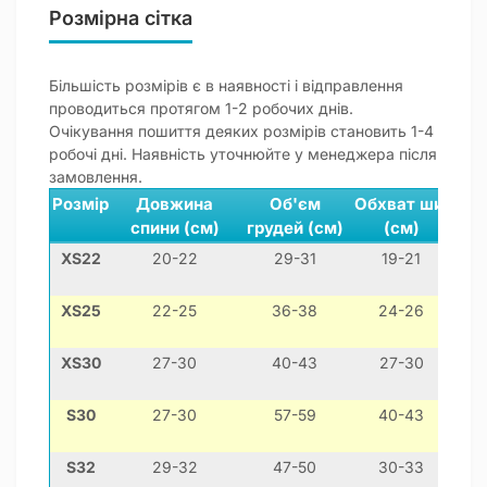
Розмірна сітка
Більшість розмірів є в наявності і відправлення
проводиться протягом 1-2 робочих днів.
Очікування пошиття деяких розмірів становить 1-4
робочі дні. Наявність уточнюйте у менеджера після
замовлення.
Розмір
Довжина
Об'єм
Обхват шиї
спини (см)
грудей (см)
(см)
XS22
20-22
29-31
19-21
мін
XS25
22-25
36-38
24-26
XS30
27-30
40-43
27-30
S30
27-30
57-59
40-43
S32
29-32
47-50
30-33
басе