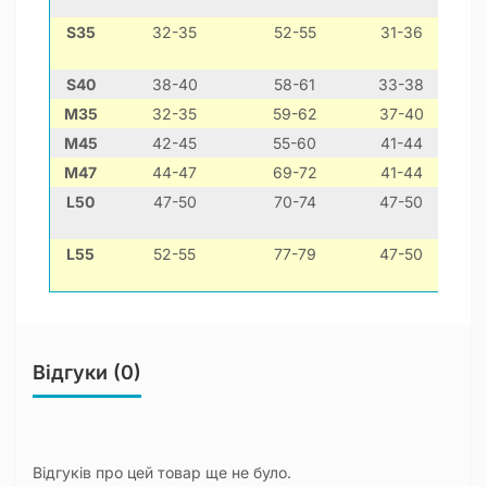
S35
32-35
52-55
31-36
дж
S40
38-40
58-61
33-38
фр
M35
32-35
59-62
37-40
М45
42-45
55-60
41-44
М47
44-47
69-72
41-44
L50
47-50
70-74
47-50
до
L55
52-55
77-79
47-50
зтаф
Відгуки (0)
Відгуків про цей товар ще не було.