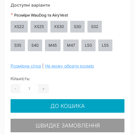
Доступні варіанти
*
Розміри WauDog та AiryVest
XS22
XS25
XS30
S30
S32
S35
S40
M45
M47
L50
L55
Розмірна сітка
|
Не можу обрати розмір
Кількість:
-
+
ДО КОШИКА
ШВИДКЕ ЗАМОВЛЕННЯ