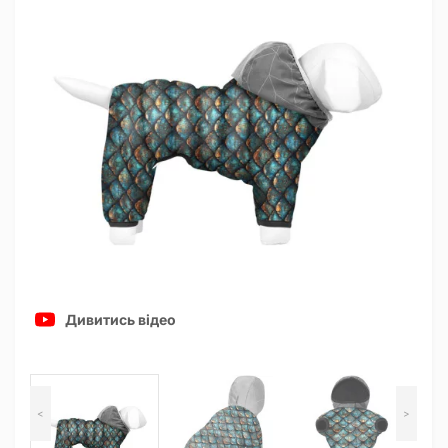
Дивитись відео
<
>