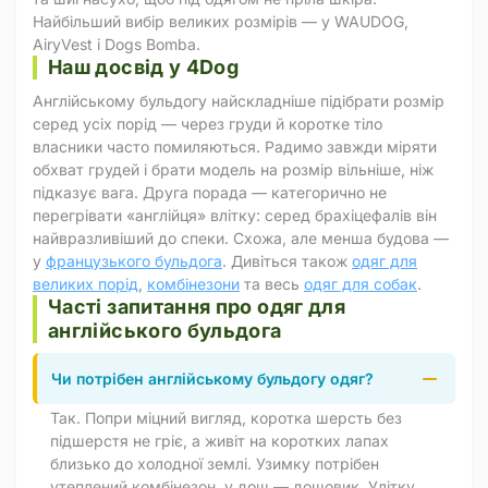
Найбільший вибір великих розмірів — у WAUDOG,
AiryVest і Dogs Bomba.
Наш досвід у 4Dog
Англійському бульдогу найскладніше підібрати розмір
серед усіх порід — через груди й коротке тіло
власники часто помиляються. Радимо завжди міряти
обхват грудей і брати модель на розмір вільніше, ніж
підказує вага. Друга порада — категорично не
перегрівати «англійця» влітку: серед брахіцефалів він
найвразливіший до спеки. Схожа, але менша будова —
у
французького бульдога
. Дивіться також
одяг для
великих порід
,
комбінезони
та весь
одяг для собак
.
Часті запитання про одяг для
англійського бульдога
Чи потрібен англійському бульдогу одяг?
Так. Попри міцний вигляд, коротка шерсть без
підшерстя не гріє, а живіт на коротких лапах
близько до холодної землі. Узимку потрібен
утеплений комбінезон, у дощ — дощовик. Улітку