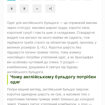
8
9
>
>|
Одяг для англійського бульдога — це справжній виклик
через статуру: масивні широкі груди, короткі лапи,
короткий тулуб і товста шия зі складками. Стандартні
моделі «за вагою» на нього майже не сідають, тож
підбирати треба строго за обхватом грудей, причому у
великих розмірах (L–XL). Коротка шерсть без
підшерстя погано тримає тепло, тому взимку
«англійцю» потрібен утеплений одяг, а як брахіцефал
він особливо чутливий до спеки. У розділі —
комбінезони, дощовики й светри під будову
англійського бульдога.
Чому англійському бульдогу потрібен
одяг
Попри міцний вигляд, англійський бульдог мерзне:
коротка одинарна шерсть не гріє, а масивне тіло з
короткими лапами тримає живіт близько до холодної
землі. Узимку рятує утеплений комбінезон, у дощ —