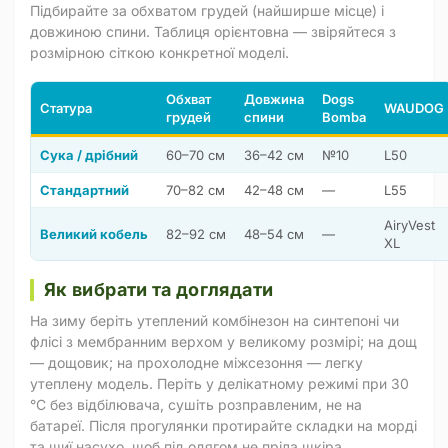
Підбирайте за обхватом грудей (найширше місце) і
довжиною спини. Таблиця орієнтовна — звіряйтеся з
розмірною сіткою конкретної моделі.
Обхват
Довжина
Dogs
Статура
WAUDOG
грудей
спини
Bomba
Сука / дрібний
60–70 см
36–42 см
№10
L50
Стандартний
70–82 см
42–48 см
—
L55
AiryVest
Великий кобель
82–92 см
48–54 см
—
XL
Як вибрати та доглядати
На зиму беріть утеплений комбінезон на синтепоні чи
флісі з мембранним верхом у великому розмірі; на дощ
— дощовик; на прохолодне міжсезоння — легку
утеплену модель. Періть у делікатному режимі при 30
°C без відбілювача, сушіть розправленим, не на
батареї. Після прогулянки протирайте складки на морді
та шиї насухо, щоб під одягом не пріла шкіра.