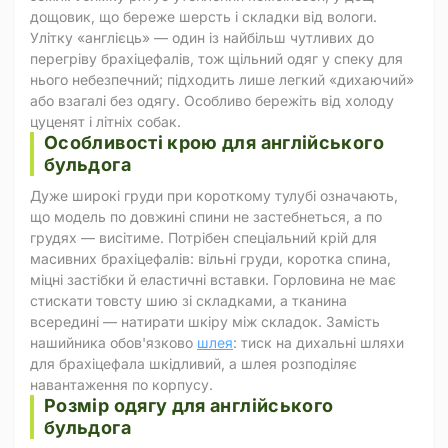
дощовик, що береже шерсть і складки від вологи.
Улітку «англієць» — один із найбільш чутливих до
перегріву брахіцефалів, тож щільний одяг у спеку для
нього небезпечний; підходить лише легкий «дихаючий»
або взагалі без одягу. Особливо бережіть від холоду
цуценят і літніх собак.
Особливості крою для англійського
бульдога
Дуже широкі груди при короткому тулубі означають,
що модель по довжині спини не застебнеться, а по
грудях — висітиме. Потрібен спеціальний крій для
масивних брахіцефалів: вільні груди, коротка спина,
міцні застібки й еластичні вставки. Горловина не має
стискати товсту шию зі складками, а тканина
всередині — натирати шкіру між складок. Замість
нашийника обов'язково
шлея
: тиск на дихальні шляхи
для брахіцефала шкідливий, а шлея розподіляє
навантаження по корпусу.
Розмір одягу для англійського
бульдога