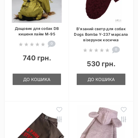
Дощовик для собак DB
В'язаний светр для собак
кишеня лайм M-95
Dogs Bomba Y-237 марсала
візерунок косичка
0
0
740 грн.
530 грн.
ДО КОШИКА
ДО КОШИКА