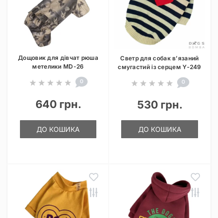
Дощовик для дівчат рюша
Светр для собак в’язаний
метелики MD-26
смугастий із серцем Y-249
0
0
640 грн.
530 грн.
ДО КОШИКА
ДО КОШИКА