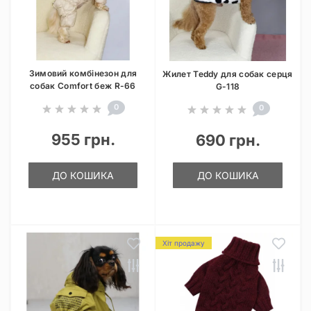
Зимовий комбінезон для
Жилет Teddy для собак серця
собак Comfort беж R-66
G-118
0
0
955 грн.
690 грн.
ДО КОШИКА
ДО КОШИКА
Хіт продажу