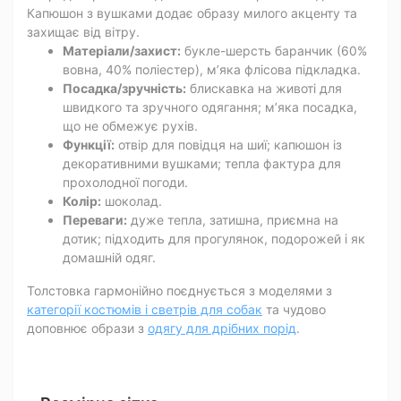
Капюшон з вушками додає образу милого акценту та
захищає від вітру.
Матеріали/захист:
букле-шерсть баранчик (60%
вовна, 40% поліестер), м’яка флісова підкладка.
Посадка/зручність:
блискавка на животі для
швидкого та зручного одягання; м’яка посадка,
що не обмежує рухів.
Функції:
отвір для повідця на шиї; капюшон із
декоративними вушками; тепла фактура для
прохолодної погоди.
Колір:
шоколад.
Переваги:
дуже тепла, затишна, приємна на
дотик; підходить для прогулянок, подорожей і як
домашній одяг.
Толстовка гармонійно поєднується з моделями з
категорії костюмів і светрів для собак
та чудово
доповнює образи з
одягу для дрібних порід
.