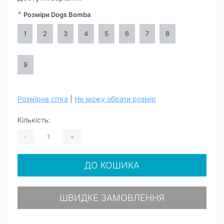
*
Розміри Dogs Bomba
1
2
3
4
5
6
7
8
9
Розмірна сітка
|
Не можу обрати розмір
Кількість:
-
+
ДО КОШИКА
ШВИДКЕ ЗАМОВЛЕННЯ