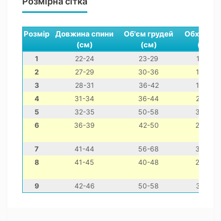
Розмірна сітка
Розмір
Довжина спини
Об'єм грудей
Обхват ш
(см)
(см)
(см)
1
22-24
23-29
12-22
2
27-29
30-36
16-26
3
28-31
36-42
18-28
4
31-34
36-44
22-32
5
32-35
50-58
30-40
6
36-39
42-50
26-36
7
41-44
56-68
36-46
8
41-45
40-48
26-36
9
42-46
50-58
32-42