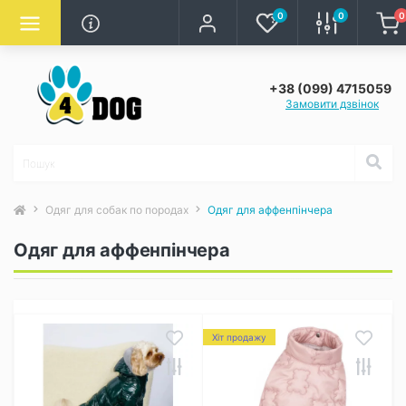
0
0
0
+38 (099) 4715059
Замовити дзвінок
Одяг для собак по породах
Одяг для аффенпінчера
Одяг для аффенпінчера
Хіт продажу