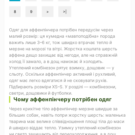
8
9
>
>|
Одяг для аффенпінчера потрібен передусім через
малий розмір: ця кумедна «мавпоподібна» порода
важить лише 3–6 кг, тож швидко втрачає тепло й
мерзне на морозі та вітрі. Жорстка кошлата шерсть
аффена дещо захищає від негоди, але на справжній
холод її замало, а в дощ намокає й холодить.
Утеплений комбінезон рятує взимку, дощовик — у
сльоту. Оскільки аффенпінчер активний і рухливий,
одяг має легко вдягатися й не сковувати рухів.
Підбирають розміри XS–S. У розділі — комбінезони,
светри, дощовики й футболки.
Чому аффенпінчеру потрібен одяг
Через крихітне тіло аффенпінчер мерзне швидше за
більших собак, навіть попри жорстку шерсть: маленька
тварина має велике співвідношення площі тіла до маси
й швидко віддає тепло. Узимку утеплений комбінезон
чи светр захищають від переохолодження, а в дощ