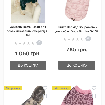
Зимовий комбінезон для
Жилет Ведмедики рожевий
собак лакований смарагд A-
для собак Dogs Bomba G-132
84
0
0
785 грн.
1 050 грн.
ДО КОШИКА
ДО КОШИКА
Хіт продажу
Хіт продажу