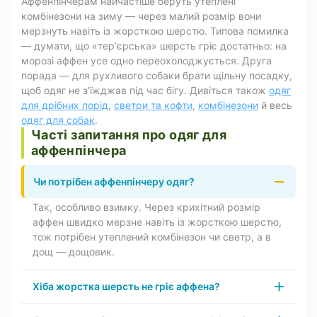
Аффенпінчерам найчастіше беруть утеплені
комбінезони на зиму — через малий розмір вони
мерзнуть навіть із жорсткою шерстю. Типова помилка
— думати, що «терʼєрська» шерсть гріє достатньо: на
морозі аффен усе одно переохолоджується. Друга
порада — для рухливого собаки брати щільну посадку,
щоб одяг не з'їжджав під час бігу. Дивіться також
одяг
для дрібних порід
,
светри та кофти
,
комбінезони
й весь
одяг для собак
.
Часті запитання про одяг для
аффенпінчера
Чи потрібен аффенпінчеру одяг?
Так, особливо взимку. Через крихітний розмір
аффен швидко мерзне навіть із жорсткою шерстю,
тож потрібен утеплений комбінезон чи светр, а в
дощ — дощовик.
Хіба жорстка шерсть не гріє аффена?