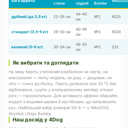
Вага аффена
WAUDO
спини
грудей
Bomba
34–40
дрібний (до 3,5 кг)
22–26 см
№2
XS25
см
40–46
стандарт (3,5–5 кг)
26–30 см
№3
XS30
см
46–50
великий (5–6 кг)
30–34 см
№3
S32
см
Як вибрати та доглядати
На зиму беріть утеплений комбінезон чи светр, на
міжсезоння — легку модель, на дощ — дощовик, на
літо — тонку футболку. Періть делікатно при 30 °C без
відбілювача, сушіть у розправленому вигляді; в'язані
речі — горизонтально. Для активного аффена обирайте
моделі з міцними швами й застібками, що витримують
рух. Найбільший вибір розмірів XS–S — у WAUDOG,
AiryVest і Dogs Bomba.
Наш досвід у 4Dog