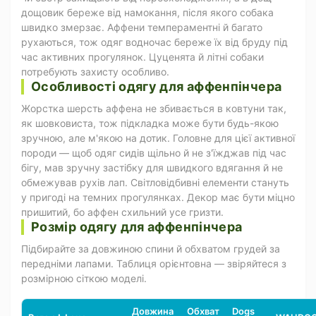
дощовик береже від намокання, після якого собака
швидко змерзає. Аффени темпераментні й багато
рухаються, тож одяг водночас береже їх від бруду під
час активних прогулянок. Цуценята й літні собаки
потребують захисту особливо.
Особливості одягу для аффенпінчера
Жорстка шерсть аффена не збивається в ковтуни так,
як шовковиста, тож підкладка може бути будь-якою
зручною, але м'якою на дотик. Головне для цієї активної
породи — щоб одяг сидів щільно й не з'їжджав під час
бігу, мав зручну застібку для швидкого вдягання й не
обмежував рухів лап. Світловідбивні елементи стануть
у пригоді на темних прогулянках. Декор має бути міцно
пришитий, бо аффен схильний усе гризти.
Розмір одягу для аффенпінчера
Підбирайте за довжиною спини й обхватом грудей за
передніми лапами. Таблиця орієнтовна — звіряйтеся з
розмірною сіткою моделі.
Довжина
Обхват
Dogs