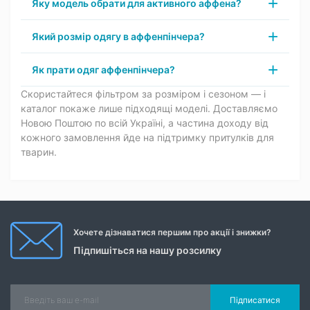
Яку модель обрати для активного аффена?
Який розмір одягу в аффенпінчера?
Як прати одяг аффенпінчера?
Скористайтеся фільтром за розміром і сезоном — і
каталог покаже лише підходящі моделі. Доставляємо
Новою Поштою по всій Україні, а частина доходу від
кожного замовлення йде на підтримку притулків для
тварин.
Хочете дізнаватися першим про акції і знижки?
Підпишіться на нашу розсилку
Підписатися