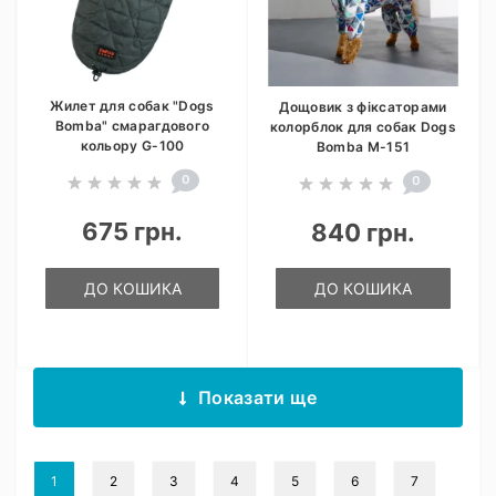
Жилет для собак "Dogs
Дощовик з фіксаторами
Bomba" смарагдового
колорблок для собак Dogs
кольору G-100
Bomba M-151
0
0
675 грн.
840 грн.
ДО КОШИКА
ДО КОШИКА
Показати ще
1
2
3
4
5
6
7