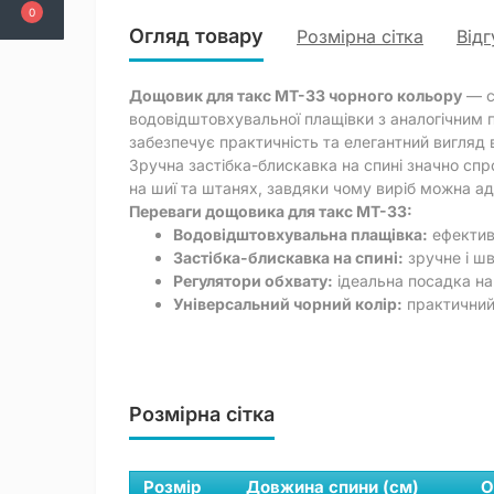
0
Огляд товару
Розмірна сітка
Відг
Дощовик для такс MT-33 чорного кольору
— с
водовідштовхувальної плащівки з аналогічним п
забезпечує практичність та елегантний вигляд 
Зручна застібка-блискавка на спині значно сп
на шиї та штанях, завдяки чому виріб можна а
Переваги дощовика для такс MT-33:
Водовідштовхувальна плащівка:
ефективн
Застібка-блискавка на спині:
зручне і ш
Регулятори обхвату:
ідеальна посадка на 
Універсальний чорний колір:
практичний 
Розмірна сітка
Розмір
Довжина спини (см)
О