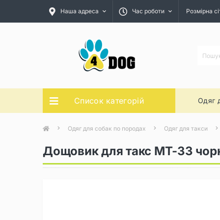
Наша адреса
Час роботи
Розмірна сі
Список категорій
Одяг 
Одяг для собак по породах
Одяг для такси
Дощовик для такс MT-33 чор