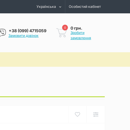
Українська
Особистий кабінет
0 грн.
0
+38 (099) 4715059
Зробити
Замовити дзвінок
замовлення