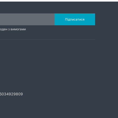
Підписатися
годен з вимогами
5034929809