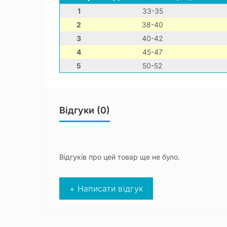
1
33-35
2
38-40
3
40-42
4
45-47
5
50-52
Відгуки (0)
Відгуків про цей товар ще не було.
+ Написати відгук