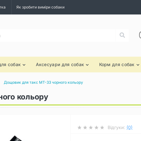
тка
Як зробити виміри собаки
для собак
Аксесуари для собак
Корм для собак
Дощовик для такс MT-33 чорного кольору
ного кольору
Відгуки:
(0)