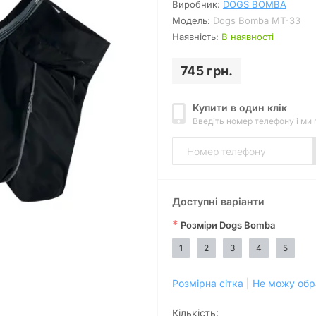
Виробник:
DOGS BOMBA
Модель:
Dogs Bomba MT-33
Наявність:
В наявності
745 грн.
Купити в один клік
Введіть номер телефону і ми
Доступні варіанти
*
Розміри Dogs Bomba
1
2
3
4
5
Розмірна сітка
|
Не можу обр
Кількість: