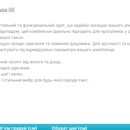
уки (0)
тильний та функціональний одяг, що надійно захищає вашого улю
ідкладом, цей комбінезон ідеально підходить для прогулянок у д
вашої такси.
рощує процес одягання та знімання дощовика. Для зручності та 
даптувати під індивідуальні параметри вашого улюбленця.
ий захист від вологи та дощу.
видке одягання.
шиї і лапах.
і стильний вибір для будь-якої породи такс.
б'єм грудей (см)
Обхват шиї (см)