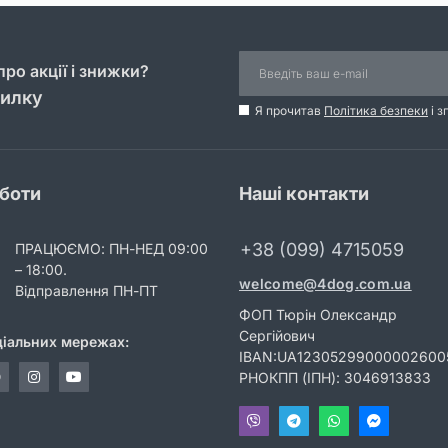
ро акції і знижки?
силку
Я прочитав
Політика безпеки
і з
оботи
Наші контакти
+38 (099) 4715059
ПРАЦЮЄМО: ПН-НЕД 09:00
– 18:00.
welcome@4dog.com.ua
Відправлення ПН-ПТ
ФОП Тюрін Олександр
Сергійович
ціальних мережах:
IBAN:UA12305299000002600
РНОКПП (ІПН): 3046913833