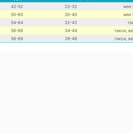
42-52
22-32
міні
50-60
30-40
міні
54-64
32-42
та
56-66
34-44
такси, в
58-68
38-48
такси, в