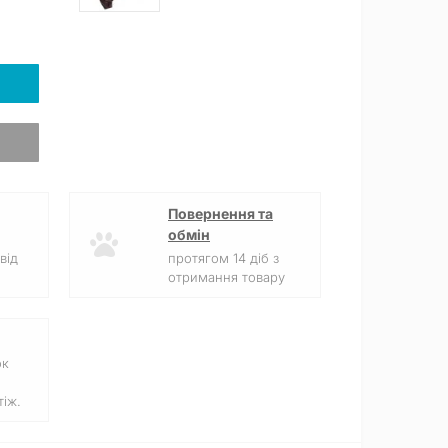
Повернення та
обмін
від
протягом 14 діб з
отримання товару
ок
іж.