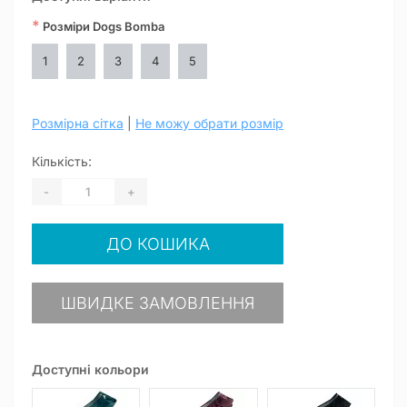
*
Розміри Dogs Bomba
1
2
3
4
5
Розмірна сітка
|
Не можу обрати розмір
Кількість:
-
+
ДО КОШИКА
ШВИДКЕ ЗАМОВЛЕННЯ
Доступні кольори