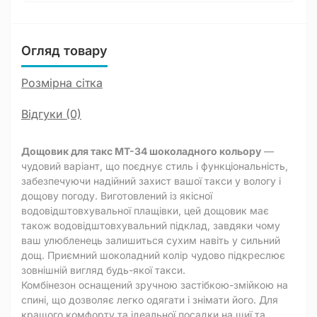
Огляд товару
Розмірна сітка
Відгуки (0)
Дощовик для такс MT-34 шоколадного кольору
—
чудовий варіант, що поєднує стиль і функціональність,
забезпечуючи надійний захист вашої такси у вологу і
дощову погоду. Виготовлений із якісної
водовідштовхувальної плащівки, цей дощовик має
також водовідштовхувальний підклад, завдяки чому
ваш улюбленець залишиться сухим навіть у сильний
дощ. Приємний шоколадний колір чудово підкреслює
зовнішній вигляд будь-якої такси.
Комбінезон оснащений зручною застібкою-змійкою на
спині, що дозволяє легко одягати і знімати його. Для
кращого комфорту та ідеальної посадки на шиї та