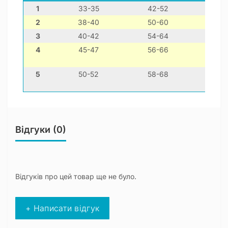
1
33-35
42-52
22-3
2
38-40
50-60
30-4
3
40-42
54-64
32-4
4
45-47
56-66
34-4
5
50-52
58-68
38-4
Відгуки (0)
Відгуків про цей товар ще не було.
+ Написати відгук