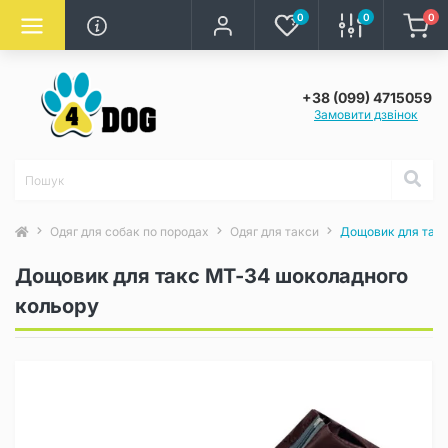
0
0
0
+38 (099) 4715059
Замовити дзвінок
Одяг для собак по породах
Одяг для такси
Дощовик для так
Дощовик для такс MT-34 шоколадного
кольору