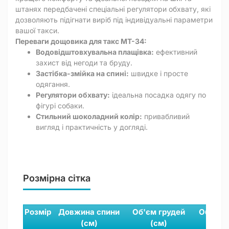
штанях передбачені спеціальні регулятори обхвату, які
дозволяють підігнати виріб під індивідуальні параметри
вашої такси.
Переваги дощовика для такс MT-34:
Водовідштовхувальна плащівка:
ефективний
захист від негоди та бруду.
Застібка-змійка на спині:
швидке і просте
одягання.
Регулятори обхвату:
ідеальна посадка одягу по
фігурі собаки.
Стильний шоколадний колір:
привабливий
вигляд і практичність у догляді.
Розмірна сітка
Розмір
Довжина спини
Об'єм грудей
Обхват
(см)
(см)
(см