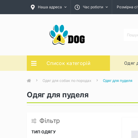
Наша адреса
Час роботи
Розмірна сі
Список категорій
Одяг 
Одяг для собак по породах
Одяг для пуделя
Одяг для пуделя
Фільтр
ТИП ОДЯГУ