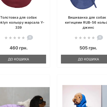
Толстовка для собак
Вишиванка для собак 
oklyn кольору марсала Y-
китицями RUB-56 коль
339
джинс
0
0
460 грн.
505 грн.
ДО КОШИКА
ДО КОШИКА