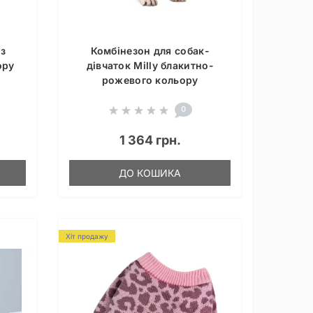
з
Комбінезон для собак-
ору
дівчаток Milly блакитно-
рожевого кольору
0
1 364 грн.
ДО КОШИКА
Хіт продажу