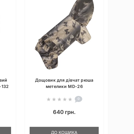
вий
Дощовик для дівчат рюша
-132
метелики MD-26
0
640 грн.
ДО КОШИКА