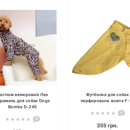
остюм велюровий Лео
Футболка для собак
рамель для собак Dogs
перфорована жовта F-
Bomba D-245
0
0
355 грн.