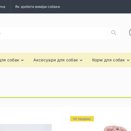
тка
Як зробити виміри собаки
для собак
Аксесуари для собак
Корм для собак
Хіт продажу