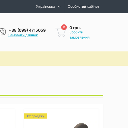
Українська
Особистий кабінет
0 грн.
0
+38 (099) 4715059
Зробити
Замовити дзвінок
замовлення
Хіт продажу