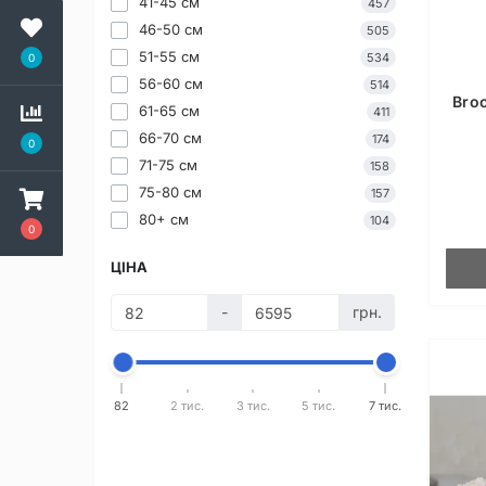
41-45 см
457
46-50 см
505
51-55 см
534
0
56-60 см
514
Bro
61-65 см
411
66-70 см
174
0
71-75 см
158
75-80 см
157
80+ см
104
0
ЦІНА
-
грн.
82
2 тис.
3 тис.
5 тис.
7 тис.