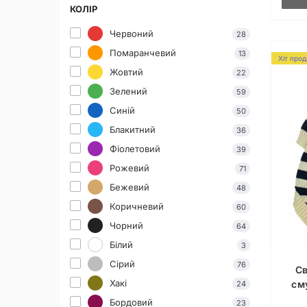
КОЛІР
Червоний
28
Помаранчевий
13
Хіт про
Жовтий
22
Зелений
59
Синій
50
Блакитний
36
Фіолетовий
39
Рожевий
71
Бежевий
48
Коричневий
60
Чорний
64
Білий
3
Сірий
76
Св
Хакі
см
24
Бордовий
23