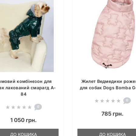
имовий комбінезон для
Жилет Ведмедики роже
ак лакований смарагд A-
для собак Dogs Bomba G
84
0
0
785 грн.
1 050 грн.
ДО КОШИКА
ДО КОШИКА