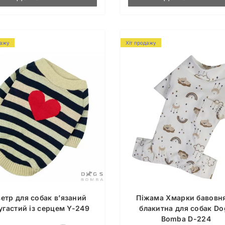
дажу
Хіт продажу
етр для собак в’язаний
Піжама Хмарки бавовн
угастий із серцем Y-249
блакитна для собак Do
Bomba D-224