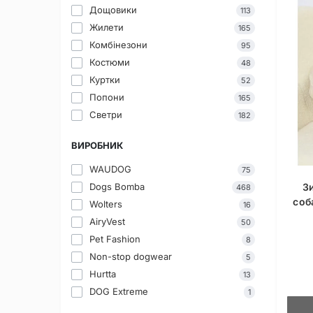
Дощовики
113
Жилети
165
Комбінезони
95
Костюми
48
Куртки
52
Попони
165
Светри
182
ВИРОБНИК
WAUDOG
75
З
Dogs Bomba
468
соб
Wolters
16
AiryVest
50
Pet Fashion
8
Non-stop dogwear
5
Hurtta
13
DOG Extreme
1