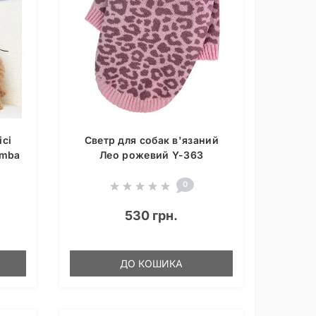
сі
Светр для собак в'язаний
omba
Лео рожевий Y-363
0
530 грн.
ДО КОШИКА