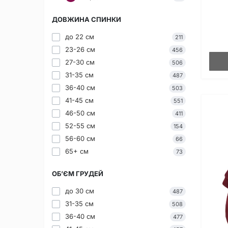
ДОВЖИНА СПИНКИ
до 22 см
211
23-26 см
456
27-30 см
506
31-35 см
487
36-40 см
503
41-45 см
551
46-50 см
411
52-55 см
154
56-60 см
66
65+ см
73
ОБ’ЄМ ГРУДЕЙ
до 30 см
487
31-35 см
508
36-40 см
477