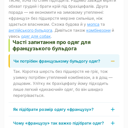
тисне, хоча по спині підходить. Радимо завжди міряти
обхват грудей і брати крій під брахіцефалів. Друга
порада — не економити на зимовому утепленні:
«француз» без підшерстя мерзне сильніше, ніж
здається власникам. Схожа будова й у
мопса
та
англійського бульдога
. Дивіться також
комбінезони
й
увесь
одяг для собак
.
Часті запитання про одяг для
французького бульдога
Чи потрібен французькому бульдогу одяг?
Так. Коротка шерсть без підшерстя не гріє, тож
узимку потрібен утеплений комбінезон, а в дощ —
дощовик. Улітку як брахіцефалу йому підходить
лише легкий «дихаючий» одяг, бо він швидко
перегрівається.
Як підібрати розмір одягу «французу»?
Чому «французу» так важко підібрати одяг?