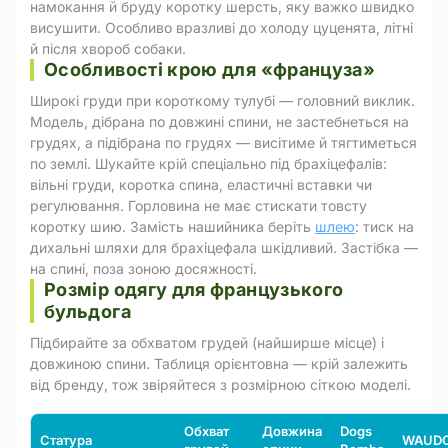
намокання й бруду коротку шерсть, яку важко швидко
висушити. Особливо вразливі до холоду цуценята, літні
й після хвороб собаки.
Особливості крою для «француза»
Широкі груди при короткому тулубі — головний виклик.
Модель, дібрана по довжині спини, не застебнеться на
грудях, а підібрана по грудях — висітиме й тягтиметься
по землі. Шукайте крій спеціально під брахіцефалів:
вільні груди, коротка спина, еластичні вставки чи
регулювання. Горловина не має стискати товсту
коротку шию. Замість нашийника беріть
шлею
: тиск на
дихальні шляхи для брахіцефала шкідливий. Застібка —
на спині, поза зоною досяжності.
Розмір одягу для французького
бульдога
Підбирайте за обхватом грудей (найширше місце) і
довжиною спини. Таблиця орієнтовна — крій залежить
від бренду, тож звіряйтеся з розмірною сіткою моделі.
Обхват
Довжина
Dogs
Статура
WAUD