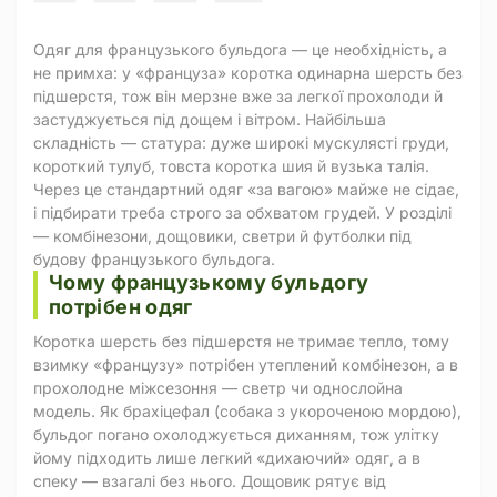
Одяг для французького бульдога — це необхідність, а
не примха: у «француза» коротка одинарна шерсть без
підшерстя, тож він мерзне вже за легкої прохолоди й
застуджується під дощем і вітром. Найбільша
складність — статура: дуже широкі мускулясті груди,
короткий тулуб, товста коротка шия й вузька талія.
Через це стандартний одяг «за вагою» майже не сідає,
і підбирати треба строго за обхватом грудей. У розділі
— комбінезони, дощовики, светри й футболки під
будову французького бульдога.
Чому французькому бульдогу
потрібен одяг
Коротка шерсть без підшерстя не тримає тепло, тому
взимку «французу» потрібен утеплений комбінезон, а в
прохолодне міжсезоння — светр чи однослойна
модель. Як брахіцефал (собака з укороченою мордою),
бульдог погано охолоджується диханням, тож улітку
йому підходить лише легкий «дихаючий» одяг, а в
спеку — взагалі без нього. Дощовик рятує від