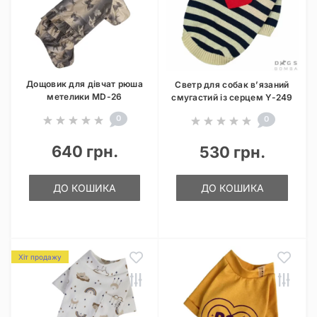
Дощовик для дівчат рюша
Светр для собак в’язаний
метелики MD-26
смугастий із серцем Y-249
0
0
640 грн.
530 грн.
ДО КОШИКА
ДО КОШИКА
Хіт продажу