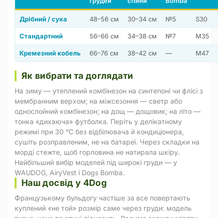
грудей
спини
Bomba
Дрібний / сука
48–56 см
30–34 см
№5
S30
Стандартний
56–66 см
34–38 см
№7
M35
Кремезний кобель
66–76 см
38–42 см
—
M47
Як вибрати та доглядати
На зиму — утеплений комбінезон на синтепоні чи флісі з
мембранним верхом; на міжсезоння — светр або
однослойний комбінезон; на дощ — дощовик; на літо —
тонка «дихаюча» футболка. Періть у делікатному
режимі при 30 °C без відбілювача й кондиціонера,
сушіть розправленим, не на батареї. Через складки на
морді стежте, щоб горловина не натирала шкіру.
Найбільший вибір моделей під широкі груди — у
WAUDOG, AiryVest і Dogs Bomba.
Наш досвід у 4Dog
Французькому бульдогу частіше за все повертають
куплений «не той» розмір саме через груди: модель