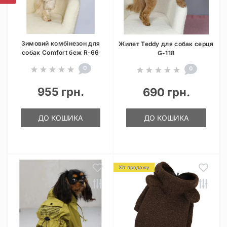
Зимовий комбінезон для
Жилет Teddy для собак серця
собак Comfort беж R-66
G-118
0
0
955 грн.
690 грн.
ДО КОШИКА
ДО КОШИКА
Хіт продажу