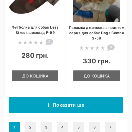
Футболка для собак Less
Панамка джинсова з принтом
Stress шоколад F-99
серця для собак Dogs Bomba
S-58
0
0
280 грн.
330 грн.
ДО КОШИКА
ДО КОШИКА
Показати ще
1
2
3
4
5
6
7