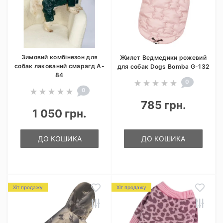
Зимовий комбінезон для
Жилет Ведмедики рожевий
собак лакований смарагд A-
для собак Dogs Bomba G-132
84
0
0
785 грн.
1 050 грн.
ДО КОШИКА
ДО КОШИКА
Хіт продажу
Хіт продажу