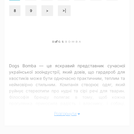
8
9
>
>|
Dogs Bomba — це яскравий представник сучасної
української зооіндустрії, який довів, що гардероб для
хвостиків може бути одночасно практичним, теплим та
неймовірно стильним. Компанія створює одяг, який
руйнує стереотипи про нудні та сірі речі для тварин.
Філософія бренду полягає в тому, щоб кожна
прогулянка приносила радість і власнику, і собаці,
незалежно від того, чи надворі мороз, чи затяжний
Розгорнути
осінній дощ.
Головний фокус розробників Dogs Bomba — це
анатомічно правильна посадка. Бренд приділяє