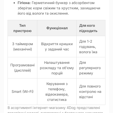
Гігієна:
Герметичний бункер з абсорбентом
зберігає корм свіжим та хрустким, захищаючи
його від вологи та окислення.
Тип
Для кого
Функціонал
пристрою
підходить
Для 1-2
З таймером
Відкриття кришки
годувань,
(механічні)
у заданий час
волога їжа
Налаштування
Для
Програмовані
розкладу та об'єму
регулярного
(дисплей)
порцій
режиму
Керування з
Для повного
телефону,
Smart (Wi-Fi)
контролю на
відеокамера,
відстані
статистика
В асортименті інтернет-магазину 4Dog представлені
перевірені моделі, виготовлені з безпечного харчового