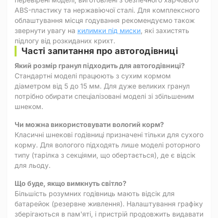
ABS-пластику та нержавіючої сталі. Для комплексного
облаштування місця годування рекомендуємо також
звернути увагу на
килимки під миски
, які захистять
підлогу від розкиданих крихт.
Часті запитання про автогодівниці
Який розмір гранул підходить для автогодівниці?
Стандартні моделі працюють з сухим кормом
діаметром від 5 до 15 мм. Для дуже великих гранул
потрібно обирати спеціалізовані моделі зі збільшеним
шнеком.
Чи можна використовувати вологий корм?
Класичні шнекові годівниці призначені тільки для сухого
корму. Для вологого підходять лише моделі роторного
типу (тарілка з секціями, що обертається), де є відсік
для льоду.
Що буде, якщо вимкнуть світло?
Більшість розумних годівниць мають відсік для
батарейок (резервне живлення). Налаштування графіку
зберігаються в пам'яті, і пристрій продовжить видавати