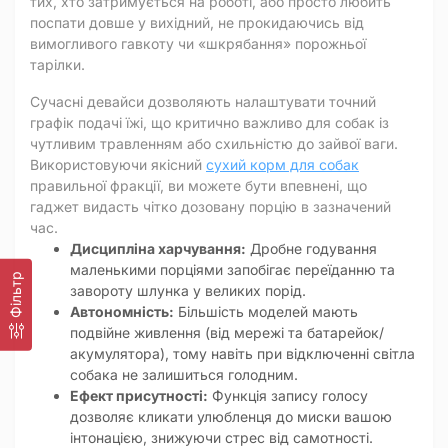
тих, хто затримується на роботі, або просто любить
поспати довше у вихідний, не прокидаючись від
вимогливого гавкоту чи «шкрябання» порожньої
тарілки.
Сучасні девайси дозволяють налаштувати точний
графік подачі їжі, що критично важливо для собак із
чутливим травленням або схильністю до зайвої ваги.
Використовуючи якісний
сухий корм для собак
правильної фракції, ви можете бути впевнені, що
гаджет видасть чітко дозовану порцію в зазначений
час.
Дисципліна харчування:
Дробне годування
маленькими порціями запобігає переїданню та
Фільтр
завороту шлунка у великих порід.
Автономність:
Більшість моделей мають
подвійне живлення (від мережі та батарейок/
акумулятора), тому навіть при відключенні світла
собака не залишиться голодним.
Ефект присутності:
Функція запису голосу
дозволяє кликати улюбленця до миски вашою
інтонацією, знижуючи стрес від самотності.