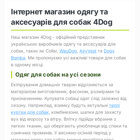
Інтернет магазин одягу та
аксесуарів для собак 4Dog
Наш магазин 4Dog - офіційний представник
українських виробників одягу та аксесуарів для
собак, таких як Collar,
WauDog
,
AiryVest
та
Dogs
Bomba
. Ми пропонуємо усі важливі товари для собак
в одному місці.
Одяг для собак на усі сезони
Екіпірування домашніх тварин відрізняється за
матеріалом виготовлення, фасоном, розмірами та
призначенням. Купувати собаці одяг слід залежно від
сезону. Наприклад, взимку будуть актуальні
теплі
куртки для собак
, комбінезони, шапки для захисту
вух від морозу та вітру. Влітку підійде вбрання з
легких тканин, що оберігають улюбленця від спеки та
сонячних променів. У весняно-осінній період у
магазині одягу для собак можна придбати різні