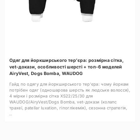
Одяг для йоркширського тер'єра: розмірна сітка,
vet-докази, особливості шерсті + топ-6 моделей
AiryVest, Dogs Bomba, WAUDOG
Гайд по одягу для йоркширського тер'єра: чому йоркам
потрібен одяг (одношарова шерсть як людське волосся),
4 мірки і розмірна сітка XS22/25/30 для
WAUDOG/AiryVest/Dogs Bomba, vet-докази (колапс
трахеї, patellar luxation, гіпоглікемія), сезонна стратегія,
..