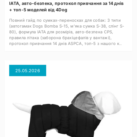
IATA, авто-безпека, протокол привчання за 14 днів
+ топ-5 моделей від 4Dog
Повний гайд по сумках-переносках для собак: 3 типи
(автогамак Dogs Bomba S-15, м'яка сумка S-38, слінг S-
80), формула IATA для розмірів, авто-безпека CPS,
правила літака (заборона брахіцефалів у вантажі),
протокол привчання 14 днів ASPCA, топ-5 з нашого к..
25.05.2026