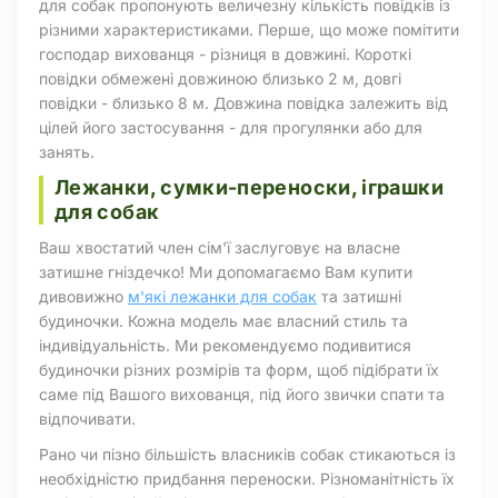
для собак пропонують величезну кількість повідків із
різними характеристиками. Перше, що може помітити
господар вихованця - різниця в довжині. Короткі
повідки обмежені довжиною близько 2 м, довгі
повідки - близько 8 м. Довжина повідка залежить від
цілей його застосування - для прогулянки або для
занять.
Лежанки, сумки-переноски, іграшки
для собак
Ваш хвостатий член сім'ї заслуговує на власне
затишне гніздечко! Ми допомагаємо Вам купити
дивовижно
м'які лежанки для собак
та затишні
будиночки. Кожна модель має власний стиль та
індивідуальність. Ми рекомендуємо подивитися
будиночки різних розмірів та форм, щоб підібрати їх
саме під Вашого вихованця, під його звички спати та
відпочивати.
Рано чи пізно більшість власників собак стикаються із
необхідністю придбання переноски. Різноманітність їх