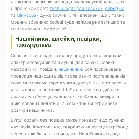
ефектний зовнішній вигляд домашніх улюбленців, але
й про їх комфорт:
теплий одяг для великих
,
середніх
та
міні-собак
дуже зручний. Ми впевнені, що у таких
модних вбраннях собаці буде неймовірно затишно та
максимально комфортно!
Нашийники, шлейки, повідки,
намордники
Спеціальний розділ каталогу представляє широкий
спектр аксесуарів та амуніції для собак: шлейки,
намордники, повідки,
нашийники
. Вся пропонована
продукція надходить від перевірених постачальників,
тому ми можемо гарантувати доступні ціни та високу
якість своїх пропозицій. Щоби правильно підібрати
своєму улюбленцю нашийник, необхідно виміряти
шию собаки і додати 2-2,5 см - так Ви отримаєте
розміри нашийника.
Вигул собаки без повідка може призвести до сумних
наслідків. Контроль над твариною на вулиці потрібен у
переважній більшості випадків. Виробники амуніції