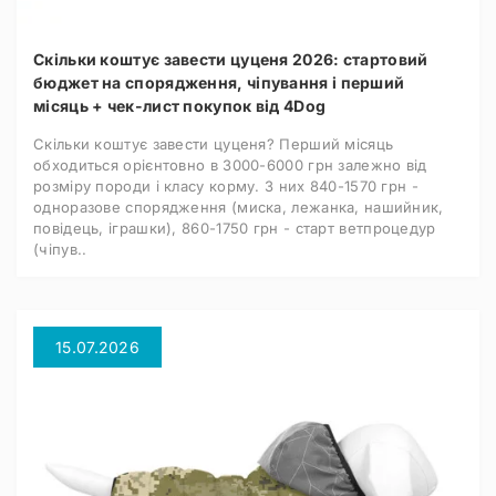
Скільки коштує завести цуценя 2026: стартовий
бюджет на спорядження, чіпування і перший
місяць + чек-лист покупок від 4Dog
Скільки коштує завести цуценя? Перший місяць
обходиться орієнтовно в 3000-6000 грн залежно від
розміру породи і класу корму. З них 840-1570 грн -
одноразове спорядження (миска, лежанка, нашийник,
повідець, іграшки), 860-1750 грн - старт ветпроцедур
(чіпув..
15.07.2026