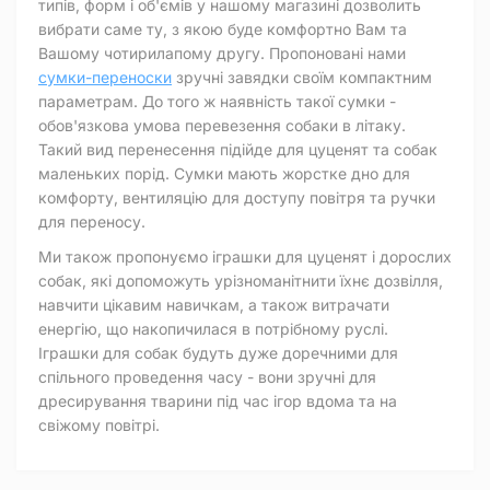
типів, форм і об'ємів у нашому магазині дозволить
вибрати саме ту, з якою буде комфортно Вам та
Вашому чотирилапому другу. Пропоновані нами
сумки-переноски
зручні завядки своїм компактним
параметрам. До того ж наявність такої сумки -
обов'язкова умова перевезення собаки в літаку.
Такий вид перенесення підійде для цуценят та собак
маленьких порід. Сумки мають жорстке дно для
комфорту, вентиляцію для доступу повітря та ручки
для переносу.
Ми також пропонуємо іграшки для цуценят і дорослих
собак, які допоможуть урізноманітнити їхнє дозвілля,
навчити цікавим навичкам, а також витрачати
енергію, що накопичилася в потрібному руслі.
Іграшки для собак будуть дуже доречними для
спільного проведення часу - вони зручні для
дресирування тварини під час ігор вдома та на
свіжому повітрі.