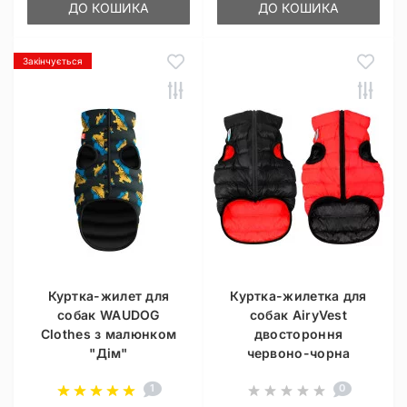
ДО КОШИКА
ДО КОШИКА
Закінчується
Куртка-жилет для
Куртка-жилетка для
собак WAUDOG
собак AiryVest
Clothes з малюнком
двостороння
"Дім"
червоно-чорна
1
0