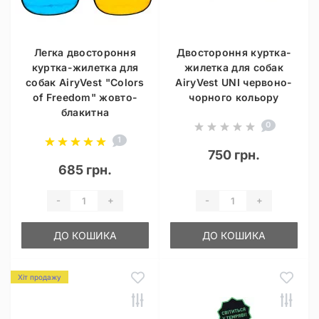
Легка двостороння
Двостороння куртка-
куртка-жилетка для
жилетка для собак
собак AiryVest "Colors
AiryVest UNI червоно-
of Freedom" жовто-
чорного кольору
блакитна
0
1
750 грн.
685 грн.
-
+
-
+
ДО КОШИКА
ДО КОШИКА
Хіт продажу