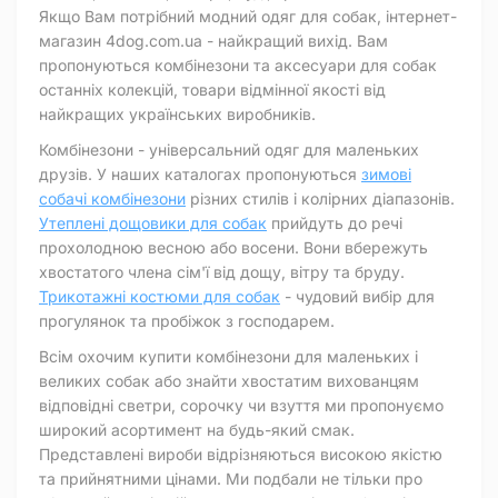
Якщо Вам потрібний модний одяг для собак, інтернет-
магазин 4dog.com.ua - найкращий вихід. Вам
пропонуються комбінезони та аксесуари для собак
останніх колекцій, товари відмінної якості від
найкращих українських виробників.
Комбінезони - універсальний одяг для маленьких
друзів. У наших каталогах пропонуються
зимові
собачі комбінезони
різних стилів і колірних діапазонів.
Утеплені дощовики для собак
прийдуть до речі
прохолодною весною або восени. Вони вбережуть
хвостатого члена сім'ї від дощу, вітру та бруду.
Трикотажні костюми для собак
- чудовий вибір для
прогулянок та пробіжок з господарем.
Всім охочим купити комбінезони для маленьких і
великих собак або знайти хвостатим вихованцям
відповідні светри, сорочку чи взуття ми пропонуємо
широкий асортимент на будь-який смак.
Представлені вироби відрізняються високою якістю
та прийнятними цінами. Ми подбали не тільки про