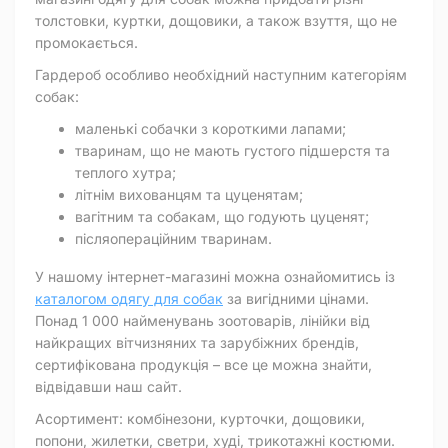
толстовки, куртки, дощовики, а також взуття, що не
промокається.
Гардероб особливо необхідний наступним категоріям
собак:
маленькі собачки з короткими лапами;
тваринам, що не мають густого підшерстя та
теплого хутра;
літнім вихованцям та цуценятам;
вагітним та собакам, що годують цуценят;
післяопераційним тваринам.
У нашому інтернет-магазині можна ознайомитись із
каталогом одягу для собак
за вигідними цінами.
Понад 1 000 найменувань зоотоварів, лінійки від
найкращих вітчизняних та зарубіжних брендів,
сертифікована продукція – все це можна знайти,
відвідавши наш сайт.
Асортимент: комбінезони, курточки, дощовики,
попони, жилетки, светри, худі, трикотажні костюми.