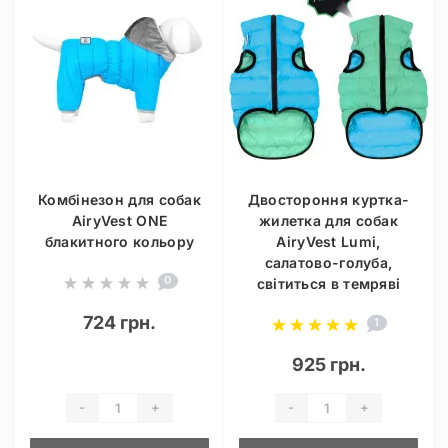
Комбінезон для собак
Двостороння куртка-
AiryVest ONE
жилетка для собак
блакитного кольору
AiryVest Lumi,
салатово-голуба,
0
світиться в темряві
724 грн.
1
925 грн.
-
+
-
+