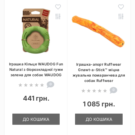
Іграшка Кільце WAUDOG Fun
Іграшка-апорт Ruffwear
Natural з біорозкладної гуми
Gnawt-a-Stick™ міцна
зелена для собак WAUDOG
жувальна помаранчева для
собак Ruffwear
0
0
441 грн.
1 085 грн.
ДО КОШИКА
ДО КОШИКА