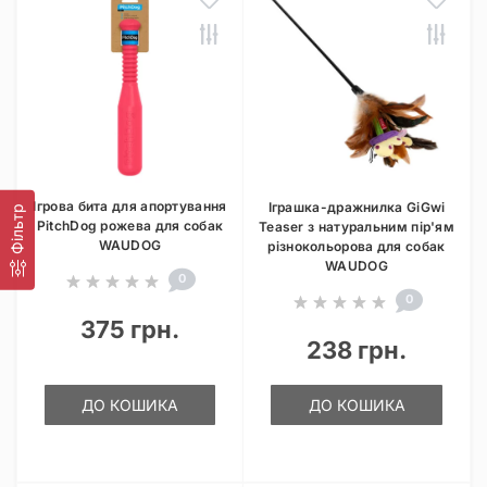
Ігрова бита для апортування
Іграшка-дражнилка GiGwi
Фільтр
PitchDog рожева для собак
Teaser з натуральним пір'ям
WAUDOG
різнокольорова для собак
WAUDOG
0
0
375 грн.
238 грн.
ДО КОШИКА
ДО КОШИКА