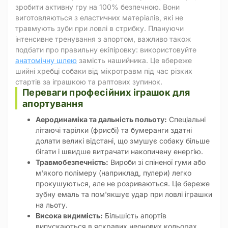
зробити активну гру на 100% безпечною. Вони
виготовляються з еластичних матеріалів, які не
травмують зуби при ловлі в стрибку. Плануючи
інтенсивне тренування з апортом, важливо також
подбати про правильну екіпіровку: використовуйте
анатомічну шлею
замість нашийника. Це вбереже
шийні хребці собаки від мікротравм під час різких
стартів за іграшкою та раптових зупинок.
Переваги професійних іграшок для
апортування
Аеродинаміка та дальність польоту:
Спеціальні
літаючі тарілки (фрисбі) та бумеранги здатні
долати великі відстані, що змушує собаку більше
бігати і швидше витрачати накопичену енергію.
Травмобезпечність:
Вироби зі спіненої гуми або
м'якого полімеру (наприклад, пулери) легко
прокушуються, але не розриваються. Це береже
зубну емаль та пом'якшує удар при ловлі іграшки
на льоту.
Висока видимість:
Більшість апортів
випускаються в яскравих неонових кольорах