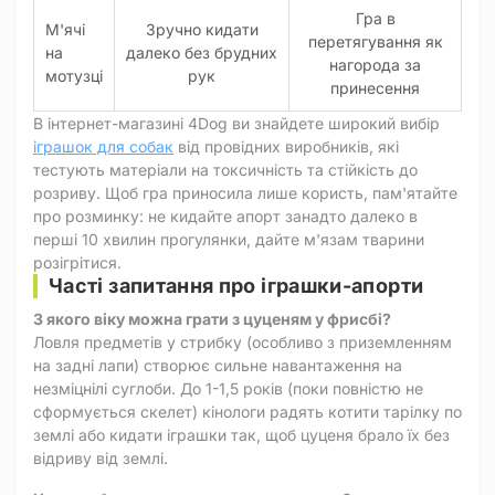
Гра в
М'ячі
Зручно кидати
перетягування як
на
далеко без брудних
нагорода за
мотузці
рук
принесення
В інтернет-магазині 4Dog ви знайдете широкий вибір
іграшок для собак
від провідних виробників, які
тестують матеріали на токсичність та стійкість до
розриву. Щоб гра приносила лише користь, пам'ятайте
про розминку: не кидайте апорт занадто далеко в
перші 10 хвилин прогулянки, дайте м'язам тварини
розігрітися.
Часті запитання про іграшки-апорти
З якого віку можна грати з цуценям у фрисбі?
Ловля предметів у стрибку (особливо з приземленням
на задні лапи) створює сильне навантаження на
незміцнілі суглоби. До 1-1,5 років (поки повністю не
сформується скелет) кінологи радять котити тарілку по
землі або кидати іграшки так, щоб цуценя брало їх без
відриву від землі.