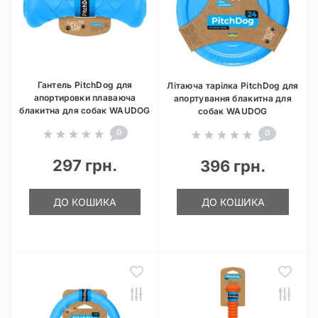
Гантель PitchDog для
Літаюча тарілка PitchDog для
апортировки плаваюча
апортування блакитна для
блакитна для собак WAUDOG
собак WAUDOG
0
0
297 грн.
396 грн.
ДО КОШИКА
ДО КОШИКА