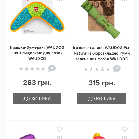
Іграшка-бумеранг WAUDOG
Іграшка-палиця WAUDOG Fun
Fun з пищалкою для собак
Natural із біорозкладної гуми
WAUDOG
зелена для собак WAUDOG
0
0
263 грн.
315 грн.
ДО КОШИКА
ДО КОШИКА