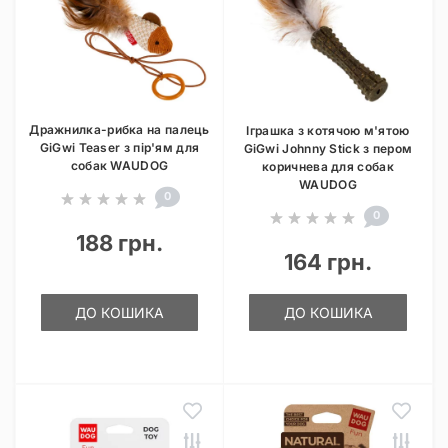
Дражнилка-рибка на палець
Іграшка з котячою м'ятою
GiGwi Teaser з пір'ям для
GiGwi Johnny Stick з пером
собак WAUDOG
коричнева для собак
WAUDOG
0
0
188 грн.
164 грн.
ДО КОШИКА
ДО КОШИКА