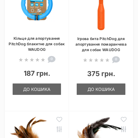
Кільце для апортування
Ігрова бита PitchDog для
PitchDog блакитне для собак
апортування помаранчева
WAUDOG
для собак WAUDOG
0
0
187 грн.
375 грн.
ДО КОШИКА
ДО КОШИКА