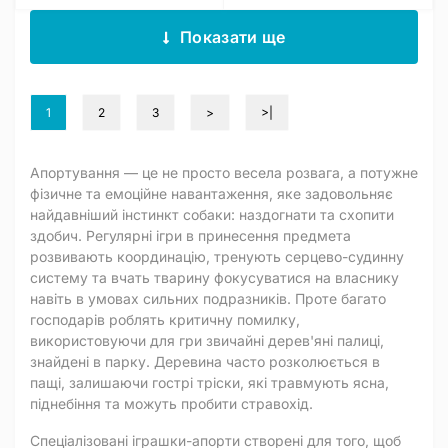
Показати ще
1
2
3
>
>|
Апортування — це не просто весела розвага, а потужне
фізичне та емоційне навантаження, яке задовольняє
найдавніший інстинкт собаки: наздогнати та схопити
здобич. Регулярні ігри в принесення предмета
розвивають координацію, тренують серцево-судинну
систему та вчать тварину фокусуватися на власнику
навіть в умовах сильних подразників. Проте багато
господарів роблять критичну помилку,
використовуючи для гри звичайні дерев'яні палиці,
знайдені в парку. Деревина часто розколюється в
пащі, залишаючи гострі тріски, які травмують ясна,
піднебіння та можуть пробити стравохід.
Спеціалізовані іграшки-апорти створені для того, щоб