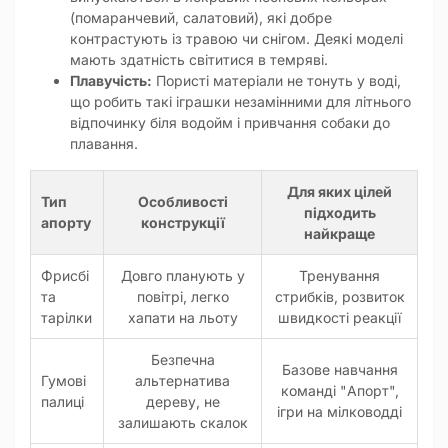
(помаранчевий, салатовий), які добре
контрастують із травою чи снігом. Деякі моделі
мають здатність світитися в темряві.
Плавучість:
Пористі матеріали не тонуть у воді,
що робить такі іграшки незамінними для літнього
відпочинку біля водойм і привчання собаки до
плавання.
Для яких цілей
Тип
Особливості
підходить
апорту
конструкції
найкраще
Фрисбі
Довго планують у
Тренування
та
повітрі, легко
стрибків, розвиток
тарілки
хапати на льоту
швидкості реакції
Безпечна
Базове навчання
Гумові
альтернатива
команді "Апорт",
палиці
дереву, не
ігри на мілководді
залишають скалок