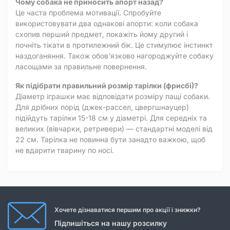
Чому собака не приносить апорт назад?
Це часта проблема мотивації. Спробуйте
використовувати два однакові апорти: коли собака
схопив перший предмет, покажіть йому другий і
почніть тікати в протилежний бік. Це стимулює інстинкт
наздоганяння. Також обов'язково нагороджуйте собаку
ласощами за правильне повернення.
Як підібрати правильний розмір тарілки (фрисбі)?
Діаметр іграшки має відповідати розміру пащі собаки.
Для дрібних порід (джек-рассел, цвергшнауцер)
підійдуть тарілки 15-18 см у діаметрі. Для середніх та
великих (вівчарки, ретривери) — стандартні моделі від
22 см. Тарілка не повинна бути занадто важкою, щоб
не вдарити тварину по носі.
Хочете дізнаватися першим про акції і знижки?
Підпишіться на нашу розсилку