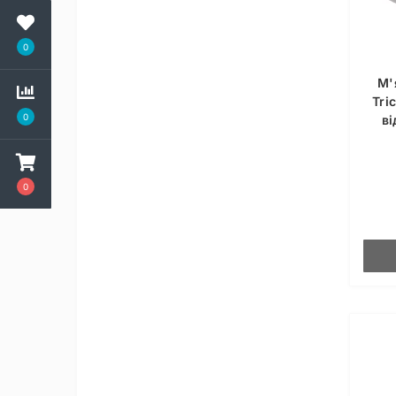
0
М'
Tri
0
ві
0