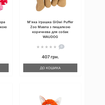
ppa
М'яка іграшка GiGwi Puffer
лкою
Zoo Мавпа з пищалкою
коричнева для собак
WAUDOG
0
407 грн.
ДО КОШИКА