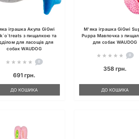
яка іграшка Акула GiGwi
М'яка іграшка GiGwi Su
ck`o`treats з пищалкою та
Puppa Мавпочка з пища
дділом для ласощів для
для собак WAUDOG
собак WAUDOG
0
0
358 грн.
691 грн.
ДО КОШИКА
ДО КОШИКА