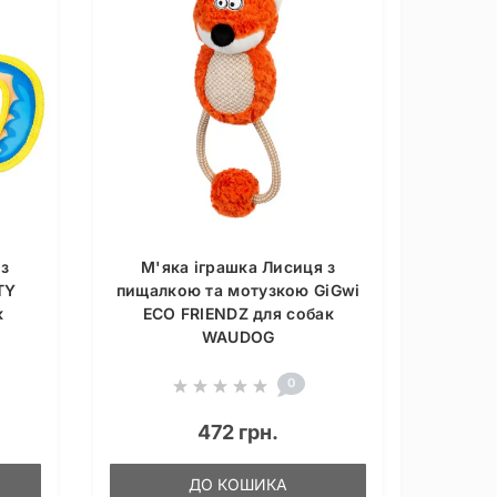
 з
М'яка іграшка Лисиця з
TY
пищалкою та мотузкою GiGwi
к
ECO FRIENDZ для собак
WAUDOG
0
472 грн.
ДО КОШИКА