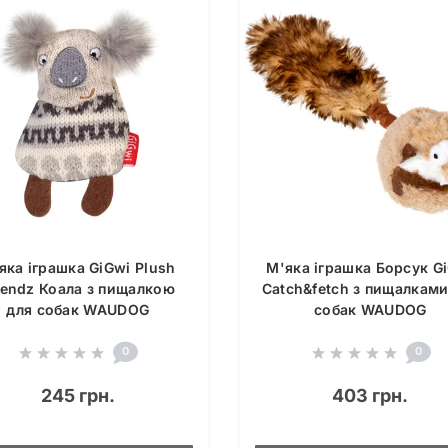
яка іграшка GiGwi Plush
М'яка іграшка Борсук G
iendz Коала з пищалкою
Catch&fetch з пищалками
для собак WAUDOG
собак WAUDOG
0
0
245 грн.
403 грн.