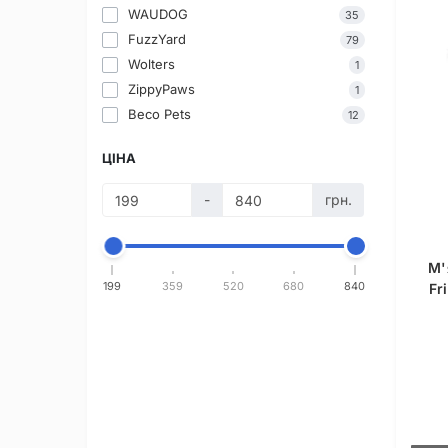
WAUDOG
35
FuzzYard
79
Wolters
1
ZippyPaws
1
Beco Pets
12
ЦІНА
-
грн.
М'
199
359
520
680
840
Fr