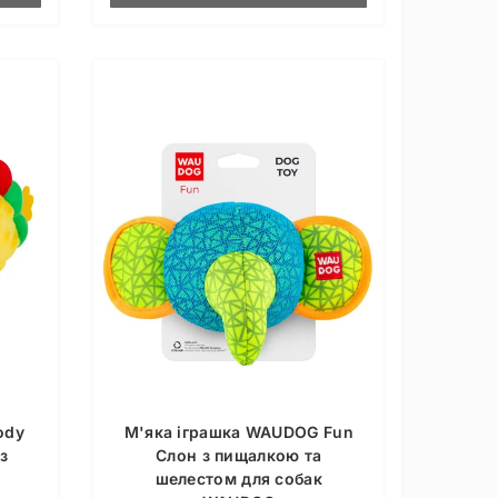
ody
М'яка іграшка WAUDOG Fun
з
Слон з пищалкою та
шелестом для собак