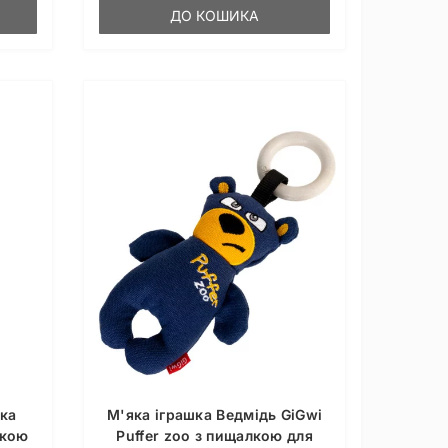
ДО КОШИКА
йка
М'яка іграшка Ведмідь GiGwi
лкою
Puffer zoo з пищалкою для