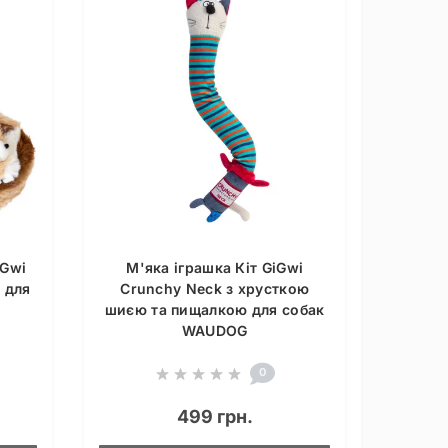
iGwi
М'яка іграшка Кіт GiGwi
 для
Crunchy Neck з хрусткою
шиєю та пищалкою для собак
WAUDOG
0
499 грн.