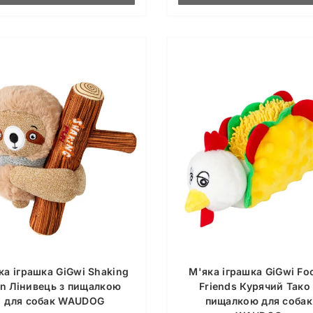
ка іграшка GiGwi Shaking
М'яка іграшка GiGwi Fo
n Лінивець з пищалкою
Friends Курячий Тако 
для собак WAUDOG
пищалкою для собак