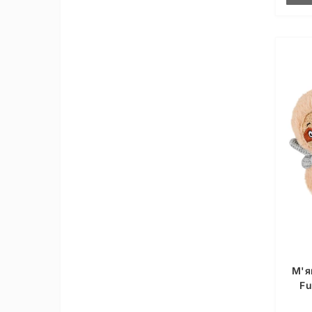
М'я
Fu