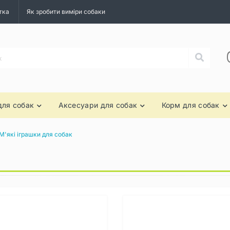
тка
Як зробити виміри собаки
для собак
Аксесуари для собак
Корм для собак
М'які іграшки для собак