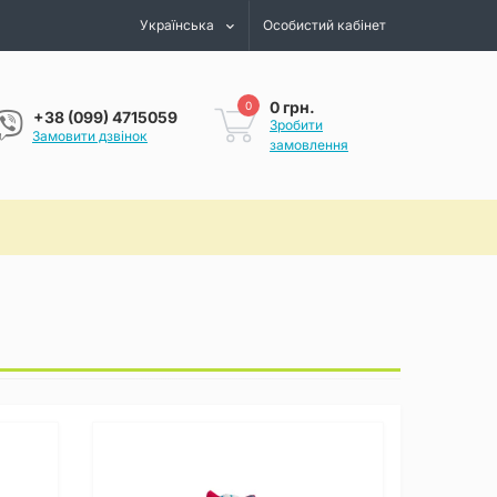
Українська
Особистий кабінет
0 грн.
0
+38 (099) 4715059
Зробити
Замовити дзвінок
замовлення