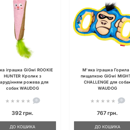
ка іграшка GiGwi ROOKIE
М'яка іграшка Горила
HUNTER Кролик з
пищалкою GiGwi MIGH
арудінням рожева для
CHALLENGE для соба
собак WAUDOG
WAUDOG
0
0
392 грн.
767 грн.
ДО КОШИКА
ДО КОШИКА