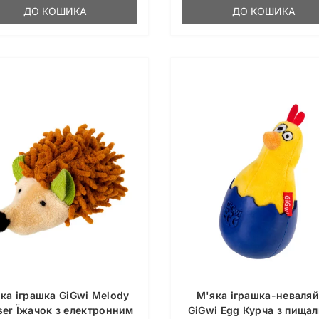
ДО КОШИКА
ДО КОШИКА
ка іграшка GiGwi Melody
М'яка іграшка-неваля
ser Їжачок з електронним
GiGwi Egg Курча з пища