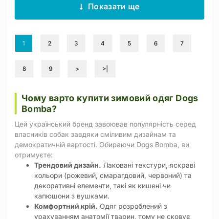
Показати ще
1
2
3
4
5
6
7
8
9
>
>|
Чому варто купити зимовий одяг Dogs
Bomba?
Цей український бренд завоював популярність серед
власників собак завдяки сміливим дизайнам та
демократичній вартості. Обираючи Dogs Bomba, ви
отримуєте:
Трендовий дизайн.
Лаковані текстури, яскраві
кольори (рожевий, смарагдовий, червоний) та
декоративні елементи, такі як кишені чи
капюшони з вушками.
Комфортний крій.
Одяг розроблений з
урахуванням анатомії тварин, тому не сковує