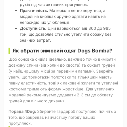
рухів під час активних прогулянок.
Практичність.
Матеріали легко перуться, а
моделі на кнопках зручно одягати навіть на
непосидючих улюбленців.
Доступність.
Ціни варіюються від 300 до 965
грн, що дозволяє стильно утеплити собаку без
значних витрат.
Як обрати зимовий одяг Dogs Bomba?
Щоб обновка сиділа ідеально, важливо точно виміряти
довжину спини (від холки до хвоста) та обхват грудей
(у найширшому місці за передніми лапами). Зверніть
увагу, що трикотажні толстовки та тільняшки мають
певну еластичність, тоді як лаковані жилети та утеплені
костюми тримають форму жорсткіше. Для утеплених
моделей рекомендуємо додавати 2-3 см до обхвату
грудей для вільного дихання.
Порада 4Dog:
Збирайте гардероб поступово: почніть з
того, що закриває найчастішу погоду ваших
прогулянок.