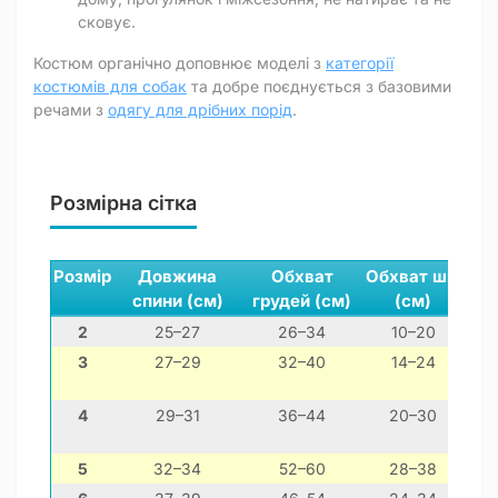
сковує.
Костюм органічно доповнює моделі з
категорії
костюмів для собак
та добре поєднується з базовими
речами з
одягу для дрібних порід
.
Розмірна сітка
Розмір
Довжина
Обхват
Обхват шиї
спини (см)
грудей (см)
(см)
2
25–27
26–34
10–20
ч
3
27–29
32–40
14–24
йор
4
29–31
36–44
20–30
5
32–34
52–60
28–38