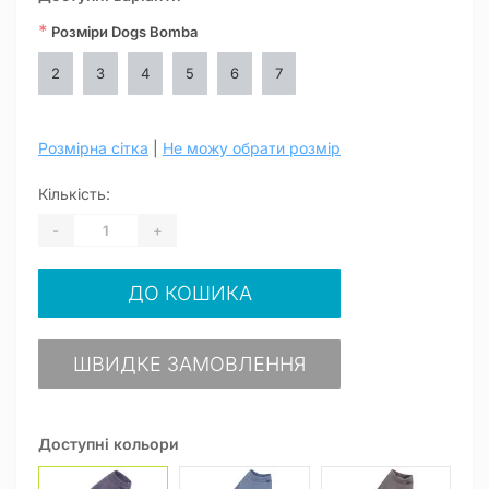
*
Розміри Dogs Bomba
2
3
4
5
6
7
Розмірна сітка
|
Не можу обрати розмір
Кількість:
-
+
ДО КОШИКА
ШВИДКЕ ЗАМОВЛЕННЯ
Доступні кольори