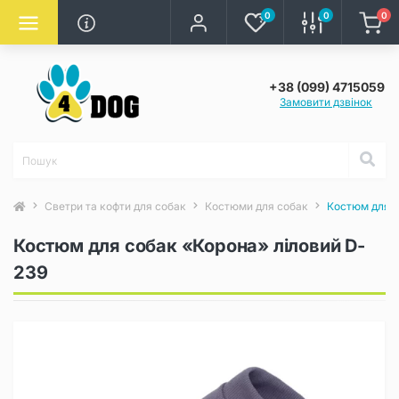
0
0
0
+38 (099) 4715059
Замовити дзвінок
Светри та кофти для собак
Костюми для собак
Костюм для с
Костюм для собак «Корона» ліловий D-
239