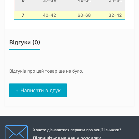
6
37–39
46–54
24–34
цве
7
40–42
60–68
32–42
Відгуки (0)
Відгуків про цей товар ще не було.
+ Написати відгук
Хочете дізнаватися першим про акції і знижки?
Підпишіться на нашу розсилку