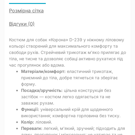
Розмірна сітка
Відгуки (0)
Костюм для собак «Корона» D-239 у ніжному ліловому
кольорі створений для максимального комфорту та
свободи рухів. Стрейчевий трикотаж м’яко прилягає до
тіла, не тисне та дозволяє собаці активно рухатися під
час прогулянок або вдома.
Матеріали/комфорт:
еластичний трикотаж,
приємний до тіла, добре тягнеться та зберігає
форму.
Посадка/зручність:
цільна конструкція без
застібок — костюм легко одягається та не
заважає рухам.
Функції:
універсальний крій для щоденного
використання; комфортна горловина без тиску.
Колір:
ліловий.
Переваги:
легкий, м’який, зручний; підходить для
дому, прогулянок і міжсезоння; не натирає та не