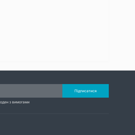
Підписатися
годен з вимогами