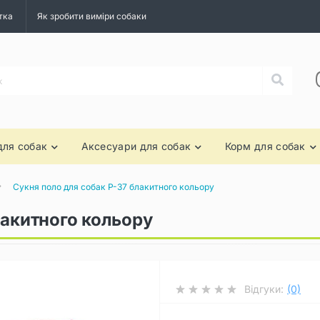
тка
Як зробити виміри собаки
для собак
Аксесуари для собак
Корм для собак
Сукня поло для собак P-37 блакитного кольору
лакитного кольору
Відгуки:
(0)