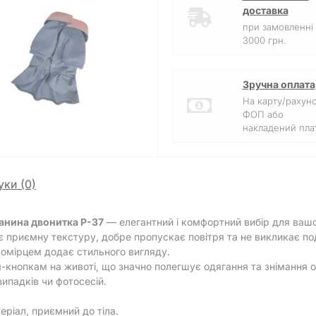
доставка
при замовленні 
3000 грн.
Зручна оплата
На карту/рахун
ФОП або
накладений плат
уки (0)
канина двонитка P-37
— елегантний і комфортний вибір для ва
ає приємну текстуру, добре пропускає повітря та не викликає по
комірцем додає стильного вигляду.
-кнопкам на животі, що значно полегшує одягання та знімання о
ипадків чи фотосесій.
ріал, приємний до тіла.