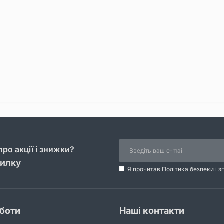
ро акції і знижки?
силку
Я прочитав
Політика безпеки
і з
оботи
Наші контакти