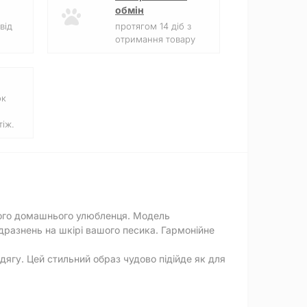
обмін
від
протягом 14 діб з
отримання товару
ок
іж.
шого домашнього улюбленця. Модель
дразнень на шкірі вашого песика. Гармонійне
дягу. Цей стильний образ чудово підійде як для