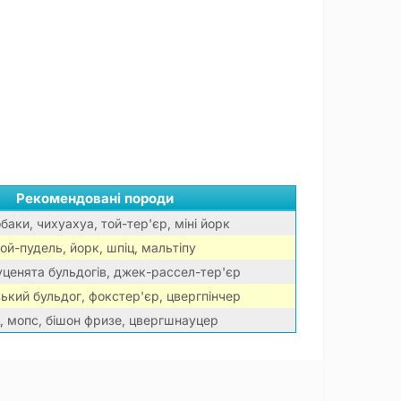
Рекомендовані породи
обаки, чихуахуа, той-тер'єр, міні йорк
той-пудель, йорк, шпіц, мальтіпу
уценята бульдогів, джек-рассел-тер'єр
ький бульдог, фокстер'єр, цвергпінчер
, мопс, бішон фризе, цвергшнауцер