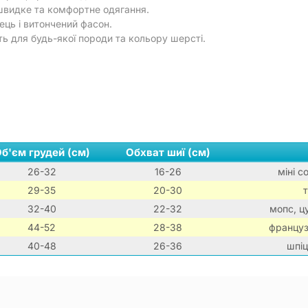
видке та комфортне одягання.
ець і витончений фасон.
ь для будь-якої породи та кольору шерсті.
б'єм грудей (см)
Обхват шиї (см)
26-32
16-26
міні с
29-35
20-30
32-40
22-32
мопс, ц
44-52
28-38
француз
40-48
26-36
шпіц