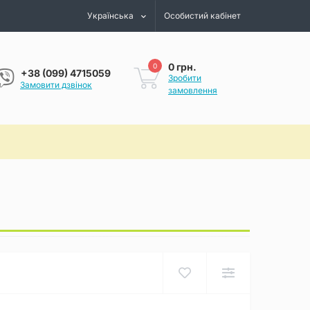
Українська
Особистий кабінет
0 грн.
0
+38 (099) 4715059
Зробити
Замовити дзвінок
замовлення