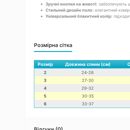
Зручні кнопки на животі:
забезпечують ш
Стильний дизайн поло:
елегантний комір
Універсальний блакитний колір:
підходит
Розмірна сітка
Розмір
Довжина спини (см)
О
2
24-26
3
27-30
4
29-32
5
30-35
6
33-37
Відгуки (0)