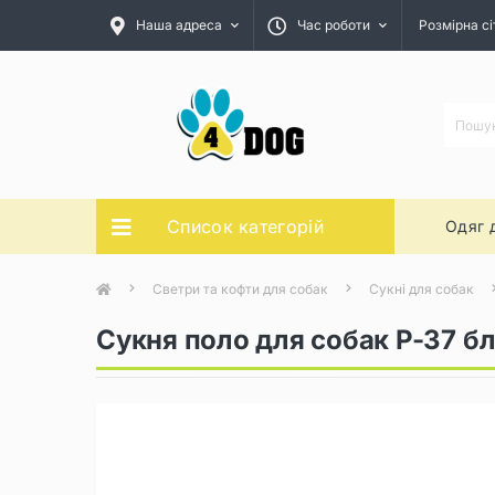
Наша адреса
Час роботи
Розмірна сі
Список категорій
Одяг 
Светри та кофти для собак
Сукні для собак
Сукня поло для собак P-37 б