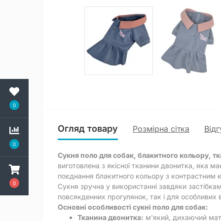
0
Огляд товару
Розмірна сітка
Відг
0
Сукня поло для собак, блакитного кольору, т
виготовлена з якісної тканини двонитка, яка м
поєднання блакитного кольору з контрастним 
0
Сукня зручна у використанні завдяки застібкам
повсякденних прогулянок, так і для особливих в
Основні особливості сукні поло для собак:
Тканина двонитка:
м'який, дихаючий мате