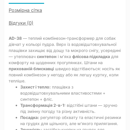
Розмірна сітка
Відгуки (0)
AD-38
— теплий комбінезон-трансформер для собак
дівчат у кольорі пудра. Верх із водовідштовхувальної
плащівки захищає від дощу та мокрого снігу, усередині
— утеплювач
синтепон
і м’яка
флісова підкладка
для
комфорту на щоденних прогулянках. Штани на
прихованій блискавці
швидко відстібаються: носіть як
повний комбінезон у негоду або як легшу куртку, коли
тепліше.
Захист і тепло:
плащівка з
водовідштовхувальними властивостями +
синтепон + фліс.
Трансформація 2-в-1:
відстібні штани — зручно
під змінну погоду та різну активність.
Посадка:
регулятор обхвату та еластичні резинки
на грудях для щільного, але м’якого прилягання.
Зручність:
застібка-кнопки на грудях для