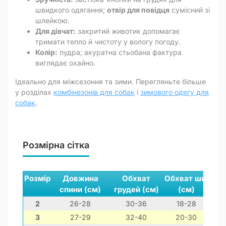
швидкого одягання;
отвір для повідця
сумісний зі
шлейкою.
Для дівчат:
закритий животик допомагає
тримати тепло й чистоту у вологу погоду.
Колір:
пудра; акуратна стьобана фактура
виглядає охайно.
Ідеально для міжсезоння та зими. Перегляньте більше
у розділах
комбінезонів для собак
і
зимового одягу для
собак
.
Розмірна сітка
Розмір
Довжина
Обхват
Обхват шиї
спини (см)
грудей (см)
(см)
2
26-28
30-36
18-28
3
27-29
32-40
20-30