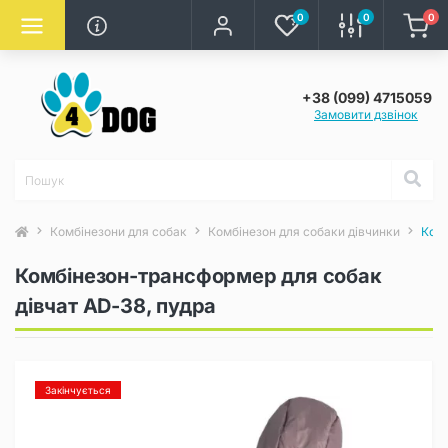
0
0
0
+38 (099) 4715059
Замовити дзвінок
Комбінезони для собак
Комбінезон для собаки дівчинки
Комб
Комбінезон-трансформер для собак
дівчат AD-38, пудра
Закінчується