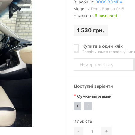
Виробник:
DOGS BOMBA
Модель:
Dogs Bomba S-15
Наявність:
В наявності
1 530 грн.
Купити в один клік
Введіть номер телефону і ми
Доступні варіанти
*
Сумка-автогамак
1
2
Кількість:
-
+