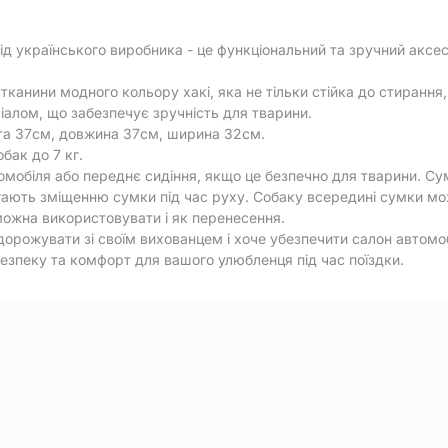
від українського виробника - це функціональний та зручний акс
тканини модного кольору хакі, яка не тільки стійка до стиранн
іалом, що забезпечує зручність для тварини.
та 37см, довжина 37см, ширина 32см.
бак до 7 кг.
втомобіля або переднє сидіння, якщо це безпечно для тварини. 
ігають зміщенню сумки під час руху. Собаку всередині сумки м
можна використовувати і як перенесення.
одорожувати зі своїм вихованцем і хоче убезпечити салон автомо
безпеку та комфорт для вашого улюбленця під час поїздки.