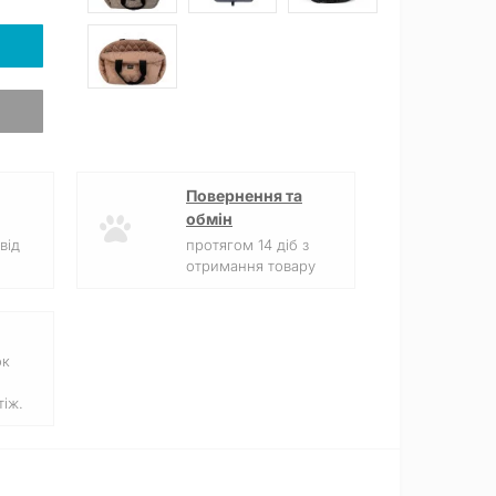
Повернення та
обмін
від
протягом 14 діб з
отримання товару
ок
іж.