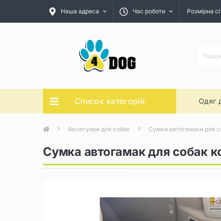
Наша адреса
Час роботи
Розмірна сі
Список категорій
Одяг 
Аксесуари для собак
Сумки автогамаки для с
Сумка автогамак для собак ко