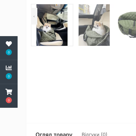
<
0
0
0
Огляд товару
Відгуки (0)