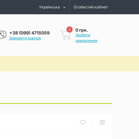
Українська
Особистий кабінет
0 грн.
0
+38 (099) 4715059
Зробити
Замовити дзвінок
замовлення