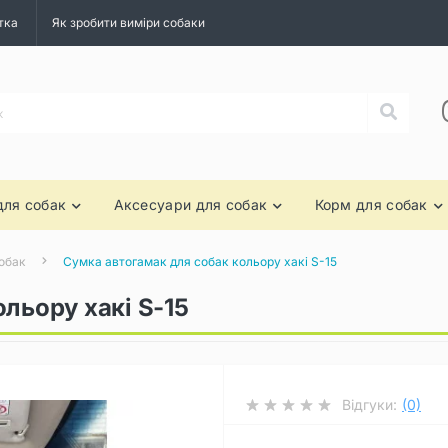
тка
Як зробити виміри собаки
для собак
Аксесуари для собак
Корм для собак
обак
Сумка автогамак для собак кольору хакі S-15
льору хакі S-15
Відгуки:
(0)