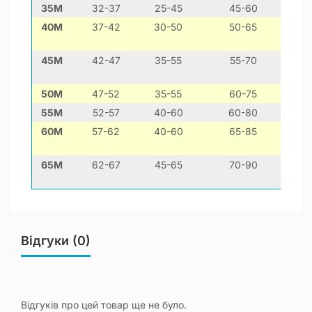
35M
32-37
25-45
45-60
40M
37-42
30-50
50-65
45M
42-47
35-55
55-70
50M
47-52
35-55
60-75
55M
52-57
40-60
60-80
60M
57-62
40-60
65-85
65M
62-67
45-65
70-90
Відгуки (0)
Відгуків про цей товар ще не було.