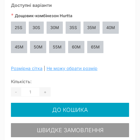
Доступні варіанти
*
Дощовик-комбінезон Hurtta
25S
30S
30M
35S
35M
40M
45M
50M
55M
60M
65M
Розмірна сітка
|
Не можу обрати розмір
Кількість:
-
+
ДО КОШИКА
ШВИДКЕ ЗАМОВЛЕННЯ