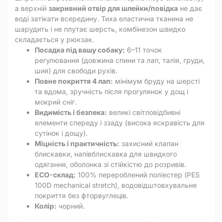
а верхній
закривний отвір для шлейки/повідка
не дає
воді затікати всередину. Тиха еластична тканина не
шарудить і не плутає шерсть, комбінезон швидко
складається у рюкзак.
Посадка під вашу собаку:
6–11 точок
регулювання (довжина спини та лап, талія, груди,
шия) для свободи рухів.
Повне покриття 4 лап:
мінімум бруду на шерсті
та вдома, зручність після прогулянок у дощ і
мокрий сніг.
Видимість і безпека:
великі світловідбивні
елементи спереду і ззаду (висока яскравість для
сутінок і дощу).
Міцність і практичність:
захисний клапан
блискавки, напівблискавка для швидкого
одягання, оболонка зі стійкістю до розривів.
ECO-склад:
100% перероблений поліестер (PES
100D mechanical stretch), водовідштовхувальне
покриття без фторвуглеців.
Колір:
чорний.