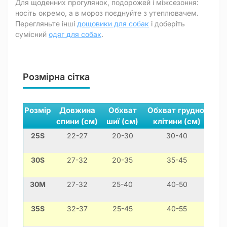
Для щоденних прогулянок, подорожей і міжсезоння:
носіть окремо, а в мороз поєднуйте з утеплювачем.
Перегляньте інші
дощовики для собак
і доберіть
сумісний
одяг для собак
.
Розмірна сітка
Розмір
Довжина
Обхват
Обхват грудної
П
спини (см)
шиї (см)
клітини (см)
ла
25S
22-27
20-30
30-40
30S
27-32
20-35
35-45
30M
27-32
25-40
40-50
35S
32-37
25-45
40-55