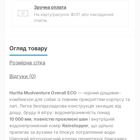
Зручна оплата
На карту/рахунок ФОП або накладений
платіж.
Огляд товару
Розмірна сітка
Відгуки (0)
Hurtta Mudventure Overall ECO
— чорний дощовик-
комбінезон для собак із повним прикриттям корпусу та
лап. Легка безпідкладкова конструкція захищає від
дощу, бруду й вітру: водонепроникність понад
10 000 мм
,
повністю проклеєні шви
і внутрішній
водонепроникний комір
Rainstopper
, що щільно
прилягає за вухами та блокує потрапляння води.
Широкий вітрозахисний клапан герметизує блискавку,