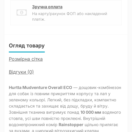
Зручна оплата
На карту/рахунок ФОП або накладений
платіж.
Огляд товару
Розмірна сітка
Відгуки (0)
Hurtta Mudventure Overall ECO
— дощовик-комбінезон
для собак із повним прикриттям корпусу та лап у
зеленому кольорі. Легкий, без підкладки, компактно
складається та захищає від дощу, бруду й вітру.
Зовнішня тканина витримує понад
10 000 мм
водяного
стовпа, усі шви повністю проклеєні. Внутрішній
водонепроникний комір
Rainstopper
щільно прилягає
за вухами, а широкий вітрозахисний клапан