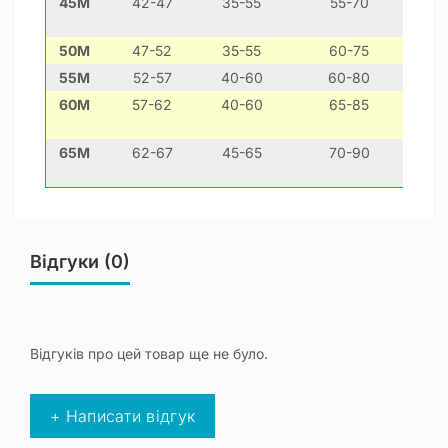
45M
42-47
35-55
55-70
50M
47-52
35-55
60-75
55M
52-57
40-60
60-80
60M
57-62
40-60
65-85
65M
62-67
45-65
70-90
Відгуки (0)
Відгуків про цей товар ще не було.
+ Написати відгук