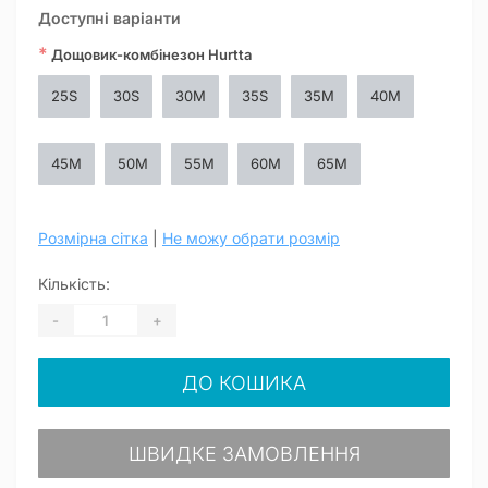
Доступні варіанти
*
Дощовик-комбінезон Hurtta
25S
30S
30M
35S
35M
40M
45M
50M
55M
60M
65M
Розмірна сітка
|
Не можу обрати розмір
Кількість:
-
+
ДО КОШИКА
ШВИДКЕ ЗАМОВЛЕННЯ