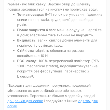
герметизує блискавку. Верхній отвір до шлейки/
повідка закривається на кнопку і не пропускає воду.
Точна посадка:
6–11 точок регулювання (довжина
спини та лап, талія, груди, шия) для свободи
рухів.
Повне покриття 4 лап:
менше бруду на шерсті та
в домі; еластична тиха тканина не шарудить.
Видимість:
великі світловідбивні елементи для
помітності у сутінках і дощ.
Стійкість:
міцність оболонки на розрив
щонайменше 10 Н.
ECO-склад:
100% перероблений поліестер (PES
100D mechanical stretch), водовідштовхувальне
покриття без фторвуглеців; партнерство з
bluesign®.
Підходить для щоденних прогулянок, подорожей і
міжсезоння як самостійний шар або поверх
утеплювача. Перегляньте більше моделей у розділі
дощовиків для собак
і поєднуйте з іншим
одягом для
собак
.