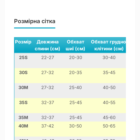
Розмірна сітка
Розмір
Довжина
Обхват
Обхват грудної
П
спини (см)
шиї (см)
клітини (см)
ла
25S
22-27
20-30
30-40
30S
27-32
20-35
35-45
30M
27-32
25-40
40-50
35S
32-37
25-45
40-55
35M
32-37
25-45
45-60
40M
37-42
30-50
50-65