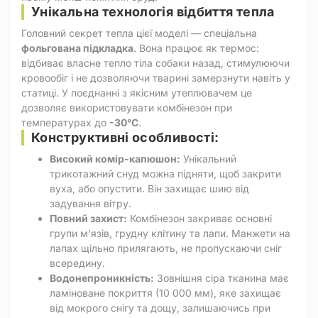
Унікальна технологія відбиття тепла
Головний секрет тепла цієї моделі — спеціальна
фольгована підкладка
. Вона працює як термос:
відбиває власне тепло тіла собаки назад, стимулюючи
кровообіг і не дозволяючи тварині замерзнути навіть у
статиці. У поєднанні з якісним утеплювачем це
дозволяє використовувати комбінезон при
температурах до
-30°C
.
Конструктивні особливості:
Високий комір-капюшон:
Унікальний
трикотажний снуд можна підняти, щоб закрити
вуха, або опустити. Він захищає шию від
задування вітру.
Повний захист:
Комбінезон закриває основні
групи м'язів, грудну клітину та лапи. Манжети на
лапах щільно прилягають, не пропускаючи сніг
всередину.
Водонепроникність:
Зовнішня сіра тканина має
ламіноване покриття (10 000 мм), яке захищає
від мокрого снігу та дощу, залишаючись при