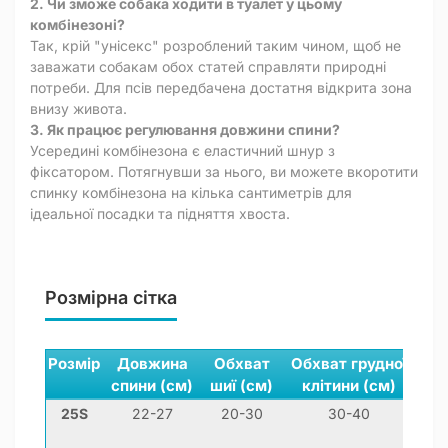
2. Чи зможе собака ходити в туалет у цьому
комбінезоні?
Так, крій "унісекс" розроблений таким чином, щоб не
заважати собакам обох статей справляти природні
потреби. Для псів передбачена достатня відкрита зона
внизу живота.
3. Як працює регулювання довжини спини?
Усередині комбінезона є еластичний шнур з
фіксатором. Потягнувши за нього, ви можете вкоротити
спинку комбінезона на кілька сантиметрів для
ідеальної посадки та підняття хвоста.
Розмірна сітка
Розмір
Довжина
Обхват
Обхват грудної
П
спини (см)
шиї (см)
клітини (см)
ла
25S
22-27
20-30
30-40