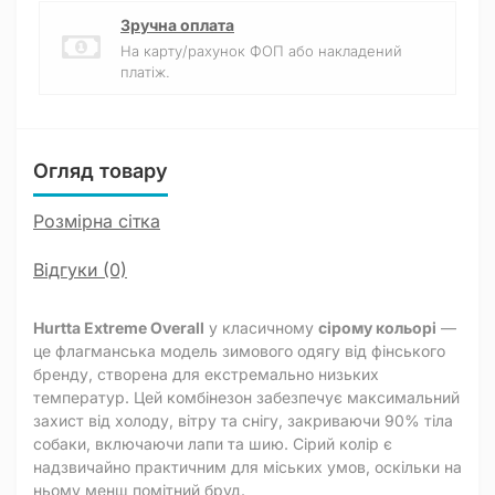
Зручна оплата
На карту/рахунок ФОП або накладений
платіж.
Огляд товару
Розмірна сітка
Відгуки (0)
Hurtta Extreme Overall
у класичному
сірому кольорі
—
це флагманська модель зимового одягу від фінського
бренду, створена для екстремально низьких
температур. Цей комбінезон забезпечує максимальний
захист від холоду, вітру та снігу, закриваючи 90% тіла
собаки, включаючи лапи та шию. Сірий колір є
надзвичайно практичним для міських умов, оскільки на
ньому менш помітний бруд.