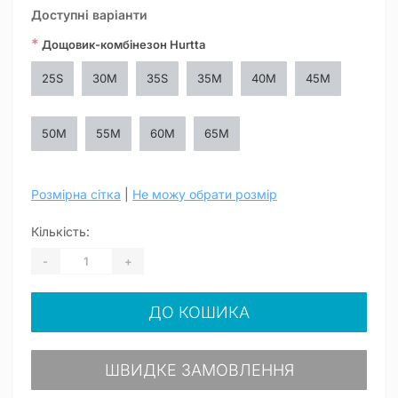
Доступні варіанти
*
Дощовик-комбінезон Hurtta
25S
30M
35S
35M
40M
45M
50M
55M
60M
65M
Розмірна сітка
|
Не можу обрати розмір
Кількість:
-
+
ДО КОШИКА
ШВИДКЕ ЗАМОВЛЕННЯ