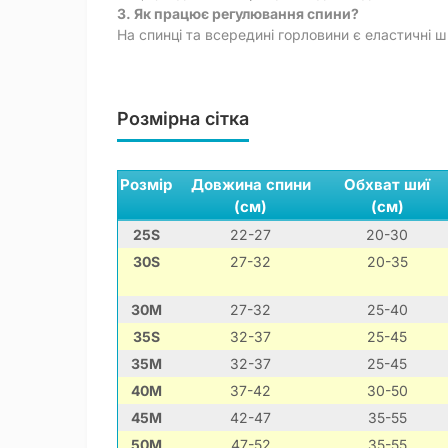
3. Як працює регулювання спини?
На спинці та всередині горловини є еластичні 
Розмірна сітка
Розмір
Довжина спини
Обхват шиї
(см)
(см)
25S
22-27
20-30
30S
27-32
20-35
30M
27-32
25-40
35S
32-37
25-45
35M
32-37
25-45
40M
37-42
30-50
45M
42-47
35-55
50M
47-52
35-55