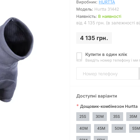
Виробник:
HURTTA
Модель:
Hurtta 31442
Наявність:
В наявності
від 4 135 грн. (в залежності в
4 135 грн.
Купити в один клік
Введіть номер телефону і ми
Доступні варіанти
*
Дощовик-комбінезон Hurtta
25S
30M
35S
35M
40M
45M
50M
55M