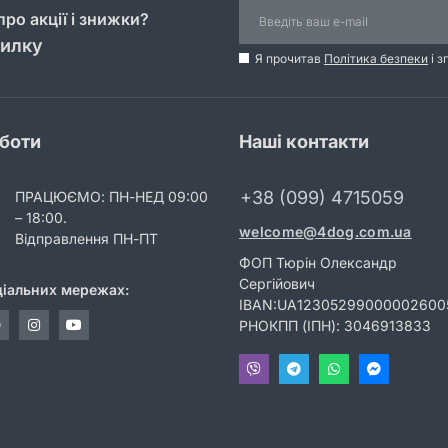
ро акції і знижки?
силку
Я прочитав
Політика безпеки
і з
оботи
Наші контакти
+38 (099) 4715059
ПРАЦЮЄМО: ПН-НЕД 09:00
– 18:00.
welcome@4dog.com.ua
Відправлення ПН-ПТ
ФОП Тюрін Олександр
Сергійович
ціальних мережах:
IBAN:UA12305299000002600
РНОКПП (ІПН): 3046913833