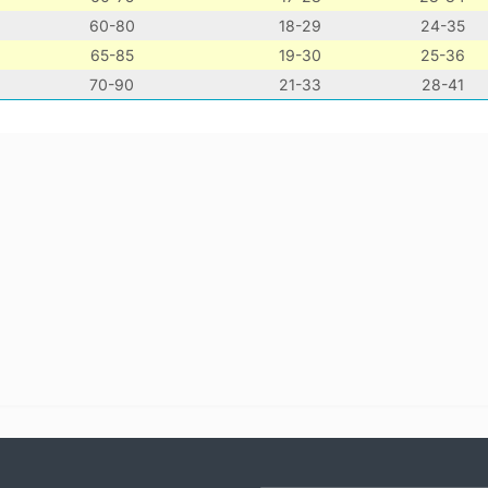
60-80
18-29
24-35
65-85
19-30
25-36
70-90
21-33
28-41