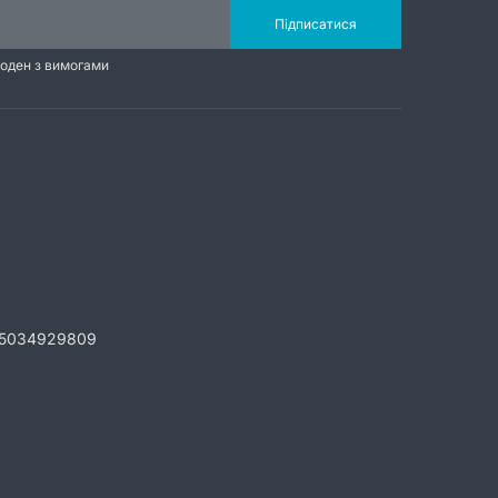
Підписатися
годен з вимогами
5034929809