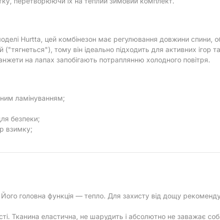
тку, перетворюючи їх на теплий зимовий комплект.
моделі Hurtta, цей комбінезон має регулювання довжини спини, об
("тягнеться"), тому він ідеально підходить для активних ігор т
нжети на лапах запобігають потраплянню холодного повітря.
ваним ламінуванням;
для безпеки;
р взимку;
м. Його головна функція — тепло. Для захисту від дощу рекомен
ті. Тканина еластична, не шарудить і абсолютно не заважає соб