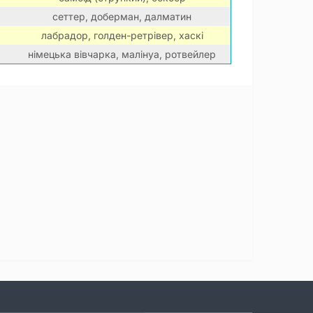
сеттер, доберман, далматин
лабрадор, голден-ретрівер, хаскі
німецька вівчарка, малінуа, ротвейлер