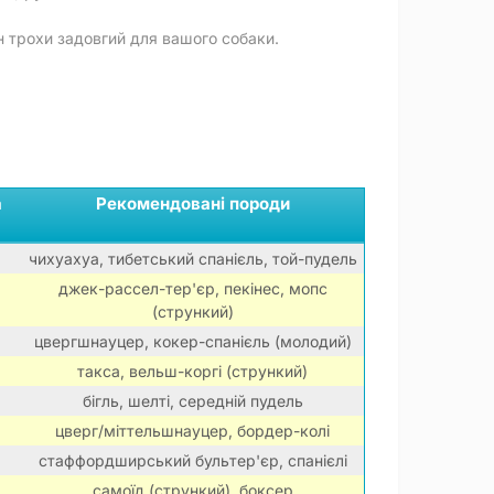
ін трохи задовгий для вашого собаки.
а
Рекомендовані породи
чихуахуа, тибетський спанієль, той-пудель
джек-рассел-тер'єр, пекінес, мопс
(стрункий)
цвергшнауцер, кокер-спанієль (молодий)
такса, вельш-коргі (стрункий)
бігль, шелті, середній пудель
цверг/міттельшнауцер, бордер-колі
стаффордширський бультер'єр, спанієлі
самоїд (стрункий), боксер