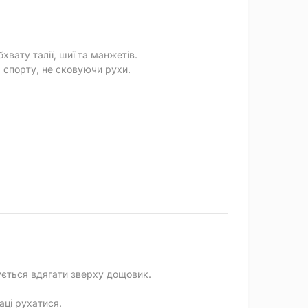
хвату талії, шиї та манжетів.
а спорту, не сковуючи рухи.
дується вдягати зверху дощовик.
аці рухатися.