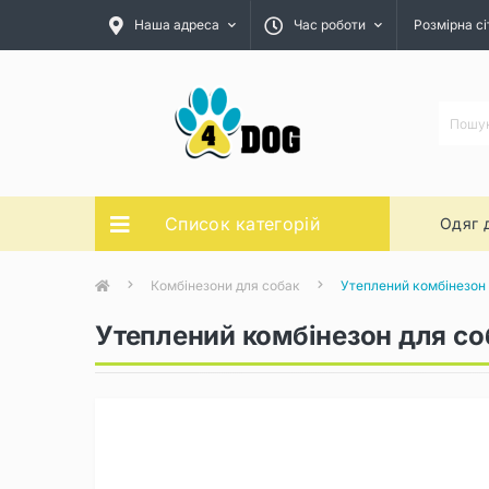
Наша адреса
Час роботи
Розмірна сі
Список категорій
Одяг 
Комбінезони для собак
Утеплений комбінезон д
Утеплений комбінезон для соб