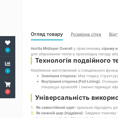
Огляд товару
Розмірна сітка
Відг
Hurtta Midlayer Overall
у практичному
сірому к
0
для збереження тепла в прохолодну погоду або
Технологія подвійного т
Комбінезон виготовлений зі спеціального функц
0
Зовнішня сторона:
Має гладку структуру,
Внутрішня сторона (Foil Lining):
Оснащен
покращує кровообіг і значно підвищує ефек
0
Універсальність викорис
Як самостійний одяг:
Ідеально підходить дл
Як нижній шар (піддівка):
Завдяки тонкому т