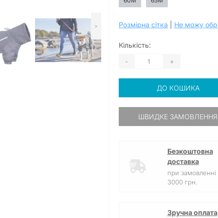
60M
65M
Розмірна сітка
|
Не можу обр
>
Кількість:
-
+
ДО КОШИКА
ШВИДКЕ ЗАМОВЛЕННЯ
Безкоштовна
доставка
при замовленні 
3000 грн.
Зручна оплата