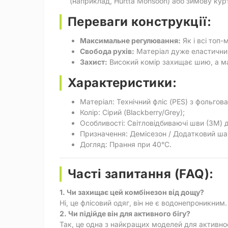
(наприклад, Hurtta Monsoon) або зимову кур
Переваги конструкції:
Максимальне регулювання:
Як і всі топ-
Свобода рухів:
Матеріал дуже еластичний 
Захист:
Високий комір захищає шию, а ма
Характеристики:
Матеріал: Технічний фліс (PES) з фольго
Колір: Сірий (Blackberry/Grey);
Особливості: Світловідбиваючі шви (3M) 
Призначення: Демісезон / Додатковий ша
Догляд: Прання при 40°C.
Часті запитання (FAQ):
1. Чи захищає цей комбінезон від дощу?
Ні, це флісовий одяг, він не є водонепроникни
2. Чи підійде він для активного бігу?
Так, це одна з найкращих моделей для активнос