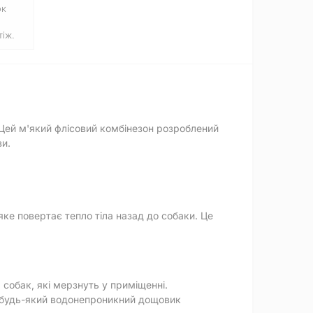
ок
іж.
Цей м'який флісовий комбінезон розроблений
зи.
яке повертає тепло тіла назад до собаки. Це
собак, які мерзнуть у приміщенні.
д будь-який водонепроникний дощовик