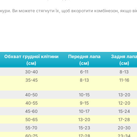
шнури. Ви можете стягнути їх, щоб вкоротити комбінезон, якщо в
Обхват грудної клітини
Передня лапа
Задня лап
(см)
(см)
(см)
30-40
6-11
8-13
35-45
8-13
11-16
40-50
10-15
13-20
40-55
9-15
12-20
45-60
10-17
15-24
50-65
13-20
17-28
55-70
15-23
20-30
60-75
17-28
23-34