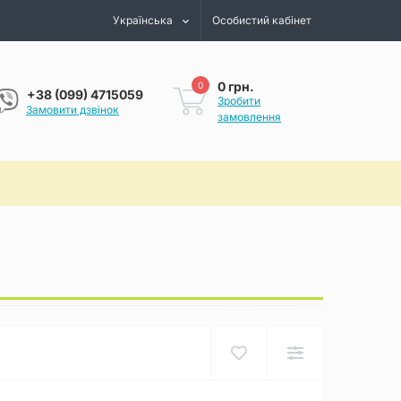
Українська
Особистий кабінет
0 грн.
0
+38 (099) 4715059
Зробити
Замовити дзвінок
замовлення