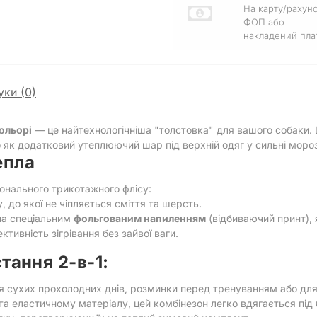
На карту/рахун
ФОП або
накладений плат
уки (0)
ольорі
— це найтехнологічніша "толстовка" для вашого собаки. 
 як додатковий утеплюючий шар під верхній одяг у сильні моро
епла
іонального трикотажного флісу:
 до якої не чіпляється сміття та шерсть.
а спеціальним
фольгованим напиленням
(відбиваючий принт), 
тивність зігрівання без зайвої ваги.
тання 2-в-1:
я сухих прохолодних днів, розминки перед тренуванням або для 
а еластичному матеріалу, цей комбінезон легко вдягається пі