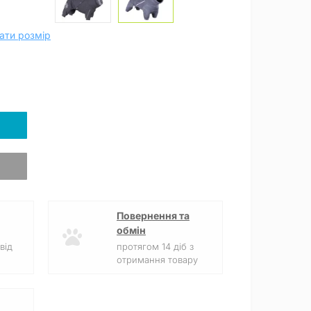
ати розмір
Повернення та
обмін
від
протягом 14 діб з
отримання товару