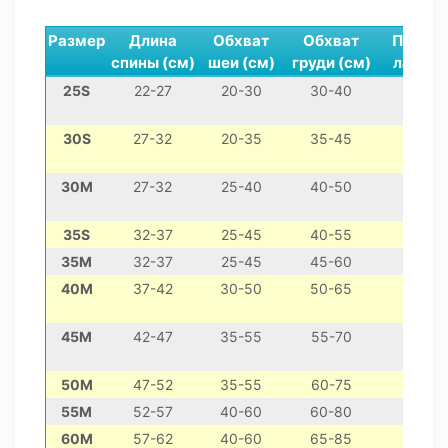
Размер
Длина
Обхват
Обхват
Передн
спины (см)
шеи (см)
груди (см)
лапа (
25S
22-27
20-30
30-40
6-11
30S
27-32
20-35
35-45
8-13
30M
27-32
25-40
40-50
10-15
35S
32-37
25-45
40-55
9-15
35M
32-37
25-45
45-60
10-17
40M
37-42
30-50
50-65
13-2
45M
42-47
35-55
55-70
15-2
50M
47-52
35-55
60-75
17-28
55M
52-57
40-60
60-80
18-2
60M
57-62
40-60
65-85
19-3