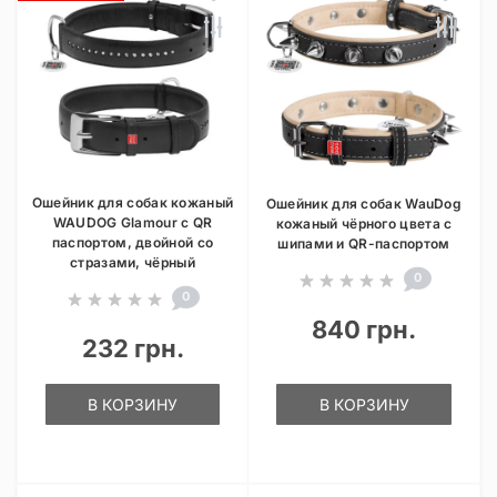
Ошейник для собак кожаный
Ошейник для собак WauDog
WAUDOG Glamour с QR
кожаный чёрного цвета с
паспортом, двойной со
шипами и QR-паспортом
стразами, чёрный
0
0
840 грн.
232 грн.
В КОРЗИНУ
В КОРЗИНУ