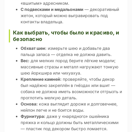
«вшитым» адресником.
С подвесками и медальонами
— декоративный
жетон, который можно выгравировать под
контакты владельца.
Как выбрать, чтобы было и красиво, и
безопасно
Обхват шеи:
измерьте шею и добавьте два
пальца запаса — отделка не должна давить.
Вес:
для мелких пород берите лёгкие модели;
массивные стразы и металл нагружают тонкую
шею йоркшира или чихуахуа.
Крепление камней:
проверяйте, чтобы декор
был надёжно закреплён в гнёздах или вшит —
собака не должна иметь возможности отгрызть и
проглотить мелкую деталь.
Основа:
кожа выглядит дороже и долговечнее,
нейлон легче и не боится воды.
Фурнитура:
даже у «нарядного» ошейника
пряжка и кольцо должны быть металлическими
— пластик под декором быстро ломается.