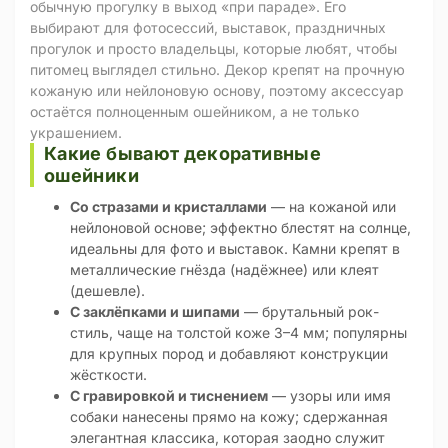
обычную прогулку в выход «при параде». Его
выбирают для фотосессий, выставок, праздничных
прогулок и просто владельцы, которые любят, чтобы
питомец выглядел стильно. Декор крепят на прочную
кожаную или нейлоновую основу, поэтому аксессуар
остаётся полноценным ошейником, а не только
украшением.
Какие бывают декоративные
ошейники
Со стразами и кристаллами
— на кожаной или
нейлоновой основе; эффектно блестят на солнце,
идеальны для фото и выставок. Камни крепят в
металлические гнёзда (надёжнее) или клеят
(дешевле).
С заклёпками и шипами
— брутальный рок-
стиль, чаще на толстой коже 3–4 мм; популярны
для крупных пород и добавляют конструкции
жёсткости.
С гравировкой и тиснением
— узоры или имя
собаки нанесены прямо на кожу; сдержанная
элегантная классика, которая заодно служит