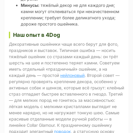
Минусы:
тяжёлый декор не для каждого дня;
камни могут отклеиваться при некачественном
креплении; требует более деликатного ухода;
дороже простого ошейника.
Наш опыт в 4Dog
Декоративные ошейники чаще всего берут для фото,
праздников и выставок. Типичная ошибка — носить
тяжёлый ошейник со стразами каждый день: он трёт
шерсть на шее и постепенно теряет камни. Советуем
иметь отдельный «праздничный» ошейник, а на
каждый день — простой
нейлоновый
. Второй совет —
регулярно проверять крепление декора, особенно у
активных собак и щенков, которые всё грызут: клеёный
страз отпадает быстрее вставленного в гнездо. Третий
— для мелких пород не гонитесь за массивностью:
лёгкая модель с мелкими кристаллами выглядит не
менее нарядно, но не нагружает тонкую шею. Самые
красивые отделанные модели ручной работы — в
линейке Collar Glamour. К праздничному ошейнику
подходит элегантный
поводок
, а статусную основу