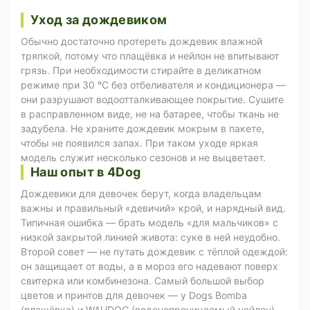
Уход за дождевиком
Обычно достаточно протереть дождевик влажной
тряпкой, потому что плащёвка и нейлон не впитывают
грязь. При необходимости стирайте в деликатном
режиме при 30 °C без отбеливателя и кондиционера —
они разрушают водоотталкивающее покрытие. Сушите
в расправленном виде, не на батарее, чтобы ткань не
задубела. Не храните дождевик мокрым в пакете,
чтобы не появился запах. При таком уходе яркая
модель служит несколько сезонов и не выцветает.
Наш опыт в 4Dog
Дождевики для девочек берут, когда владельцам
важны и правильный «девичий» крой, и нарядный вид.
Типичная ошибка — брать модель «для мальчиков» с
низкой закрытой линией живота: суке в ней неудобно.
Второй совет — не путать дождевик с тёплой одеждой:
он защищает от воды, а в мороз его надевают поверх
свитерка или комбинезона. Самый большой выбор
цветов и принтов для девочек — у Dogs Bomba
(плащёвка) и WAUDOG (водонепроницаемый нейлон).