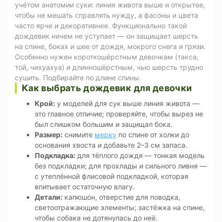
учётом анатомии суки: линия живота выше и открытее,
чтобы не мешать справлять нужду, а фасоны и цвета
часто ярче и декоративнее. Функционально такой
дождевик ничем не уступает — он защищает шерсть
на спине, боках и шее от дождя, мокрого снега и грязи.
Особенно нужен короткошёрстным девочкам (такса,
той, чихуахуа) и длинношёрстным, чью шерсть трудно
сушить. Подбирайте по длине спины.
Как выбрать дождевик для девочки
Крой:
у моделей для сук выше линия живота —
это главное отличие; проверяйте, чтобы вырез не
был слишком большим и защищал бока.
Размер:
снимите
мерку
по спине от холки до
основания хвоста и добавьте 2–3 см запаса.
Подкладка:
для тёплого дождя — тонкая модель
без подкладки; для прохлады и сильного ливня —
с утеплённой флисовой подкладкой, которая
впитывает остаточную влагу.
Детали:
капюшон, отверстие для поводка,
светоотражающие элементы; застёжка на спине,
чтобы собака не дотянулась до неё.