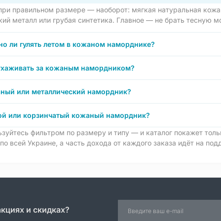
 при правильном размере — наоборот: мягкая натуральная кожа
ий металл или грубая синтетика. Главное — не брать тесную мо
о ли гулять летом в кожаном наморднике?
ухаживать за кожаным намордником?
ный или металлический намордник?
ой или корзинчатый кожаный намордник?
ьзуйтесь фильтром по размеру и типу — и каталог покажет тол
по всей Украине, а часть дохода от каждого заказа идёт на по
акциях и скидках?