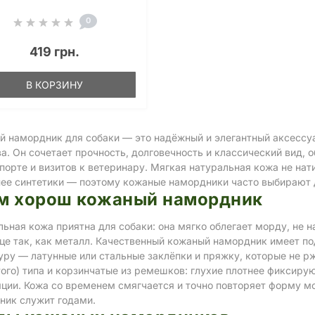
0
419 грн.
В КОРЗИНУ
й намордник для собаки — это надёжный и элегантный аксессуа
а. Он сочетает прочность, долговечность и классический вид, 
порте и визитов к ветеринару. Мягкая натуральная кожа не нат
нее синтетики — поэтому кожаные намордники часто выбирают 
м хорош кожаный намордник
ьная кожа приятна для собаки: она мягко облегает морду, не 
нце так, как металл. Качественный кожаный намордник имеет 
уру — латунные или стальные заклёпки и пряжку, которые не 
того) типа и корзинчатые из ремешков: глухие плотнее фиксир
яции. Кожа со временем смягчается и точно повторяет форму м
ник служит годами.