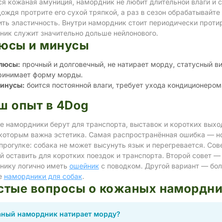
ся кожаная амуниция, намордник не любит длительной влаги и с
ождя протрите его сухой тряпкой, а раз в сезон обрабатывайт
ть эластичность. Внутри намордник стоит периодически протир
ник служит значительно дольше нейлонового.
юсы и минусы
люсы:
прочный и долговечный, не натирает морду, статусный ви
ринимает форму морды.
инусы:
боится постоянной влаги, требует ухода кондиционером
ш опыт в 4Dog
е намордники берут для транспорта, выставок и коротких выхо
 которым важна эстетика. Самая распространённая ошибка — н
прогулке: собака не может высунуть язык и перегревается. Со
 оставить для коротких поездок и транспорта. Второй совет — 
нику логично иметь
ошейник
с поводком. Другой вариант — бол
е
намордники для собак
.
стые вопросы о кожаных намордн
ный намордник натирает морду?