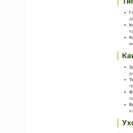
Ти
Г
д
К
п
К
м
Ка
З
д
Т
п
Ф
п
В
к
Ух