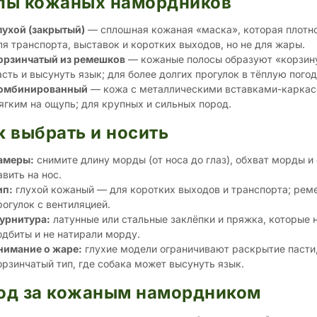
пы кожаных намордников
лухой (закрытый)
— сплошная кожаная «маска», которая плотно
ля транспорта, выставок и коротких выходов, но не для жары.
орзинчатый из ремешков
— кожаные полосы образуют «корзину
асть и высунуть язык; для более долгих прогулок в тёплую погод
омбинированный
— кожа с металлическими вставками-каркасо
ягким на ощупь; для крупных и сильных пород.
к выбрать и носить
амеры:
снимите длину морды (от носа до глаз), обхват морды и
авить на нос.
ип:
глухой кожаный — для коротких выходов и транспорта; рем
рогулок с вентиляцией.
урнитура:
латунные или стальные заклёпки и пряжка, которые 
одбиты и не натирали морду.
нимание о жаре:
глухие модели ограничивают раскрытие пасти,
орзинчатый тип, где собака может высунуть язык.
од за кожаным намордником