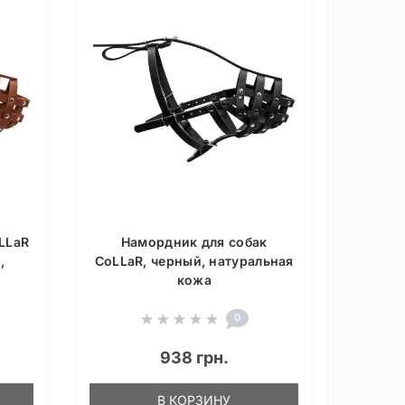
LLaR
Намордник для собак
,
CoLLaR, черный, натуральная
кожа
0
938 грн.
В КОРЗИНУ