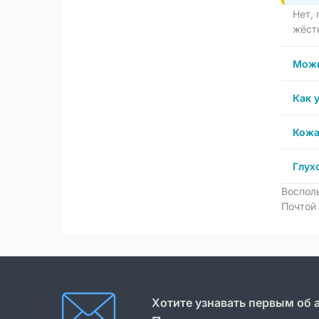
Нет,
жёстк
Можн
Как 
Кожа
Глух
Воспол
Почтой 
Хотите узнавать первым об 