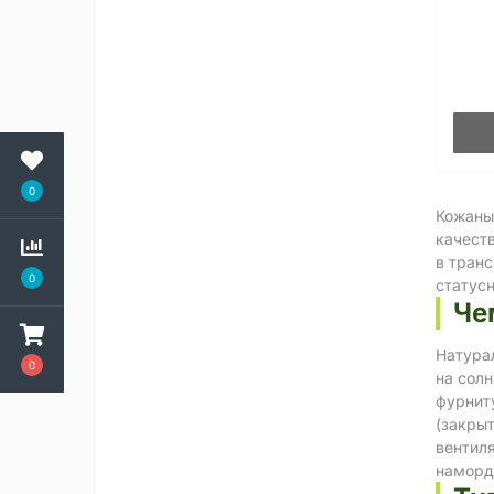
0
Кожаны
качеств
в транс
0
статус
Че
Натурал
0
на сол
фурнит
(закры
вентил
наморд