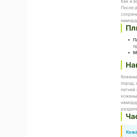
Как и в
После д
сохрани
наморд
Пл
П
п
М
На
Кожаны
пород,
летней 
кожаный
наморд
раздел
Ча
Кожа