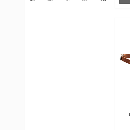
419
549
679
808
938