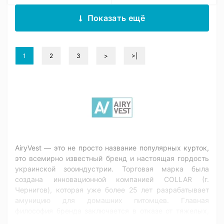
Показать ещё
1
2
3
>
>|
AiryVest — это не просто название популярных курток,
это всемирно известный бренд и настоящая гордость
украинской зооиндустрии. Торговая марка была
создана инновационной компанией COLLAR (г.
Чернигов), которая уже более 25 лет разрабатывает
амуницию для домашних питомцев. Главная
философия бренда заключается в отказе от тяжелых,
неудобных материалов в пользу невесомости и