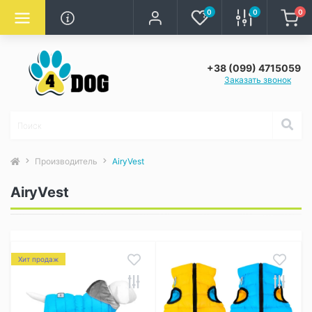
0
0
0
+38 (099) 4715059
Заказать звонок
Производитель
AiryVest
AiryVest
Хит продаж