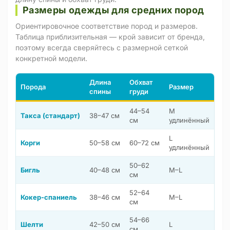
Размеры одежды для средних пород
Ориентировочное соответствие пород и размеров.
Таблица приблизительная — крой зависит от бренда,
поэтому всегда сверяйтесь с размерной сеткой
конкретной модели.
Длина
Обхват
Порода
Размер
спины
груди
44–54
M
Такса (стандарт)
38–47 см
см
удлинённый
L
Корги
50–58 см
60–72 см
удлинённый
50–62
Бигль
40–48 см
M–L
см
52–64
Кокер-спаниель
38–46 см
M–L
см
54–66
Шелти
42–50 см
L
см