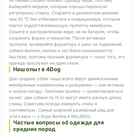
Активные собаки пачкают одежду чаще, поэтому
выбирайте модели, которые хорошо переносят
регулярную стирку. Стирайте в деликатном режиме
при 30 °C без отбеливателя и кондиционера, которые
портят водоотталкивающую пропитку мембраны.
Сушите в расправленном виде, не на батарее, чтобы
сохранить форму и покрытие. После активных
прогулок проверяйте фурнитуру и швы: на подвижной
собаке молнии, кнопки и застёжки изнашиваются
быстрее, поэтому прочная фурнитура — залог того, что
одежда прослужит не один сезон.
Наш опыт в 4Dog
Для средних собак чаще всего берут демисезонные
мембранные комбинезоны и дождевики — они активны
в любую погоду. Типичная ошибка — ориентироваться
на вес: две собаки по 15 кг могут иметь разную длину
спины. Советуем всегда измерять спину в
сантиметрах. Самый широкий размерный ряд для
этого веса — у Dogs Bomba и WAUDOG.
Частые вопросы об одежде для
средних пород