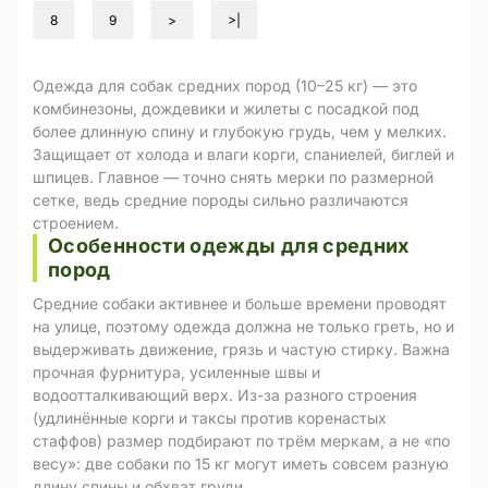
8
9
>
>|
Одежда для собак средних пород (10–25 кг) — это
комбинезоны, дождевики и жилеты с посадкой под
более длинную спину и глубокую грудь, чем у мелких.
Защищает от холода и влаги корги, спаниелей, биглей и
шпицев. Главное — точно снять мерки по размерной
сетке, ведь средние породы сильно различаются
строением.
Особенности одежды для средних
пород
Средние собаки активнее и больше времени проводят
на улице, поэтому одежда должна не только греть, но и
выдерживать движение, грязь и частую стирку. Важна
прочная фурнитура, усиленные швы и
водоотталкивающий верх. Из-за разного строения
(удлинённые корги и таксы против коренастых
стаффов) размер подбирают по трём меркам, а не «по
весу»: две собаки по 15 кг могут иметь совсем разную
длину спины и обхват груди.