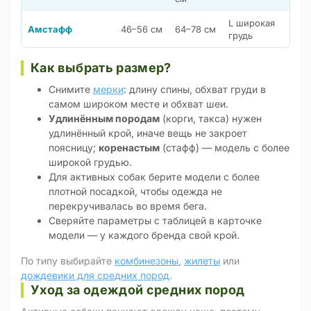
L широкая
Амстафф
46–56 см
64–78 см
грудь
Как выбрать размер?
Снимите
мерки
: длину спины, обхват груди в
самом широком месте и обхват шеи.
Удлинённым породам
(корги, такса) нужен
удлинённый крой, иначе вещь не закроет
поясницу;
коренастым
(стафф) — модель с более
широкой грудью.
Для активных собак берите модели с более
плотной посадкой, чтобы одежда не
перекручивалась во время бега.
Сверяйте параметры с таблицей в карточке
модели — у каждого бренда свой крой.
По типу выбирайте
комбинезоны
,
жилеты
или
дождевики для средних пород
.
Уход за одеждой средних пород