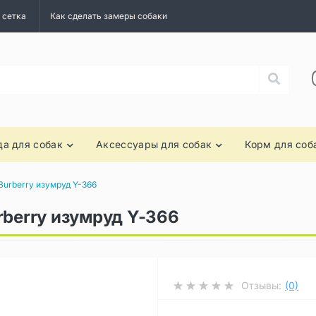
 сетка
Как сделать замеры собаки
а для собак
Аксессуары для собак
Корм для соб
Burberry изумруд Y-366
rberry изумруд Y-366
Отзывы:
(0)