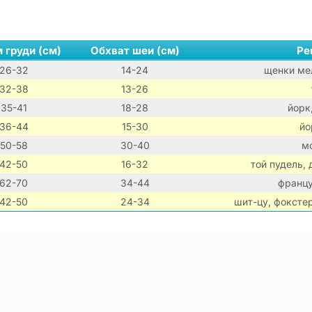
 груди (см)
Обхват шеи (см)
Ре
26-32
14-24
щенки мел
32-38
13-26
35-41
18-28
йорк
36-44
15-30
йо
50-58
30-40
мо
42-50
16-32
той пудель,
62-70
34-44
францу
42-50
24-34
шит-цу, фоксте