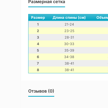
Размерная сетка
Размер
Длина спины (см)
Объем
1
21-24
2
23-25
3
28-31
4
30-33
5
35-39
6
34-38
7
38-41
8
38-41
Отзывов (0)