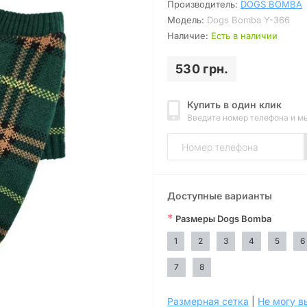
Производитель:
DOGS BOMBA
Модель:
Dogs Bomba Y-366
Наличие:
Есть в наличии
530 грн.
Купить в один клик
Введите номер телефона и м
Доступные варианты
*
Размеры Dogs Bomba
1
2
3
4
5
6
7
8
Размерная сетка
|
Не могу в