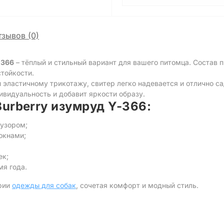
тзывов (0)
-366
– тёплый и стильный вариант для вашего питомца. Состав
стойкости.
 эластичному трикотажу, свитер легко надевается и отлично са
ивидуальность и добавит яркости образу.
urberry изумруд Y-366:
узором;
окнами;
ек;
мя года.
ории
одежды для собак
, сочетая комфорт и модный стиль.