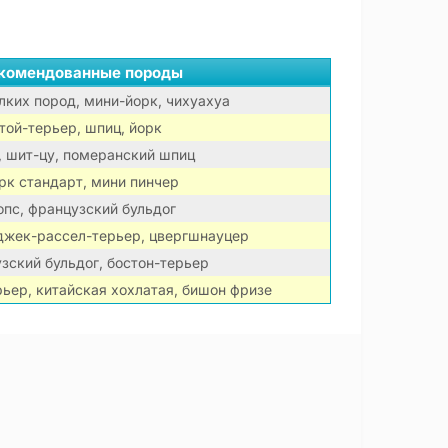
комендованные породы
ких пород, мини-йорк, чихуахуа
той-терьер, шпиц, йорк
, шит-цу, померанский шпиц
рк стандарт, мини пинчер
пс, французский бульдог
 джек-рассел-терьер, цвергшнауцер
зский бульдог, бостон-терьер
рьер, китайская хохлатая, бишон фризе