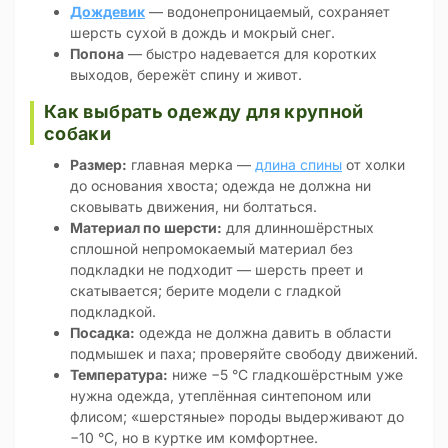
Дождевик
— водонепроницаемый, сохраняет
шерсть сухой в дождь и мокрый снег.
Попона
— быстро надевается для коротких
выходов, бережёт спину и живот.
Как выбрать одежду для крупной
собаки
Размер:
главная мерка —
длина спины
от холки
до основания хвоста; одежда не должна ни
сковывать движения, ни болтаться.
Материал по шерсти:
для длинношёрстных
сплошной непромокаемый материал без
подкладки не подходит — шерсть преет и
скатывается; берите модели с гладкой
подкладкой.
Посадка:
одежда не должна давить в области
подмышек и паха; проверяйте свободу движений.
Температура:
ниже −5 °C гладкошёрстным уже
нужна одежда, утеплённая синтепоном или
флисом; «шерстяные» породы выдерживают до
−10 °C, но в куртке им комфортнее.