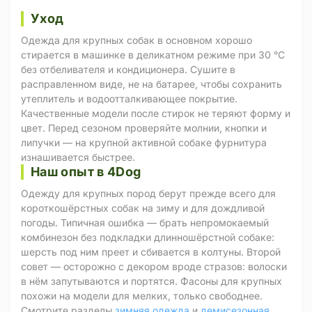
Уход
Одежда для крупных собак в основном хорошо
стирается в машинке в деликатном режиме при 30 °C
без отбеливателя и кондиционера. Сушите в
расправленном виде, не на батарее, чтобы сохранить
утеплитель и водоотталкивающее покрытие.
Качественные модели после стирок не теряют форму и
цвет. Перед сезоном проверяйте молнии, кнопки и
липучки — на крупной активной собаке фурнитура
изнашивается быстрее.
Наш опыт в 4Dog
Одежду для крупных пород берут прежде всего для
короткошёрстных собак на зиму и для дождливой
погоды. Типичная ошибка — брать непромокаемый
комбинезон без подкладки длинношёрстной собаке:
шерсть под ним преет и сбивается в колтуны. Второй
совет — осторожно с декором вроде стразов: волоски
в нём запутываются и портятся. Фасоны для крупных
похожи на модели для мелких, только свободнее.
Смотрите разделы
зимняя одежда
и
демисезонная