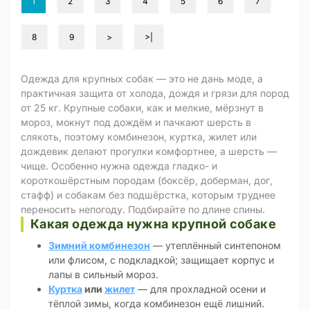
1
2
3
4
5
6
7
8
9
>
>|
Одежда для крупных собак — это не дань моде, а
практичная защита от холода, дождя и грязи для пород
от 25 кг. Крупные собаки, как и мелкие, мёрзнут в
мороз, мокнут под дождём и пачкают шерсть в
слякоть, поэтому комбинезон, куртка, жилет или
дождевик делают прогулки комфортнее, а шерсть —
чище. Особенно нужна одежда гладко- и
короткошёрстным породам (боксёр, доберман, дог,
стафф) и собакам без подшёрстка, которым труднее
переносить непогоду. Подбирайте по длине спины.
Какая одежда нужна крупной собаке
Зимний комбинезон
— утеплённый синтепоном
или флисом, с подкладкой; защищает корпус и
лапы в сильный мороз.
Куртка
или
жилет
— для прохладной осени и
тёплой зимы, когда комбинезон ещё лишний.