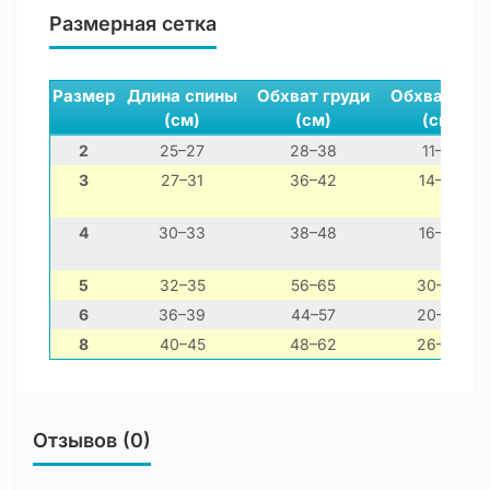
Размерная сетка
Размер
Длина спины
Обхват груди
Обхват шеи
(см)
(см)
(см)
2
25–27
28–38
11–21
3
27–31
36–42
14–24
4
30–33
38–48
16–26
5
32–35
56–65
30–40
6
36–39
44–57
20–30
8
40–45
48–62
26–36
Отзывов (0)