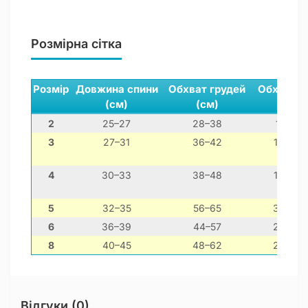
Розмірна сітка
Розмір
Довжина спини
Обхват грудей
Обхват ш
(см)
(см)
(см)
2
25–27
28–38
11–21
3
27–31
36–42
14–24
4
30–33
38–48
16–26
5
32–35
56–65
30–40
6
36–39
44–57
20–30
8
40–45
48–62
26–36
Відгуки (0)