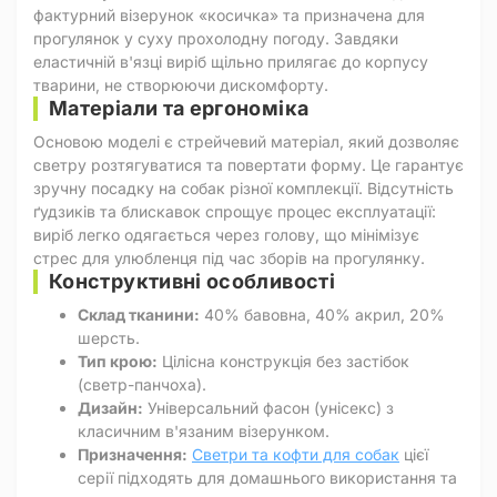
фактурний візерунок «косичка» та призначена для
прогулянок у суху прохолодну погоду. Завдяки
еластичній в'язці виріб щільно прилягає до корпусу
тварини, не створюючи дискомфорту.
Матеріали та ергономіка
Основою моделі є стрейчевий матеріал, який дозволяє
светру розтягуватися та повертати форму. Це гарантує
зручну посадку на собак різної комплекції. Відсутність
ґудзиків та блискавок спрощує процес експлуатації:
виріб легко одягається через голову, що мінімізує
стрес для улюбленця під час зборів на прогулянку.
Конструктивні особливості
Склад тканини:
40% бавовна, 40% акрил, 20%
шерсть.
Тип крою:
Цілісна конструкція без застібок
(светр-панчоха).
Дизайн:
Універсальний фасон (унісекс) з
класичним в'язаним візерунком.
Призначення:
Светри та кофти для собак
цієї
серії підходять для домашнього використання та