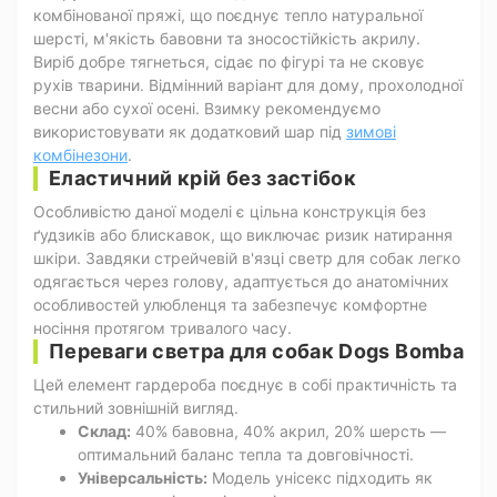
комбінованої пряжі, що поєднує тепло натуральної
шерсті, м'якість бавовни та зносостійкість акрилу.
Виріб добре тягнеться, сідає по фігурі та не сковує
рухів тварини. Відмінний варіант для дому, прохолодної
весни або сухої осені. Взимку рекомендуємо
використовувати як додатковий шар під
зимові
комбінезони
.
Еластичний крій без застібок
Особливістю даної моделі є цільна конструкція без
ґудзиків або блискавок, що виключає ризик натирання
шкіри. Завдяки стрейчевій в'язці светр для собак легко
одягається через голову, адаптується до анатомічних
особливостей улюбленця та забезпечує комфортне
носіння протягом тривалого часу.
Переваги светра для собак Dogs Bomba
Цей елемент гардероба поєднує в собі практичність та
стильний зовнішній вигляд.
Склад:
40% бавовна, 40% акрил, 20% шерсть —
оптимальний баланс тепла та довговічності.
Універсальність:
Модель унісекс підходить як