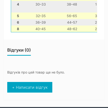
4
30–33
38–48
16–26
5
32–35
56–65
30–40
6
36–39
44–57
20–30
8
40–45
48–62
26–36
Відгуки (0)
Відгуків про цей товар ще не було.
+ Написати відгук