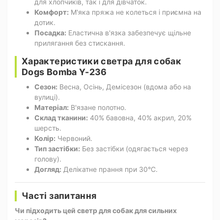
для хлопчиків, так і для дівчаток.
Комфорт:
М'яка пряжа не колеться і приємна на
дотик.
Посадка:
Еластична в'язка забезпечує щільне
прилягання без стискання.
Характеристики светра для собак
Dogs Bomba Y-236
Сезон:
Весна, Осінь, Демісезон (вдома або на
вулиці).
Матеріал:
В'язане полотно.
Склад тканини:
40% бавовна, 40% акрил, 20%
шерсть.
Колір:
Червоний.
Тип застібки:
Без застібки (одягається через
голову).
Догляд:
Делікатне прання при 30°C.
Часті запитання
Чи підходить цей светр для собак для сильних