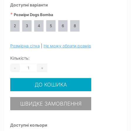
Доступні варіанти
*
Розміри Dogs Bomba
2
3
4
5
6
8
Розмірна сітка
|
Не можу обрати розмір
Кількість:
-
+
ДО КОШИКА
ШВИДКЕ ЗАМОВЛЕННЯ
Доступні кольори