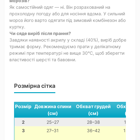
морозів?
Як самостійний одяг — ні. Він розрахований на
прохолодну погоду або для носіння вдома. У сильний
мороз його варто одягати під зимовий комбінезон або
куртку.
Чи сяде виріб після прання?
Завдяки наявності акрилу у складі (40%), виріб добре
тримає форму. Рекомендуємо прати у делікатному
режимі при температурі не вище 30°C, щоб зберегти
властивості шерсті та бавовни.
Розмірна сітка
Розмір
Довжина спини
Обхват грудей
Обхват ш
(см)
(см)
(см)
2
25–27
28–38
11–21
3
27–31
36–42
14–24