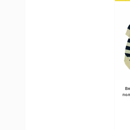
Вя
пол