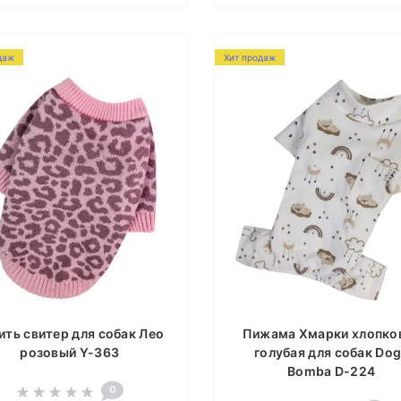
даж
Хит продаж
ить свитер для собак Лео
Пижама Хмарки хлопко
розовый Y-363
голубая для собак Do
Bomba D-224
0