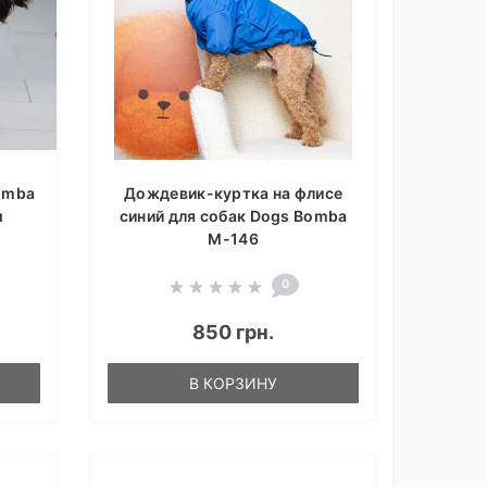
omba
Дождевик-куртка на флисе
м
синий для собак Dogs Bomba
M-146
0
850 грн.
В КОРЗИНУ