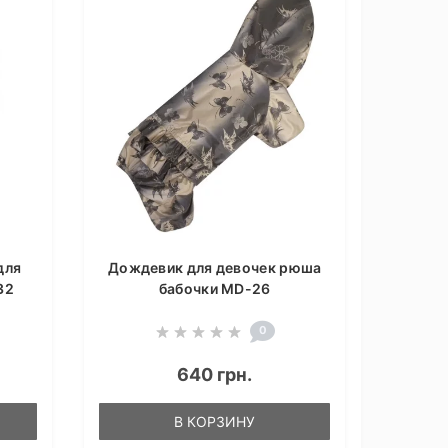
для
Дождевик для девочек рюша
32
бабочки MD-26
0
640 грн.
В КОРЗИНУ