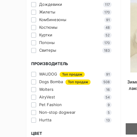
Дождевики
117
Жилеты
170
Комбинезоны
91
Костюмы
48
Куртки
52
Попоны
170
Свитеры
183
ПРОИЗВОДИТЕЛЬ
WAUDOG
Топ продаж
91
Зим
Dogs Bomba
Топ продаж
508
лак
Wolters
16
AiryVest
54
Pet Fashion
9
Non-stop dogwear
5
Hurtta
13
ЦВЕТ