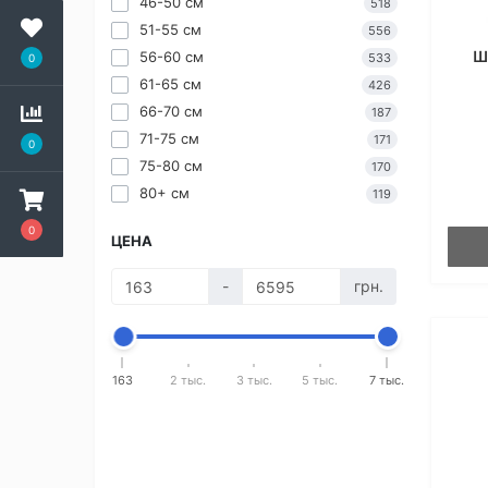
46-50 см
518
51-55 см
556
Ш
56-60 см
533
0
61-65 см
426
66-70 см
187
71-75 см
171
0
75-80 см
170
80+ см
119
0
ЦЕНА
-
грн.
163
2 тыс.
3 тыс.
5 тыс.
7 тыс.