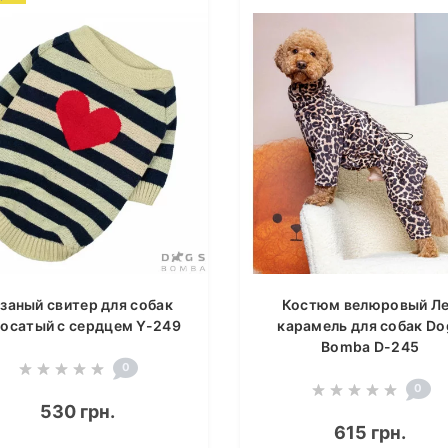
заный свитер для собак
Костюм велюровый Л
осатый с сердцем Y-249
карамель для собак Do
Bomba D-245
0
0
530 грн.
615 грн.