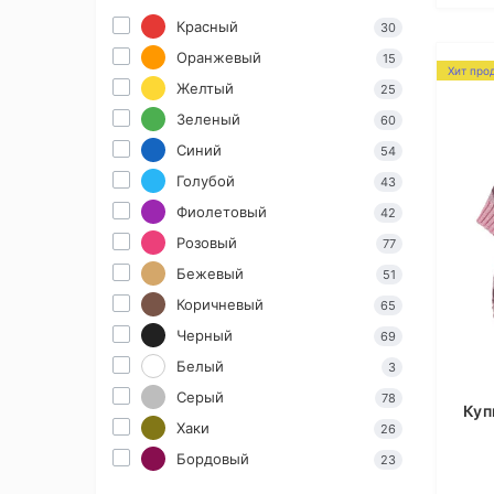
Красный
30
Оранжевый
15
Хит про
Желтый
25
Зеленый
60
Синий
54
Голубой
43
Фиолетовый
42
Розовый
77
Бежевый
51
Коричневый
65
Черный
69
Белый
3
Серый
78
Куп
Хаки
26
Бордовый
23