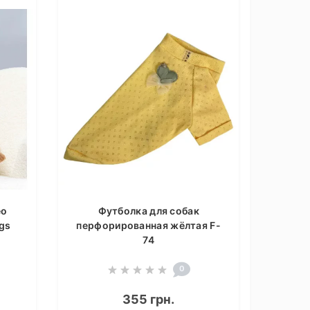
ео
Футболка для собак
gs
перфорированная жёлтая F-
74
0
355 грн.