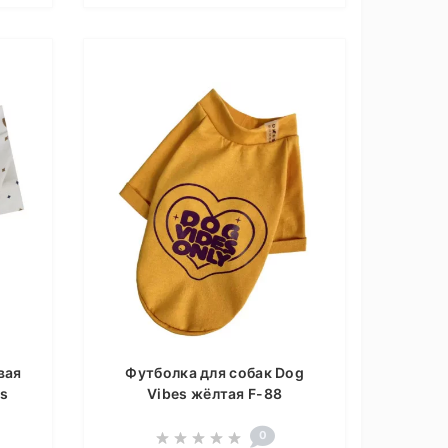
вая
Футболка для собак Dog
gs
Vibes жёлтая F-88
0