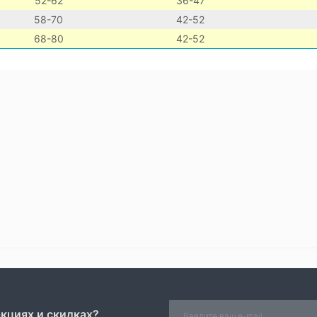
52-62
36-47
58-70
42-52
68-80
42-52
акциях и скидках?