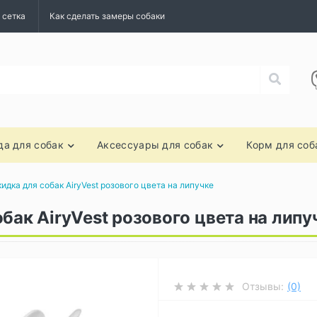
 сетка
Как сделать замеры собаки
а для собак
Аксессуары для собак
Корм для соб
идка для собак AiryVest розового цвета на липучке
бак AiryVest розового цвета на липу
Отзывы:
(0)