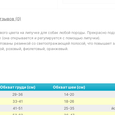
тзывов (0)
вого цвета на липучке для собак любой породы. Прекрасно подх
у (она открывается и регулируется с помощью липучки).
нтованы резинкой со светоотражающей полосой, что повышает з
бой, розовый, фиолетовый, оранжевый.
Обхват груди (см)
Обхват шеи (см)
29-36
14-20
33-41
18-26
41-51
25-35
й