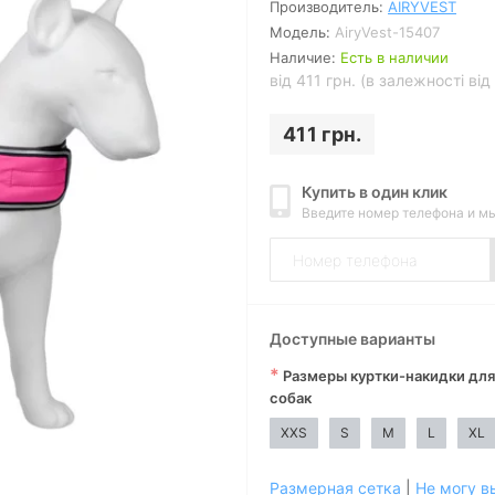
Производитель:
AIRYVEST
Модель:
AiryVest-15407
Наличие:
Есть в наличии
від 411 грн. (в залежності від
411 грн.
Купить в один клик
Введите номер телефона и м
Доступные варианты
*
Размеры куртки-накидки для
собак
XXS
S
M
L
XL
Размерная сетка
|
Не могу в