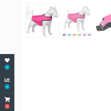
<
0
0
0