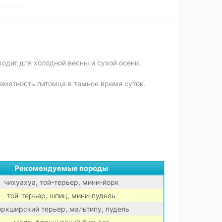
одит для холодной весны и сухой осени.
аметность питомца в темное время суток.
Рекомендуемые породы
чихуахуа, той-терьер, мини-йорк
той-терьер, шпиц, мини-пудель
оркширский терьер, мальтипу, пудель