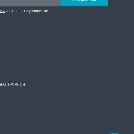
сти
и согласен с условиями
5034929809