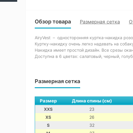
Обзор товара
Размерная сетка
О
AiryVest – односторонняя куртка-накидка розо
Куртку-накидку очень легко надевать на собак
Накидка имеет простой дизайн. Все срезы ока
Доступна в 6 цветах: салатовый, черный, голу
Размерная сетка
Размер
Длина спины (см)
XXS
23
XS
26
S
32