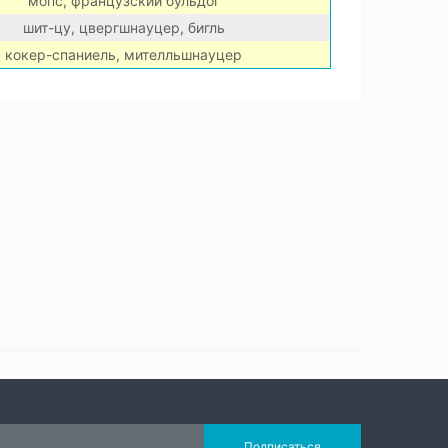
мопс, французский бульдог
шит-цу, цвергшнауцер, бигль
кокер-спаниель, мителльшнауцер
Подписаться