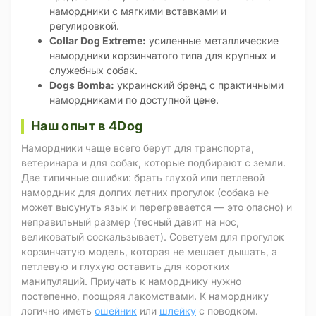
намордники с мягкими вставками и
регулировкой.
Collar Dog Extreme:
усиленные металлические
намордники корзинчатого типа для крупных и
служебных собак.
Dogs Bomba:
украинский бренд с практичными
намордниками по доступной цене.
Наш опыт в 4Dog
Намордники чаще всего берут для транспорта,
ветеринара и для собак, которые подбирают с земли.
Две типичные ошибки: брать глухой или петлевой
намордник для долгих летних прогулок (собака не
может высунуть язык и перегревается — это опасно) и
неправильный размер (тесный давит на нос,
великоватый соскальзывает). Советуем для прогулок
корзинчатую модель, которая не мешает дышать, а
петлевую и глухую оставить для коротких
манипуляций. Приучать к наморднику нужно
постепенно, поощряя лакомствами. К наморднику
логично иметь
ошейник
или
шлейку
с поводком.