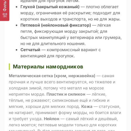
Фильтр
идеален для прогулок летом.
Глухой (закрытый кожаный)
— плотно облегает
морду, ограничивая её раскрытие; подходит для
коротких выходов и транспорта, но не для жары.
Петлевой (нейлоновый фиксатор)
— лёгкая
петля, фиксирующая морду закрытой; для
быстрых манипуляций у ветеринара или грумера,
но не для длительного ношения.
Сетчатый
— компромиссный вариант с
вентиляцией для прогулок.
Материалы намордников
Металлическая сетка (хром, нержавейка)
— самая
прочная и лучше всего вентилируется, но тяжелее и
холодная зимой, потому что металл на морозе
неприятен морде.
Пластик и силикон
— лёгкие,
тёплые, не ржавеют; силиконовые ещё и гибкие и
мягкие, хороши для мелких пород.
Кожа
— статусная,
не натирает, принимает форму морды, но боится влаги
и требует ухода.
Нейлон
— самый лёгкий и дешёвый,
легко моется; петлевые модели только для коротких
манипуляций. Выбор материала зависит от того, как