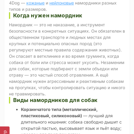
4Dog —
кожаные
и
нейлоновые
намордники разных
типов и размеров.
Когда нужен намордник
Намордник — это не наказание, а инструмент
безопасности в конкретных ситуациях. Он обязателен в
общественном транспорте и людных местах для
крупных и потенциально опасных пород (это
регулируют местные правила содержания животных).
Он спасает в ветклинике и во время груминга, когда
собака от боли или стресса может укусить. Незаменим
для собак, которые подбирают с земли объедки или
отраву — это частый способ отравления. А ещё
намордник нужен агрессивным и реактивным собакам
на прогулках, чтобы контролировать ситуацию и никого
не травмировать.
Виды намордников для собак
Корзинчатого типа (металлический,
пластиковый, силиконовый)
— лучший для
длительного ношения: собака свободно дышит с
открытой пастью, высовывает язык и пьёт воду;