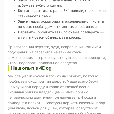
избежать зубного камня.
Когти:
подстригать раз в 3–4 недели, если они не
стачиваются сами.
Уши и глаза:
осматривать еженедельно, чистить
по мере необходимости мягкими лосьонами.
Паразиты:
обрабатывать по схеме препарата —
в тёплый сезон обычно раз в месяц.
При появлении перхоти, зуда, покраснения кожи или
подозрении на паразитов не занимайтесь
самолечением — проконсультируйтесь с ветеринаром,
чтобы подобрать правильное средство.
Наш опыт в 4Dog
Мы специализируемся только на собаках, поэтому
подбираем уход под тип шерсти. Чаще всего берут
шампуни под породу и капли от клещей весной.
Типичная ошибка владельцев — мыть собаку
человеческим шампунем: он нарушает pH кожи и
приводит к перхоти. Советуем держать базовый набор
(шампунь, лосьон для ушей, когтерез, средство от
паразитов) и не экономить на сезонной обработке —