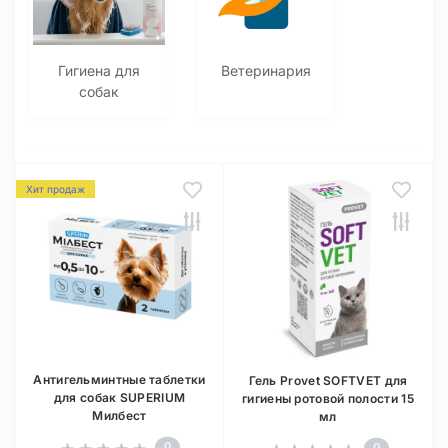
Гигиена для
Ветеринария
собак
Хит продаж
Антигельминтные таблетки
Гель Provet SOFTVET для
для собак SUPERIUM
гигиены ротовой полости 15
Милбест
мл
0
0