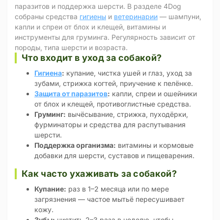
паразитов и поддержка шерсти. В разделе 4Dog
собраны средства
гигиены
и
ветеринарии
— шампуни,
капли и спреи от блох и клещей, витамины и
инструменты для груминга. Регулярность зависит от
породы, типа шерсти и возраста.
Что входит в уход за собакой?
Гигиена
:
купание, чистка ушей и глаз, уход за
зубами, стрижка когтей, приучение к пелёнке.
Защита от паразитов
:
капли, спреи и ошейники
от блох и клещей, противоглистные средства.
Груминг:
вычёсывание, стрижка, пуходёрки,
фурминаторы и средства для распутывания
шерсти.
Поддержка организма:
витамины и кормовые
добавки для шерсти, суставов и пищеварения.
Как часто ухаживать за собакой?
Купание:
раз в 1–2 месяца или по мере
загрязнения — частое мытьё пересушивает
кожу.
Зубы:
чистить 2–3 раза в неделю, чтобы