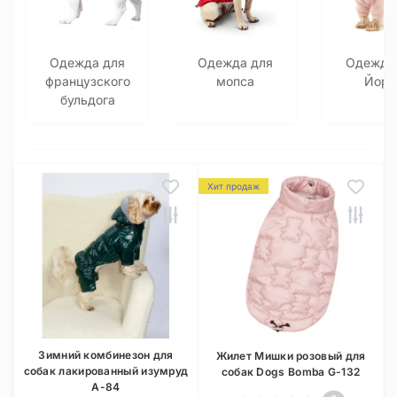
Одежда для
Одежда для
Одежда
французского
мопса
Йорк
бульдога
Хит продаж
Зимний комбинезон для
Жилет Мишки розовый для
собак лакированный изумруд
собак Dogs Bomba G-132
A-84