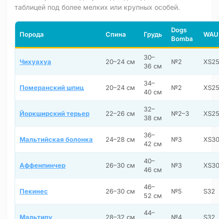
таблицей под более мелких или крупных особей.
Dogs
Порода
Спина
Грудь
WAU
Bomba
30–
Чихуахуа
20–24 см
№2
XS2
36 см
34–
Померанский шпиц
20–24 см
№2
XS2
40 см
32–
Йоркширский терьер
22–26 см
№2–3
XS2
38 см
36–
Мальтийская болонка
24–28 см
№3
XS3
42 см
40–
Аффенпинчер
26–30 см
№3
XS3
46 см
46–
Пекинес
26–30 см
№5
S32
52 см
44–
Мальтипу
28–32 см
№4
S32