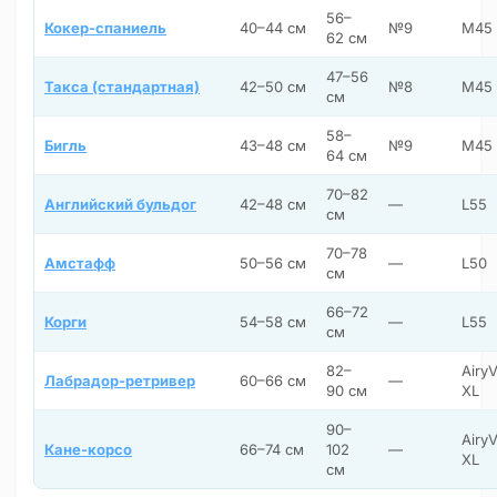
56–
Кокер-спаниель
40–44 см
№9
M45
62 см
47–56
Такса (стандартная)
42–50 см
№8
M45
см
58–
Бигль
43–48 см
№9
M45
64 см
70–82
Английский бульдог
42–48 см
—
L55
см
70–78
Амстафф
50–56 см
—
L50
см
66–72
Корги
54–58 см
—
L55
см
82–
AiryV
Лабрадор-ретривер
60–66 см
—
90 см
XL
90–
AiryV
Кане-корсо
66–74 см
102
—
XL
см