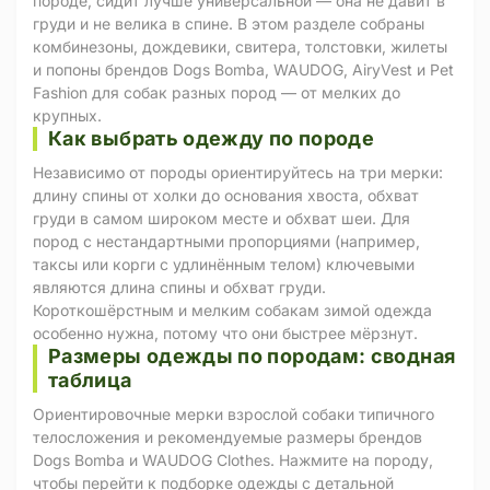
породе, сидит лучше универсальной — она не давит в
груди и не велика в спине. В этом разделе собраны
комбинезоны, дождевики, свитера, толстовки, жилеты
и попоны брендов Dogs Bomba, WAUDOG, AiryVest и Pet
Fashion для собак разных пород — от мелких до
крупных.
Как выбрать одежду по породе
Независимо от породы ориентируйтесь на три мерки:
длину спины от холки до основания хвоста, обхват
груди в самом широком месте и обхват шеи. Для
пород с нестандартными пропорциями (например,
таксы или корги с удлинённым телом) ключевыми
являются длина спины и обхват груди.
Короткошёрстным и мелким собакам зимой одежда
особенно нужна, потому что они быстрее мёрзнут.
Размеры одежды по породам: сводная
таблица
Ориентировочные мерки взрослой собаки типичного
телосложения и рекомендуемые размеры брендов
Dogs Bomba и WAUDOG Clothes. Нажмите на породу,
чтобы перейти к подборке одежды с детальной