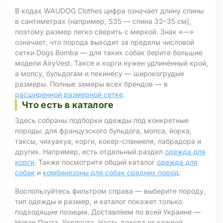
В кодах WAUDOG Clothes цифра означает длину спины
в сантиметрах (например, S35 — спина 32–35 см),
поэтому размер легко сверить с меркой. Знак «—»
означает, что порода выходит за пределы числовой
сетки Dogs Bomba — для таких собак берите большие
модели AiryVest. Таксе и корги нужен удлинённый крой,
а мопсу, бульдогам и пекинесу — широкогрудые
размеры. Полные замеры всех брендов — в
расширенной размерной сетке
.
Что есть в каталоге
Здесь собраны подборки одежды под конкретные
породы: для французского бульдога, мопса, йорка,
таксы, чихуахуа, корги, кокер-спаниеля, лабрадора и
других. Например, есть отдельный раздел
одежда для
корги
. Также посмотрите общий каталог
одежда для
собак
и
комбинезоны для собак средних пород
.
Воспользуйтесь фильтром справа — выберите породу,
тип одежды и размер, и каталог покажет только
подходящие позиции. Доставляем по всей Украине —
Новая Почта, Укрпочта. Часть дохода от каждой