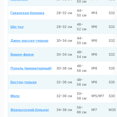
50 см
44–
Гаванская болонка
28–32 см
№4
S32
50 см
46–
Ши-тцу
28–32 см
№6
S32
52 см
44–
Джек-рассел-терьер
30–34 см
№6
S32
50 см
48–
Бишон-фризе
30–34 см
№6
S32
54 см
46–
Пудель (миниатюрный)
30–38 см
№8
S35
56 см
48–
Бостон-терьер
32–36 см
№6
S35
56 см
50–
Мопс
32–36 см
№5/№7
S30
58 см
56–
Французский бульдог
34–38 см
№7
M35
66 см