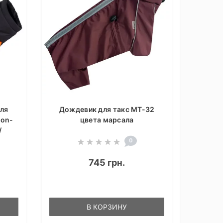
для
Дождевик для такс MT-32
Non-
цвета марсала
/
0
745 грн.
В КОРЗИНУ