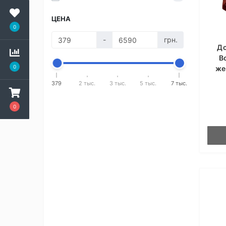
ЦЕНА
0
-
грн.
До
B
0
же
379
2 тыс.
3 тыс.
5 тыс.
7 тыс.
0