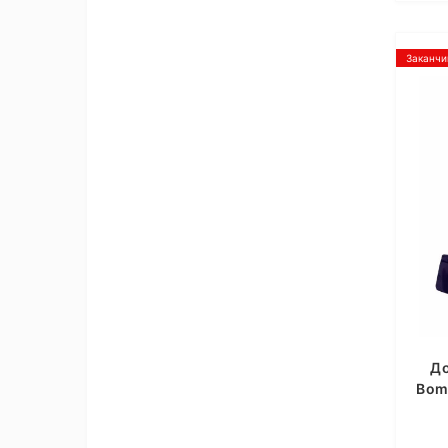
Заканчи
До
Bom