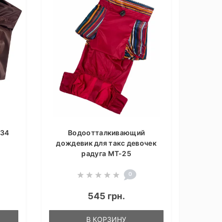
-34
Водоотталкивающий
дождевик для такс девочек
радуга MT-25
0
545 грн.
В КОРЗИНУ