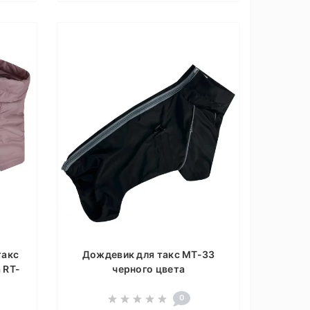
такс
Дождевик для такс MT-33
 RT-
черного цвета
0