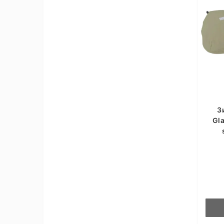
З
Gla