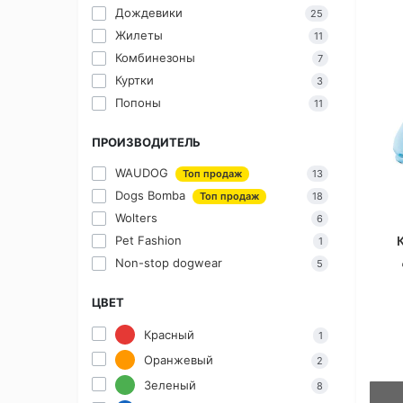
Дождевики
25
Жилеты
11
Комбинезоны
7
Куртки
3
Попоны
11
ПРОИЗВОДИТЕЛЬ
WAUDOG
Топ продаж
13
Dogs Bomba
Топ продаж
18
Wolters
6
Pet Fashion
1
Non-stop dogwear
5
ЦВЕТ
Красный
1
Оранжевый
2
Зеленый
8