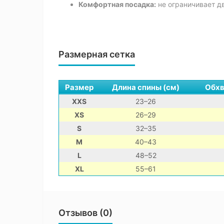
Комфортная посадка:
не ограничивает д
Размерная сетка
Размер
Длина спины (см)
Обхв
XXS
23–26
XS
26–29
S
32–35
M
40–43
L
48–52
XL
55–61
Отзывов (0)