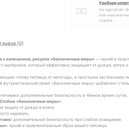
Удобная оплат
На карту/счёт 
или наложенны
платёж.
тзывов (0)
s с капюшоном, рисунок «Бесконечные миры»
— яркий и практ
о материала, который эффективно защищает от дождя, ветра и 
ющим голову питомца от непогоды, и простыми застёжками-ли
ий футуристический принт «Бесконечные миры» добавляет стиль
ечивают дополнительную безопасность в тёмное время суток, 
Clothes
«Бесконечные миры»
:
 защита от дождя и влаги.
осто надевать.
тами:
дополнительная безопасность при слабом освещении.
ры»:
яркий и привлекательный образ вашего питомца.