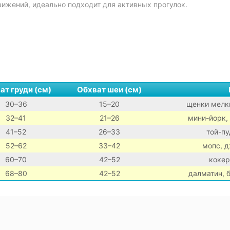
вижений, идеально подходит для активных прогулок.
ат груди (см)
Обхват шеи (см)
30–36
15–20
щенки мелки
32–41
21–26
мини-йорк,
41–52
26–33
той-пу
52–62
33–42
мопс, д
60–70
42–52
кокер
68–80
42–52
далматин, 