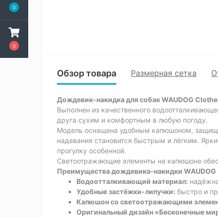
0
0
Обзор товара
Размерная сетка
О
Дождевик-накидка для собак WAUDOG Clothe
Выполнен из качественного водоотталкивающег
друга сухим и комфортным в любую погоду.
Модель оснащена удобным капюшоном, защища
надевания становится быстрым и лёгким. Ярк
прогулку особенной.
Светоотражающие элементы на капюшоне обесп
Преимущества дождевика-накидки WAUDOG 
Водоотталкивающий материал:
надёжная
Удобные застёжки-липучки:
быстро и пр
Капюшон со светоотражающими элемен
Оригинальный дизайн «Бесконечные ми