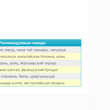
Рекомендуемые породы
х пород, мини той-терьеры, чихуахуа
 чихуахуа, мальтийская болонка, шпиц
дель, шпиц, йоркширский терьер
жек-рассел, французский бульдог
-спаниель, бигль, цвергшнауцер
бордер-колли, австралийская овчарка