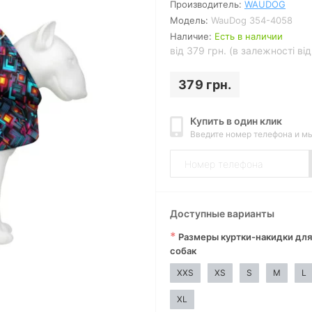
Производитель:
WAUDOG
Модель:
WauDog 354-4058
Наличие:
Есть в наличии
від 379 грн. (в залежності ві
379 грн.
Купить в один клик
Введите номер телефона и м
Доступные варианты
*
Размеры куртки-накидки для
собак
XXS
XS
S
M
L
XL