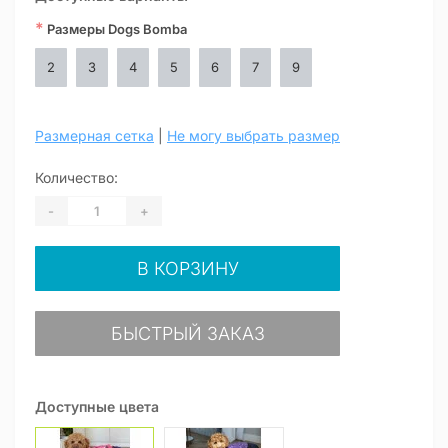
*
Размеры Dogs Bomba
2
3
4
5
6
7
9
Размерная сетка
|
Не могу выбрать размер
Количество:
-
+
В КОРЗИНУ
БЫСТРЫЙ ЗАКАЗ
Доступные цвета