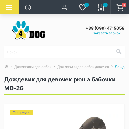
0
0
0
+38 (099) 4715059
Заказать звонок
Дождевики для собак
Дождевики для собак девочек
Дождеви
Дождевик для девочек рюша бабочки
MD-26
Хит продаж