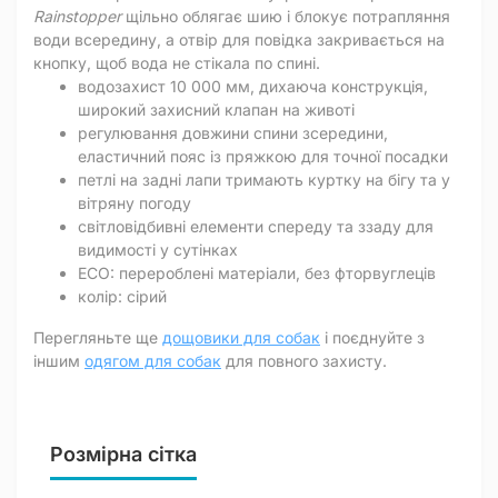
Rainstopper
щільно облягає шию і блокує потрапляння
води всередину, а отвір для повідка закривається на
кнопку, щоб вода не стікала по спині.
водозахист 10 000 мм, дихаюча конструкція,
широкий захисний клапан на животі
регулювання довжини спини зсередини,
еластичний пояс із пряжкою для точної посадки
петлі на задні лапи тримають куртку на бігу та у
вітряну погоду
світловідбивні елементи спереду та ззаду для
видимості у сутінках
ECO: перероблені матеріали, без фторвуглеців
колір: сірий
Перегляньте ще
дощовики для собак
і поєднуйте з
іншим
одягом для собак
для повного захисту.
Розмірна сітка