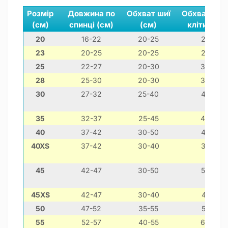
Розмір
Довжина по
Обхват шиї
Обхват гру
(см)
спинці (см)
(см)
клітини (с
20
16-22
20-25
25-35
23
20-25
20-25
25-35
25
22-27
20-30
30-40
28
25-30
20-30
30-40
30
27-32
25-40
40-50
35
32-37
25-45
40-60
40
37-42
30-50
45-65
40XS
37-42
30-40
35-50
45
42-47
30-50
50-70
45XS
42-47
30-40
45-55
50
47-52
35-55
55-75
55
52-57
40-55
60-80