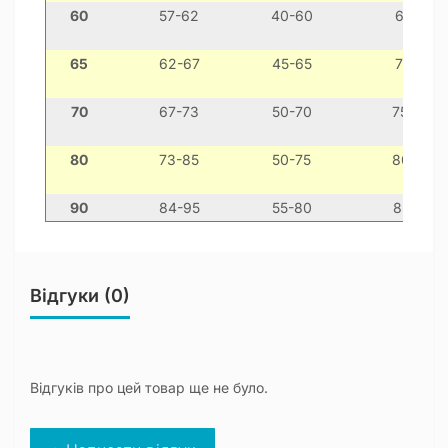
60
57-62
40-60
65-85
65
62-67
45-65
70-95
70
67-73
50-70
75-100
80
73-85
50-75
80-105
90
84-95
55-80
85-110
Відгуки (0)
Відгуків про цей товар ще не було.