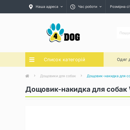
Наша адреса
Час роботи
Розмірна сі
Список категорій
Одяг 
Дощовики для собак
Дощовик-накидка для с
Дощовик-накидка для собак