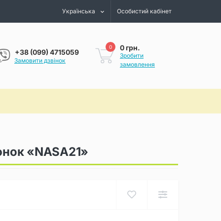
Українська
Особистий кабінет
0 грн.
0
+38 (099) 4715059
Зробити
Замовити дзвінок
замовлення
юнок «NASA21»