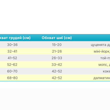
хват грудей (см)
Обхват шиї (см)
30–36
15–20
цуценята др
32–41
21–26
міні-йорк
41–52
26–33
той-п
52–62
33–42
мопс, 
60–70
42–52
коке
68–80
42–52
далматин,