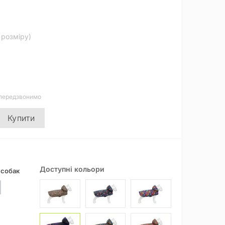
д розміру)
 передзвонимо
Купити
Доступні кольори
 собак