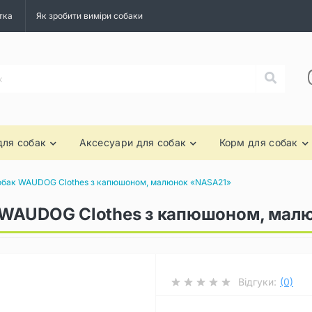
тка
Як зробити виміри собаки
для собак
Аксесуари для собак
Корм для собак
обак WAUDOG Clothes з капюшоном, малюнок «NASA21»
 WAUDOG Clothes з капюшоном, мал
Відгуки:
(0)