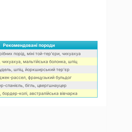
Рекомендовані породи
ібних порід, міні той-тер'єри, чихуахуа
, чихуахуа, мальтійська болонка, шпіц
удель, шпіц, йоркширський тер'єр
джек-рассел, французький бульдог
р-спанієль, бігль, цвергшнауцер
 бордер-колі, австралійська вівчарка