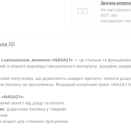
Зручна оплата
На карту/рахун
ФОП або
накладений плат
уки (0)
s з капюшоном, малюнок «NASA21»
— це стильна та функціонал
ений із міцного водовідштовхувального матеріалу, дощовик швид
ами-липучками, що дозволяють швидко одягати і знімати дощо
чи безпеку на прогулянках. Яскравий космічний принт «NASA21»
s «NASA21»:
ний захист від дощу та вологи.
ми:
додаткова безпека у темряві.
ння.
 акцент для стильних прогулянок.