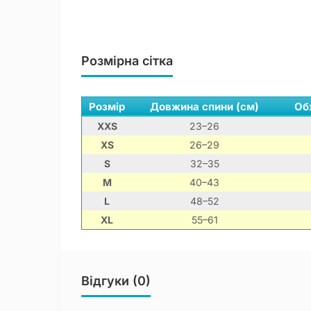
Розмірна сітка
Розмір
Довжина спини (см)
Об
XXS
23–26
XS
26–29
S
32–35
M
40–43
L
48–52
XL
55–61
Відгуки (0)