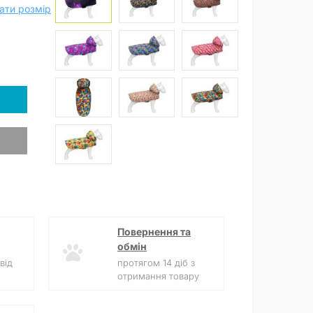
ати розмір
Повернення та
обмін
від
протягом 14 діб з
отримання товару