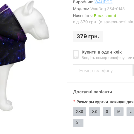
Виробник:
WAUDOG
Модель:
WauDog 354-0148
Наявність:
В наявності
від 379 грн. (в залежності ві
379 грн.
Купити в один клік
Введіть номер телефону і ми
Доступні варіанти
*
Размеры куртки-накидки для
XXS
XS
S
M
L
XL