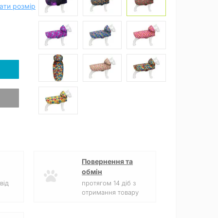
ати розмір
Повернення та
обмін
від
протягом 14 діб з
отримання товару