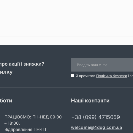
ро акції і знижки?
силку
Я прочитав
Політика безпеки
і з
оботи
Наші контакти
+38 (099) 4715059
ПРАЦЮЄМО: ПН-НЕД 09:00
– 18:00.
welcome@4dog.com.ua
Відправлення ПН-ПТ