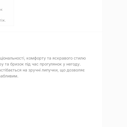
ок
іж.
іональності, комфорту та яскравого стилю
у та бризок під час прогулянок у негоду.
стібається на зручні липучки, що дозволяє
вабливим.