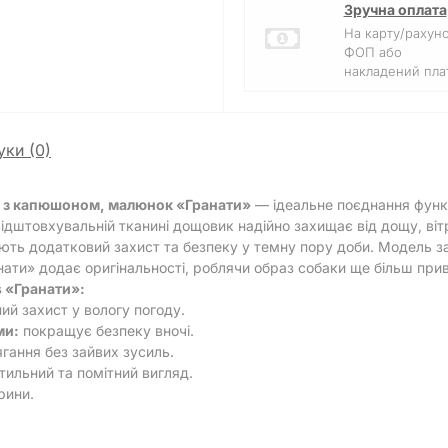
Зручна оплата
На карту/рахун
ФОП або
накладений плат
уки (0)
 з капюшоном, малюнок «Гранати»
— ідеальне поєднання функц
дштовхувальній тканині дощовик надійно захищає від дощу, вітр
ють додатковий захист та безпеку у темну пору доби. Модель за
нати» додає оригінальності, роблячи образ собаки ще більш при
 «Гранати»:
й захист у вологу погоду.
ми:
покращує безпеку вночі.
гання без зайвих зусиль.
тильний та помітний вигляд.
рини.