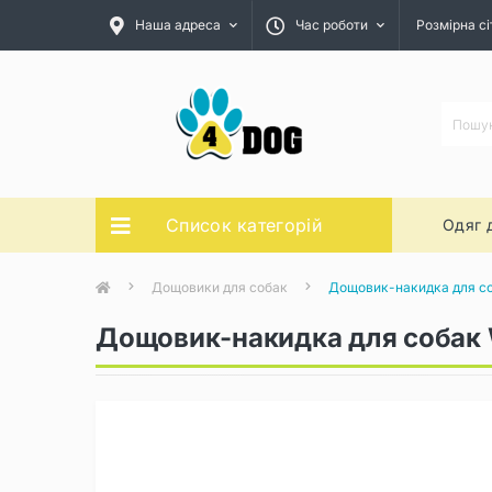
Наша адреса
Час роботи
Розмірна сі
Список категорій
Одяг 
Дощовики для собак
Дощовик-накидка для с
Дощовик-накидка для собак