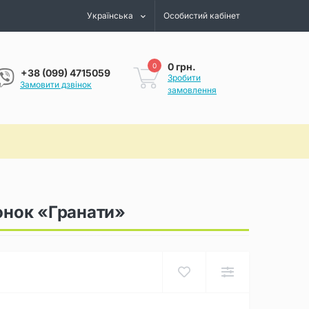
Українська
Особистий кабінет
0 грн.
0
+38 (099) 4715059
Зробити
Замовити дзвінок
замовлення
юнок «Гранати»