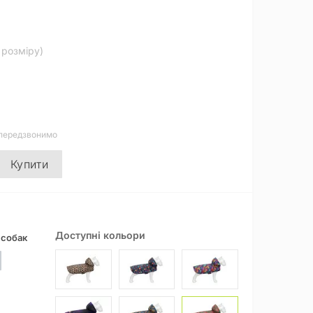
д розміру)
 передзвонимо
Купити
Доступні кольори
 собак