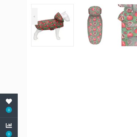
<
0
0