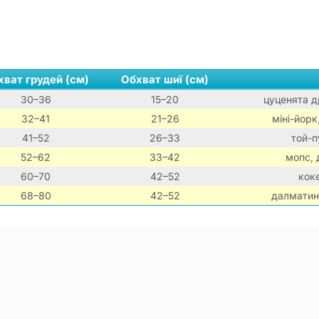
хват грудей (см)
Обхват шиї (см)
30–36
15–20
цуценята др
32–41
21–26
міні-йорк
41–52
26–33
той-п
52–62
33–42
мопс, 
60–70
42–52
коке
68–80
42–52
далматин,