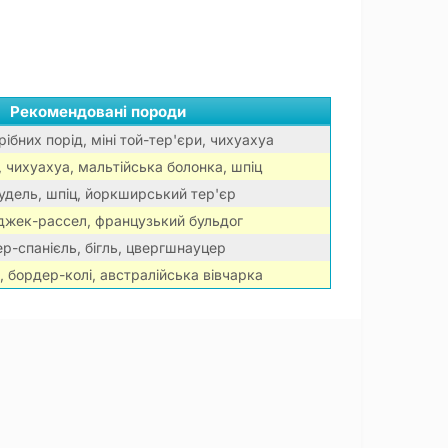
Рекомендовані породи
ібних порід, міні той-тер'єри, чихуахуа
, чихуахуа, мальтійська болонка, шпіц
удель, шпіц, йоркширський тер'єр
джек-рассел, французький бульдог
р-спанієль, бігль, цвергшнауцер
 бордер-колі, австралійська вівчарка