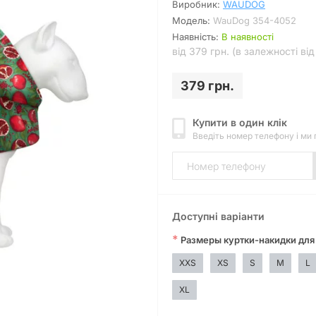
Виробник:
WAUDOG
Модель:
WauDog 354-4052
Наявність:
В наявності
від 379 грн. (в залежності ві
379 грн.
Купити в один клік
Введіть номер телефону і ми
Доступні варіанти
*
Размеры куртки-накидки для
XXS
XS
S
M
L
XL