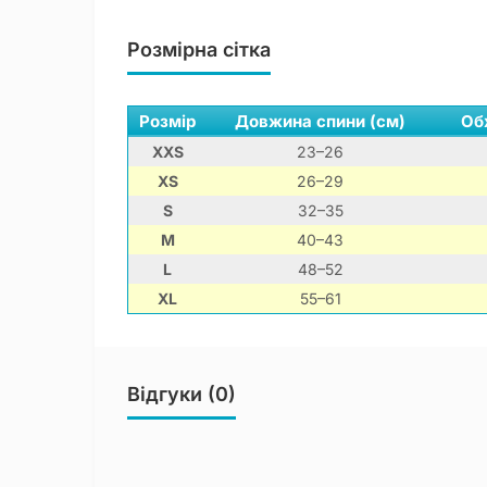
Розмірна сітка
Розмір
Довжина спини (см)
Об
XXS
23–26
XS
26–29
S
32–35
M
40–43
L
48–52
XL
55–61
Відгуки (0)