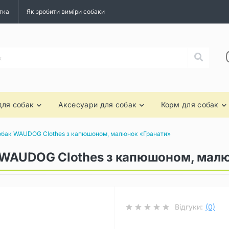
тка
Як зробити виміри собаки
для собак
Аксесуари для собак
Корм для собак
обак WAUDOG Clothes з капюшоном, малюнок «Гранати»
 WAUDOG Clothes з капюшоном, мал
Відгуки:
(0)