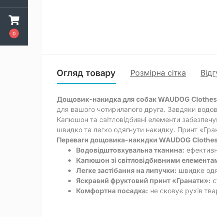
0
Огляд товару
Розмірна сітка
Відг
Дощовик-накидка для собак WAUDOG Clothes
для вашого чотирилапого друга. Завдяки водові
Капюшон та світловідбивні елементи забезпечу
швидко та легко одягнути накидку. Принт «Гра
Переваги дощовика-накидки WAUDOG Clothes
Водовідштовхувальна тканина:
ефективни
Капюшон зі світловідбивними елемента
Легке застібання на липучки:
швидке одя
Яскравий фруктовий принт «Гранати»:
с
Комфортна посадка:
не сковує рухів тва